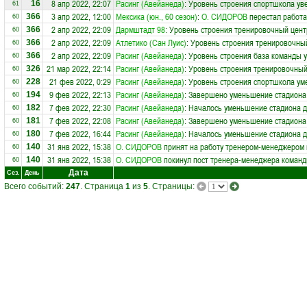
8 апр 2022, 22:07
Расинг (Авейанеда)
: Уровень строения спортшкола ув
16
61
3 апр 2022, 12:00
Мексика (юн., 60 сезон)
:
О. СИДОРОВ
перестал работа
366
60
2 апр 2022, 22:09
Дармштадт 98
: Уровень строения тренировочный цент
366
60
2 апр 2022, 22:09
Атлетико (Сан Луис)
: Уровень строения тренировочный
366
60
2 апр 2022, 22:09
Расинг (Авейанеда)
: Уровень строения база команды 
366
60
21 мар 2022, 22:14
Расинг (Авейанеда)
: Уровень строения тренировочный
326
60
21 фев 2022, 0:29
Расинг (Авейанеда)
: Уровень строения спортшкола ум
228
60
9 фев 2022, 22:13
Расинг (Авейанеда)
: Завершено уменьшение стадиона 
194
60
7 фев 2022, 22:30
Расинг (Авейанеда)
: Началось уменьшение стадиона д
182
60
7 фев 2022, 22:08
Расинг (Авейанеда)
: Завершено уменьшение стадиона 
181
60
7 фев 2022, 16:44
Расинг (Авейанеда)
: Началось уменьшение стадиона д
180
60
31 янв 2022, 15:38
О. СИДОРОВ
принят на работу тренером-менеджером
140
60
31 янв 2022, 15:38
О. СИДОРОВ
покинул пост тренера-менеджера коман
140
60
Дата
Сез.
День
Всего событий:
247
. Страница
1
из
5
. Страницы: