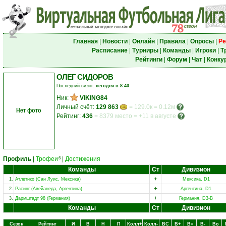
Главная
|
Новости
|
Онлайн
|
Правила
|
Опросы
|
Ре
Расписание
|
Турниры
|
Команды
|
Игроки
|
Т
Рейтинги
|
Форум
|
Чат
|
Конку
ОЛЕГ СИДОРОВ
Последний визит:
сегодня в 8:40
Ник:
VIKING84
Личный счёт:
129 863
= 129.0к = 0.12м
Нет фото
Рейтинг:
436
=
8379 место
=
+11 в августе
Профиль
|
Трофеи
|
Достижения
6
Команды
Ст
Дивизион
+
1.
Атлетико (Сан Луис, Мексика)
Мексика, D1
+
2.
Расинг (Авейанеда, Аргентина)
Аргентина, D1
+
3.
Дармштадт 98 (Германия)
Германия, D3-B
Команды
Ст
Дивизион
Сезон
Рейтинг
И
В
Н
П
Колл+
Колл-
ВC
В+
В=
В-
Вo