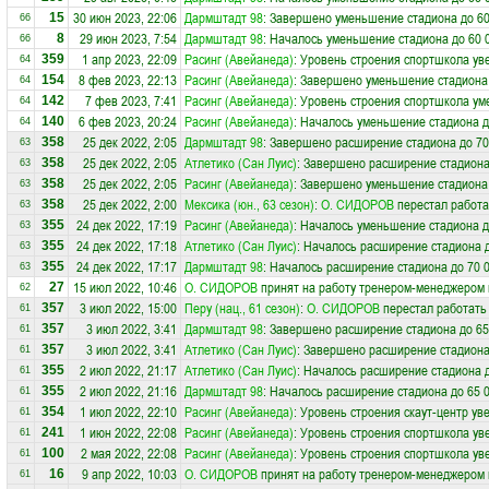
30 июн 2023, 22:06
Дармштадт 98
: Завершено уменьшение стадиона до 60
15
66
29 июн 2023, 7:54
Дармштадт 98
: Началось уменьшение стадиона до 60 
8
66
1 апр 2023, 22:09
Расинг (Авейанеда)
: Уровень строения спортшкола ув
359
64
8 фев 2023, 22:13
Расинг (Авейанеда)
: Завершено уменьшение стадиона 
154
64
7 фев 2023, 7:41
Расинг (Авейанеда)
: Уровень строения спортшкола ум
142
64
6 фев 2023, 20:24
Расинг (Авейанеда)
: Началось уменьшение стадиона д
140
64
25 дек 2022, 2:05
Дармштадт 98
: Завершено расширение стадиона до 70
358
63
25 дек 2022, 2:05
Атлетико (Сан Луис)
: Завершено расширение стадиона
358
63
25 дек 2022, 2:05
Расинг (Авейанеда)
: Завершено уменьшение стадиона 
358
63
25 дек 2022, 2:00
Мексика (юн., 63 сезон)
:
О. СИДОРОВ
перестал работа
358
63
24 дек 2022, 17:19
Расинг (Авейанеда)
: Началось уменьшение стадиона д
355
63
24 дек 2022, 17:18
Атлетико (Сан Луис)
: Началось расширение стадиона д
355
63
24 дек 2022, 17:17
Дармштадт 98
: Началось расширение стадиона до 70 
355
63
15 июл 2022, 10:46
О. СИДОРОВ
принят на работу тренером-менеджером
27
62
3 июл 2022, 15:00
Перу (нац., 61 сезон)
:
О. СИДОРОВ
перестал работать
357
61
3 июл 2022, 3:41
Дармштадт 98
: Завершено расширение стадиона до 65
357
61
3 июл 2022, 3:41
Атлетико (Сан Луис)
: Завершено расширение стадиона
357
61
2 июл 2022, 21:17
Атлетико (Сан Луис)
: Началось расширение стадиона д
355
61
2 июл 2022, 21:16
Дармштадт 98
: Началось расширение стадиона до 65 
355
61
1 июл 2022, 22:10
Расинг (Авейанеда)
: Уровень строения скаут-центр ув
354
61
1 июн 2022, 22:08
Расинг (Авейанеда)
: Уровень строения спортшкола ув
241
61
2 мая 2022, 22:08
Расинг (Авейанеда)
: Уровень строения спортшкола ув
100
61
9 апр 2022, 10:03
О. СИДОРОВ
принят на работу тренером-менеджером
16
61