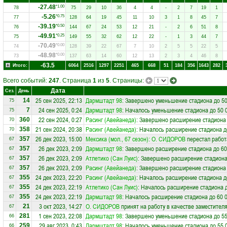
-27.48
*1.00
78
75
29
10
36
4
4
-
2
7
19
1
-5.26
*0.75
77
128
64
19
45
11
10
3
1
8
45
7
-39.19
*0.50
76
144
67
24
53
12
21
-
2
6
51
8
-49.91
*0.25
75
149
55
32
62
12
22
-
1
3
44
7
-70.49
*0.00
74
128
39
22
67
7
10
2
5
5
22
5
-48.98
*0.00
73
137
63
14
60
12
13
2
3
4
46
8
-63.5
Итого:
6064
2516
1297
2251
465
668
51
184
356
1643
282
Всего событий:
247
. Страница
1
из
5
. Страницы:
Дата
Сез.
День
25 сен 2025, 22:13
Дармштадт 98
: Завершено уменьшение стадиона до 50
14
75
24 сен 2025, 0:24
Дармштадт 98
: Началось уменьшение стадиона до 50 
7
75
22 сен 2024, 0:27
Расинг (Авейанеда)
: Завершено расширение стадиона 
360
70
21 сен 2024, 20:38
Расинг (Авейанеда)
: Началось расширение стадиона д
358
70
26 дек 2023, 15:00
Мексика (мол., 67 сезон)
:
О. СИДОРОВ
перестал работ
357
67
26 дек 2023, 2:09
Дармштадт 98
: Завершено расширение стадиона до 60
357
67
26 дек 2023, 2:09
Атлетико (Сан Луис)
: Завершено расширение стадиона
357
67
26 дек 2023, 2:09
Расинг (Авейанеда)
: Завершено расширение стадиона 
357
67
24 дек 2023, 22:20
Расинг (Авейанеда)
: Началось расширение стадиона д
355
67
24 дек 2023, 22:19
Атлетико (Сан Луис)
: Началось расширение стадиона д
355
67
24 дек 2023, 22:19
Дармштадт 98
: Началось расширение стадиона до 60 
355
67
3 окт 2023, 14:27
О. СИДОРОВ
принят на работу в качестве заместител
21
67
1 сен 2023, 22:08
Дармштадт 98
: Завершено уменьшение стадиона до 55
281
66
29 авг 2023, 0:43
Дармштадт 98
: Началось уменьшение стадиона до 55 
259
66