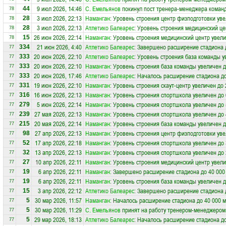
9 июл 2026, 14:46
С. Емельянов
покинул пост тренера-менеджера кома
44
78
3 июл 2026, 22:13
Наманган
: Уровень строения центр физподготовки уве
28
78
3 июл 2026, 22:13
Атлетико Балеарес
: Уровень строения медицинский це
28
78
26 июн 2026, 22:14
Наманган
: Уровень строения медицинский центр увели
15
78
21 июн 2026, 4:40
Атлетико Балеарес
: Завершено расширение стадиона 
334
77
20 июн 2026, 22:10
Атлетико Балеарес
: Уровень строения база команды у
333
77
20 июн 2026, 22:10
Наманган
: Уровень строения база команды увеличен д
333
77
20 июн 2026, 17:46
Атлетико Балеарес
: Началось расширение стадиона до
333
77
19 июн 2026, 22:10
Наманган
: Уровень строения скаут-центр увеличен до 
331
77
16 июн 2026, 22:13
Наманган
: Уровень строения спортшкола увеличен до 
316
77
5 июн 2026, 22:14
Наманган
: Уровень строения спортшкола увеличен до 
279
77
27 мая 2026, 22:13
Наманган
: Уровень строения спортшкола увеличен до 
239
77
20 мая 2026, 22:14
Наманган
: Уровень строения база команды увеличен д
215
77
27 апр 2026, 22:13
Наманган
: Уровень строения центр физподготовки уве
98
77
17 апр 2026, 22:18
Наманган
: Уровень строения спортшкола увеличен до 
52
77
13 апр 2026, 22:13
Наманган
: Уровень строения спортшкола увеличен до 
32
77
10 апр 2026, 22:11
Наманган
: Уровень строения медицинский центр увели
27
77
6 апр 2026, 22:11
Наманган
: Завершено расширение стадиона до 40 000
19
77
6 апр 2026, 22:11
Наманган
: Уровень строения база команды увеличен д
19
77
3 апр 2026, 22:12
Атлетико Балеарес
: Завершено расширение стадиона 
15
77
30 мар 2026, 11:57
Наманган
: Началось расширение стадиона до 40 000 м
5
77
30 мар 2026, 11:29
С. Емельянов
принят на работу тренером-менеджером
5
77
29 мар 2026, 18:13
Атлетико Балеарес
: Началось расширение стадиона до
5
77