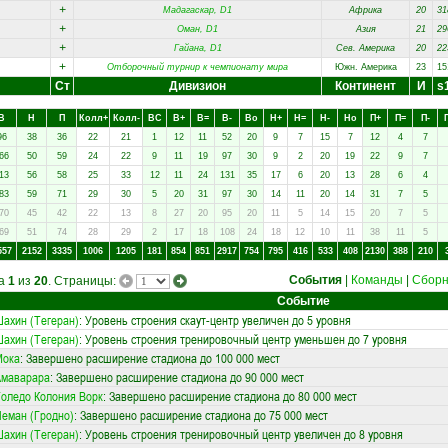
+
Мадагаскар, D1
Африка
20
31
+
Оман, D1
Азия
21
29
+
Гайана, D1
Сев. Америка
20
22
+
Отборочный турнир к чемпионату мира
Южн. Америка
23
15
Ст
Дивизион
Континент
И
s
В
Н
П
Колл+
Колл-
ВC
В+
В=
В-
Вo
Н+
Н=
Н-
Нo
П+
П=
П-
96
38
36
22
21
1
12
11
52
20
9
7
15
7
12
4
7
66
50
59
24
22
9
11
19
97
30
9
2
20
19
22
9
7
13
56
58
25
33
12
11
24
131
35
17
6
20
13
28
6
4
83
59
71
29
30
5
20
31
97
30
14
11
20
14
31
7
5
70
45
42
22
13
8
27
20
95
20
11
5
14
15
20
7
5
69
51
74
28
29
2
17
18
108
24
18
12
10
11
38
11
5
557
2152
3335
1006
1205
181
854
851
2917
754
795
416
533
408
2130
388
210
События
|
Команды
|
Сбор
ца
1
из
20
. Страницы:
Событие
ахин (Тегеран)
: Уровень строения скаут-центр увеличен до 5 уровня
ахин (Тегеран)
: Уровень строения тренировочный центр уменьшен до 7 уровня
Мока
: Завершено расширение стадиона до 100 000 мест
Амаварара
: Завершено расширение стадиона до 90 000 мест
оледо Колония Ворк
: Завершено расширение стадиона до 80 000 мест
еман (Гродно)
: Завершено расширение стадиона до 75 000 мест
ахин (Тегеран)
: Уровень строения тренировочный центр увеличен до 8 уровня