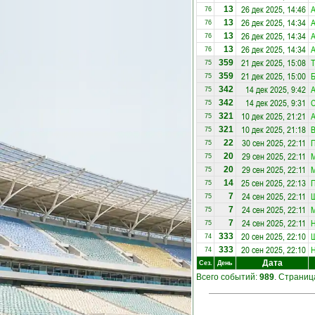
26 дек 2025, 14:46
А
13
76
26 дек 2025, 14:34
А
13
76
26 дек 2025, 14:34
А
13
76
26 дек 2025, 14:34
13
76
21 дек 2025, 15:08
Т
359
75
21 дек 2025, 15:00
Б
359
75
14 дек 2025, 9:42
А
342
75
14 дек 2025, 9:31
С
342
75
10 дек 2025, 21:21
А
321
75
10 дек 2025, 21:18
В
321
75
30 сен 2025, 22:11
П
22
75
29 сен 2025, 22:11
20
75
29 сен 2025, 22:11
20
75
25 сен 2025, 22:13
П
14
75
24 сен 2025, 22:11
Ш
7
75
24 сен 2025, 22:11
7
75
24 сен 2025, 22:11
Н
7
75
20 сен 2025, 22:10
Ш
333
74
20 сен 2025, 22:10
Н
333
74
Дата
Сез.
День
Всего событий:
989
. Страни