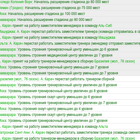
оледо Колония Ворк
: Началось расширение стадиона до 80 000 мест
еман (Гродно)
: Началось расширение стадиона до 75 000 мест
Мока
: Началось расширение стадиона до 100 000 мест
Амаварара
: Началось расширение стадиона до 90 000 мест
. Карач
принят на работу заместителем менеджера в команду
Аль-Сиб
Машуджаа
:
А. Карач
перестал работать заместителем тренера (команда отправилась в 
. Карач
принят на работу заместителем менеджера в команду
Машуджаа
льта
:
А. Карач
перестал работать заместителем тренера (менеджер отправил заместите
Амаварара
: Уровень строения тренировочный центр уменьшен до 6 уровня
Амаварара
: Уровень строения медицинский центр увеличен до 7 уровня
. Карач
принят на работу тренером-менеджером в сборную
Бразилия (мол., 78 сезон)
Мока
: Уровень строения тренировочный центр уменьшен до 7 уровня
Амаварара
: Уровень строения тренировочный центр уменьшен до 7 уровня
разилия (мол., 76 сезон)
:
А. Карач
перестал работать тренером сборной
Амаварара
: Уровень строения тренировочный центр увеличен до 8 уровня
Мока
: Уровень строения тренировочный центр увеличен до 8 уровня
Амаварара
: Уровень строения скаут-центр уменьшен до 6 уровня
Амаварара
: Уровень строения тренировочный центр увеличен до 7 уровня
Мока
: Уровень строения скаут-центр уменьшен до 4 уровня
Амаварара
: Уровень строения скаут-центр уменьшен до 7 уровня
Мока
: Уровень строения тренировочный центр увеличен до 7 уровня
. Карач
принят на работу заместителем менеджера в команду
Альта
атронаж Сент-Анн
:
А. Карач
перестал работать заместителем тренера (команда сменил
. Карач
принят на работу тренером-менеджером в сборную
Бразилия (мол., 76 сезон)