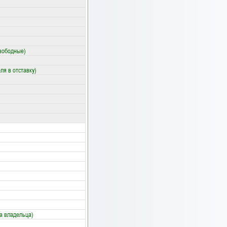
свободные)
ля в отставку)
а владельца)