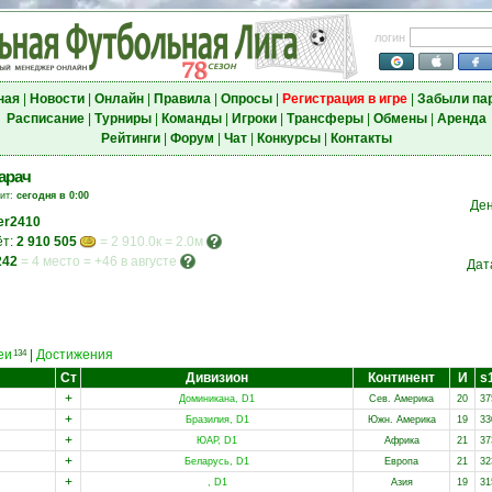
логин
ная
|
Новости
|
Онлайн
|
Правила
|
Опросы
|
Регистрация в игре
|
Забыли па
Расписание
|
Турниры
|
Команды
|
Игроки
|
Трансферы
|
Обмены
|
Аренда
Рейтинги
|
Форум
|
Чат
|
Конкурсы
|
Контакты
арач
зит:
сегодня в 0:00
Де
ter2410
ёт:
2 910 505
= 2 910.0к = 2.0м
242
=
4 место
=
+46 в августе
Дат
еи
|
Достижения
134
Ст
Дивизион
Континент
И
s
+
Доминикана, D1
Сев. Америка
20
37
+
Бразилия, D1
Южн. Америка
19
33
+
ЮАР, D1
Африка
21
37
+
Беларусь, D1
Европа
21
32
+
, D1
Азия
19
31