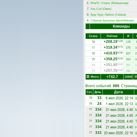
6.
КНаПС Спорт (Мадагаскар)
7.
Аль-Сиб (Оман)
8.
Куру Куру Лайонс (Гайана)
9.
Сборная Бразилии (молодёжная)
Команды
Сезон
Рейтинг
И
+208.19
*1.00
78
170
+319.34
*0.75
77
275
1
+410.93
*0.50
76
327
2
+358.25
*0.25
75
313
1
+351.95
*0.00
74
257
1
+257.76
*0.00
73
294
1
+742.7
Итого:
11044
5
Всего событий:
989
. Страни
Дата
Сез.
День
6 июл 2026, 22:14
Ш
33
78
1 июл 2026, 22:13
Ш
24
78
21 июн 2026, 4:40
334
77
21 июн 2026, 4:40
334
77
21 июн 2026, 4:40
Т
334
77
21 июн 2026, 4:40
Н
334
77
20 июн 2026, 22:10
Ш
333
77