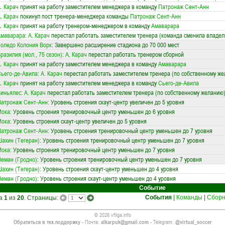
. Карач
принят на работу заместителем менеджера в команду
Патронаж Сент-Анн
. Карач
покинул пост тренера-менеджера команды
Патронаж Сент-Анн
. Карач
принят на работу тренером-менеджером в команду
Амаварара
Амаварара
:
А. Карач
перестал работать заместителем тренера (команда сменила владел
оледо Колония Ворк
: Завершено расширение стадиона до 70 000 мест
разилия (мол., 75 сезон)
:
А. Карач
перестал работать тренером сборной
. Карач
принят на работу заместителем менеджера в команду
Амаварара
ьего-де-Авила
:
А. Карач
перестал работать заместителем тренера (по собственному ж
. Карач
принят на работу заместителем менеджера в команду
Сьего-де-Авила
иньялес
:
А. Карач
перестал работать заместителем тренера (по собственному желанию
атронаж Сент-Анн
: Уровень строения скаут-центр увеличен до 5 уровня
Мока
: Уровень строения тренировочный центр уменьшен до 6 уровня
Мока
: Уровень строения скаут-центр увеличен до 5 уровня
атронаж Сент-Анн
: Уровень строения тренировочный центр уменьшен до 7 уровня
ахин (Тегеран)
: Уровень строения тренировочный центр уменьшен до 7 уровня
Мока
: Уровень строения тренировочный центр уменьшен до 7 уровня
еман (Гродно)
: Уровень строения тренировочный центр уменьшен до 7 уровня
ахин (Тегеран)
: Уровень строения скаут-центр уменьшен до 4 уровня
еман (Гродно)
: Уровень строения скаут-центр уменьшен до 4 уровня
Событие
События
|
Команды
|
Сбор
ца
1
из
20
. Страницы:
© 2026 vfliga.info
Обратиться в тех.поддержку
- Почта:
alkarpuk@gmail.com
- Telegram:
@virtual_soccer