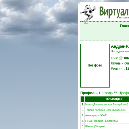
Глав
Андрей К
Последний ви
Ник:
In
Личный сч
Нет фото
Рейтинг:
1
Профиль
|
Награды
|
Троф
112
Команды
1.
Мока (Доминиканская Республика)
2.
Толедо Колония Ворк (Бразилия)
3.
Амаварара (ЮАР)
4.
Неман (Гродно, Беларусь)
5.
Шахин (Тегеран)