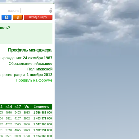
пароль
вход в игру
роль?
Профиль менеджера
нь рождения:
24 октября 1987
Образование:
н/высшее
Пол:
мужской
а регистрации:
1 ноября 2012
Профиль на форуме
11
s14
s17
Vs
Стоимость
55
4670
5455
3635
1 536 989 000
04
3811
4157
2952
1 403 971 000
32
4702
5525
3656
1 347 700 000
31
3740
4075
2893
1 322 931 000
56
3581
3939
2798
1 124 365 000