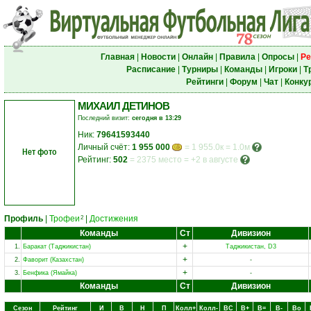
Главная
|
Новости
|
Онлайн
|
Правила
|
Опросы
|
Ре
Расписание
|
Турниры
|
Команды
|
Игроки
|
Т
Рейтинги
|
Форум
|
Чат
|
Конку
МИХАИЛ ДЕТИНОВ
Последний визит:
сегодня в 13:29
Ник:
79641593440
Личный счёт:
1 955 000
= 1 955.0к = 1.0м
Нет фото
Рейтинг:
502
=
2375 место
=
+2 в августе
Профиль
|
Трофеи
|
Достижения
2
Команды
Ст
Дивизион
+
1.
Баракат (Таджикистан)
Таджикистан, D3
+
2.
Фаворит (Казахстан)
-
+
3.
Бенфика (Ямайка)
-
Команды
Ст
Дивизион
Сезон
Рейтинг
И
В
Н
П
Колл+
Колл-
ВC
В+
В=
В-
Вo