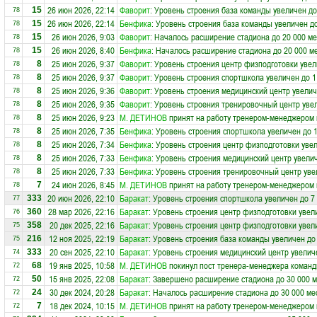
26 июн 2026, 22:14
Фаворит
: Уровень строения база команды увеличен до
15
78
26 июн 2026, 22:14
Бенфика
: Уровень строения база команды увеличен д
15
78
26 июн 2026, 9:03
Фаворит
: Началось расширение стадиона до 20 000 ме
15
78
26 июн 2026, 8:40
Бенфика
: Началось расширение стадиона до 20 000 м
15
78
25 июн 2026, 9:37
Фаворит
: Уровень строения центр физподготовки увел
8
78
25 июн 2026, 9:37
Фаворит
: Уровень строения спортшкола увеличен до 1
8
78
25 июн 2026, 9:36
Фаворит
: Уровень строения медицинский центр увелич
8
78
25 июн 2026, 9:35
Фаворит
: Уровень строения тренировочный центр уве
8
78
25 июн 2026, 9:23
М. ДЕТИНОВ
принят на работу тренером-менеджером
8
78
25 июн 2026, 7:35
Бенфика
: Уровень строения спортшкола увеличен до 
8
78
25 июн 2026, 7:34
Бенфика
: Уровень строения центр физподготовки увел
8
78
25 июн 2026, 7:33
Бенфика
: Уровень строения медицинский центр увелич
8
78
25 июн 2026, 7:33
Бенфика
: Уровень строения тренировочный центр уве
8
78
24 июн 2026, 8:45
М. ДЕТИНОВ
принят на работу тренером-менеджером
7
78
20 июн 2026, 22:10
Баракат
: Уровень строения спортшкола увеличен до 7
333
77
28 мар 2026, 22:16
Баракат
: Уровень строения центр физподготовки увел
360
76
20 дек 2025, 22:16
Баракат
: Уровень строения центр физподготовки увел
358
75
12 ноя 2025, 22:19
Баракат
: Уровень строения база команды увеличен до
216
75
20 сен 2025, 22:10
Баракат
: Уровень строения медицинский центр увелич
333
74
19 янв 2025, 10:58
М. ДЕТИНОВ
покинул пост тренера-менеджера коман
68
72
15 янв 2025, 22:08
Баракат
: Завершено расширение стадиона до 30 000 м
50
72
30 дек 2024, 20:28
Баракат
: Началось расширение стадиона до 30 000 ме
24
72
18 дек 2024, 10:15
М. ДЕТИНОВ
принят на работу тренером-менеджером
7
72