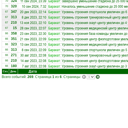
11 сен 2024, 23:39
Баракат
: Завершено уменьшение стадиона до 25 000 
324
70
10 сен 2024, 7:32
Баракат
: Началось уменьшение стадиона до 25 000 ме
320
70
20 дек 2023, 22:14
Баракат
: Уровень строения спортшкола увеличен до 6
347
67
8 дек 2023, 22:10
Баракат
: Уровень строения тренировочный центр увел
313
67
13 ноя 2023, 22:10
Баракат
: Уровень строения скаут-центр увеличен до 4
210
67
28 сен 2023, 22:07
Баракат
: Уровень строения медицинский центр увелич
15
67
23 сен 2023, 22:30
Баракат
: Уровень строения база команды увеличен до
358
66
21 сен 2023, 22:09
Баракат
: Уровень строения центр физподготовки увел
351
66
13 сен 2023, 22:10
Баракат
: Уровень строения медицинский центр увелич
323
66
8 сен 2023, 22:09
Баракат
: Уровень строения спортшкола увеличен до 5
313
66
30 авг 2023, 22:08
Баракат
: Уровень строения тренировочный центр увел
271
66
14 авг 2023, 22:08
Баракат
: Уровень строения центр физподготовки увел
210
66
7 авг 2023, 22:08
Баракат
: Уровень строения скаут-центр увеличен до 3
180
66
Дата
Сез.
День
Всего событий:
269
. Страница
1
из
6
. Страницы: