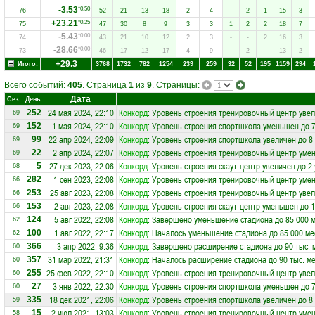
-3.53
*0.50
76
52
21
13
18
2
4
-
2
1
15
3
+23.21
*0.25
75
47
30
8
9
3
3
1
2
2
18
7
-5.43
*0.00
74
43
21
10
12
2
3
-
-
2
16
3
-28.66
*0.00
73
46
17
12
17
4
9
-
2
-
13
2
+29.3
Итого:
3768
1732
782
1254
239
259
32
52
195
1159
294
Всего событий:
405
. Страница
1
из
9
. Страницы:
Дата
Сез.
День
24 мая 2024, 22:10
Конкорд
: Уровень строения тренировочный центр увел
252
69
1 мая 2024, 22:10
Конкорд
: Уровень строения спортшкола уменьшен до 
152
69
22 апр 2024, 22:09
Конкорд
: Уровень строения спортшкола увеличен до 8
99
69
2 апр 2024, 22:07
Конкорд
: Уровень строения тренировочный центр уме
22
69
27 дек 2023, 22:06
Конкорд
: Уровень строения скаут-центр увеличен до 2
5
68
1 сен 2023, 22:08
Конкорд
: Уровень строения тренировочный центр уме
282
66
25 авг 2023, 22:08
Конкорд
: Уровень строения тренировочный центр увел
253
66
2 авг 2023, 22:08
Конкорд
: Уровень строения скаут-центр уменьшен до 
153
66
5 авг 2022, 22:08
Конкорд
: Завершено уменьшение стадиона до 85 000 
124
62
1 авг 2022, 22:17
Конкорд
: Началось уменьшение стадиона до 85 000 ме
100
62
3 апр 2022, 9:36
Конкорд
: Завершено расширение стадиона до 90 тыс. 
366
60
31 мар 2022, 21:31
Конкорд
: Началось расширение стадиона до 90 тыс. м
357
60
25 фев 2022, 22:10
Конкорд
: Уровень строения тренировочный центр увел
255
60
3 янв 2022, 22:30
Конкорд
: Уровень строения спортшкола уменьшен до 
27
60
18 дек 2021, 22:06
Конкорд
: Уровень строения спортшкола увеличен до 8
335
59
2 июл 2021, 13:03
Конкорд
: Уровень строения тренировочный центр уме
15
58