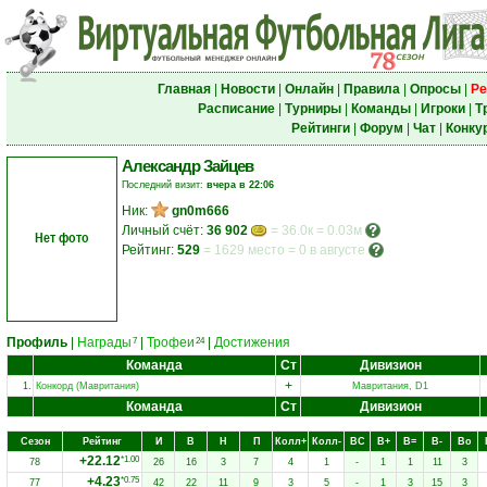
Главная
|
Новости
|
Онлайн
|
Правила
|
Опросы
|
Ре
Расписание
|
Турниры
|
Команды
|
Игроки
|
Т
Рейтинги
|
Форум
|
Чат
|
Конку
Александр Зайцев
Последний визит:
вчера в 22:06
Ник:
gn0m666
Личный счёт:
36 902
= 36.0к = 0.03м
Нет фото
Рейтинг:
529
=
1629 место
=
0 в августе
Профиль
|
Награды
|
Трофеи
|
Достижения
7
24
Команда
Ст
Дивизион
+
1.
Конкорд (Мавритания)
Мавритания, D1
Команда
Ст
Дивизион
Сезон
Рейтинг
И
В
Н
П
Колл+
Колл-
ВC
В+
В=
В-
Вo
+22.12
*1.00
78
26
16
3
7
4
1
-
1
1
11
3
+4.23
*0.75
77
42
22
11
9
3
5
-
1
3
15
3