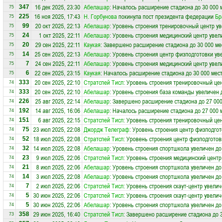
16 дек 2025, 23:30
Абелашар
: Началось расширение стадиона до 30 000 
347
75
16 ноя 2025, 17:43
Н. Горбунова
покинула пост президента федерации
Бр
225
75
20 окт 2025, 22:13
Абелашар
: Уровень строения тренировочный центр ув
99
75
1 окт 2025, 22:11
Абелашар
: Уровень строения медицинский центр увел
24
75
29 сен 2025, 22:11
Каукая
: Завершено расширение стадиона до 30 000 ме
20
75
25 сен 2025, 22:13
Абелашар
: Уровень строения центр физподготовки ув
14
75
24 сен 2025, 22:11
Абелашар
: Уровень строения медицинский центр увел
7
75
22 сен 2025, 23:15
Каукая
: Началось расширение стадиона до 30 000 мес
6
75
20 сен 2025, 22:10
Стратспей Тисл
: Уровень строения тренировочный цен
333
74
20 сен 2025, 22:10
Абелашар
: Уровень строения база команды увеличен 
333
74
25 авг 2025, 22:14
Абелашар
: Завершено расширение стадиона до 27 000
226
74
14 авг 2025, 16:06
Абелашар
: Началось расширение стадиона до 27 000 
192
74
6 авг 2025, 22:15
Стратспей Тисл
: Уровень строения тренировочный цен
151
74
23 июл 2025, 22:08
Джордж Телеграф
: Уровень строения центр физподгот
75
74
18 июл 2025, 22:08
Стратспей Тисл
: Уровень строения центр физподготов
52
74
14 июл 2025, 22:08
Абелашар
: Уровень строения спортшкола увеличен до
32
74
9 июл 2025, 22:06
Стратспей Тисл
: Уровень строения медицинский центр
23
74
8 июл 2025, 22:06
Абелашар
: Уровень строения спортшкола увеличен до
21
74
3 июл 2025, 22:08
Абелашар
: Уровень строения спортшкола увеличен до
14
74
2 июл 2025, 22:06
Стратспей Тисл
: Уровень строения скаут-центр увелич
7
74
30 июн 2025, 22:06
Стратспей Тисл
: Уровень строения скаут-центр увелич
5
74
30 июн 2025, 22:06
Абелашар
: Уровень строения спортшкола увеличен до
5
74
29 июн 2025, 16:40
Стратспей Тисл
: Завершено расширение стадиона до 3
358
73