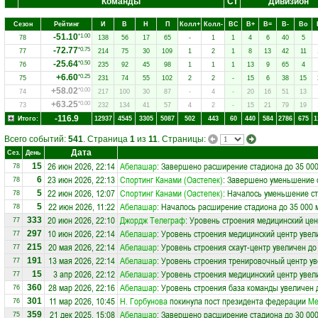
Команды
Ст
Дивизион
Сезон
Рейтинг
И
В
Н
П
Колл+
Колл-
ВC
В+
В=
В-
Вo
-51.10
*1.00
78
138
56
17
65
-
1
1
4
6
40
5
-72.77
*0.75
77
214
75
30
109
1
2
1
8
13
42
11
-25.64
*0.50
76
235
92
45
98
1
1
1
13
9
65
4
+6.60
*0.25
75
231
74
55
102
2
2
-
15
6
38
15
+58.02
*0.00
74
217
100
30
87
-
4
-
20
16
51
13
+63.25
*0.00
73
232
134
41
57
4
2
-
15
21
79
19
-116.9
Итого:
12937
4545
3305
5087
502
443
60
440
584
2786
675
1
Всего событий:
541
. Страница
1
из
11
. Страницы:
Дата
Сез.
День
26 июн 2026, 22:14
Абелашар
: Завершено расширение стадиона до 35 000
15
78
23 июн 2026, 22:13
Спортинг Канами (Оастепек)
: Завершено уменьшение с
6
78
22 июн 2026, 12:07
Спортинг Канами (Оастепек)
: Началось уменьшение ст
5
78
22 июн 2026, 11:22
Абелашар
: Началось расширение стадиона до 35 000 
5
78
20 июн 2026, 22:10
Джордж Телеграф
: Уровень строения медицинский цен
333
77
10 июн 2026, 22:14
Абелашар
: Уровень строения медицинский центр увел
297
77
20 мая 2026, 22:14
Абелашар
: Уровень строения скаут-центр увеличен до
215
77
13 мая 2026, 22:14
Абелашар
: Уровень строения тренировочный центр ув
191
77
3 апр 2026, 22:12
Абелашар
: Уровень строения медицинский центр увел
15
77
28 мар 2026, 22:16
Абелашар
: Уровень строения база команды увеличен 
360
76
11 мар 2026, 10:45
Н. Горбунова
покинула пост президента федерации
Ме
301
76
21 дек 2025, 15:08
Абелашар
: Завершено расширение стадиона до 30 000
359
75