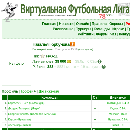
Главная
|
Новости
|
Онлайн
|
Правила
|
Опросы
|
Ре
Расписание
|
Турниры
|
Команды
|
Игроки
|
Т
Рейтинги
|
Форум
|
Чат
|
Конку
Наталья Горбунова
Последний визит:
7 августа в 15:50
(в отпуске)
Ник:
FPG-11
Личный счёт:
38 000
= 38.0к = 0.03м
Нет фото
Рейтинг:
383
=
8831 место
=
-19 в августе
Профиль
|
Трофеи
|
Достижения
12
Команды
Ст
Дивизион
+
1.
Стратспей Тисл (Шотландия)
Шотландия, D4-D
+
2.
Джордж Телеграф (Индия)
Индия, D3-A
+
3.
Спортинг Канами (Оастепек, Мексика)
Мексика, D4-B
+
4.
Каукая (Бразилия)
Бразилия, D4-A
+
5.
Абелашар (Ливия)
Ливия, D2