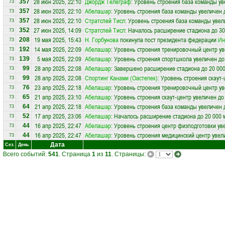
28 июн 2025, 22:10
Джордж Телеграф
: Уровень строения база команды ув
357
73
28 июн 2025, 22:10
Абелашар
: Уровень строения база команды увеличен 
357
73
28 июн 2025, 22:10
Стратспей Тисл
: Уровень строения база команды увел
357
73
27 июн 2025, 14:09
Стратспей Тисл
: Началось расширение стадиона до 30
352
73
19 мая 2025, 15:43
Н. Горбунова
покинула пост президента федерации
Ин
208
73
14 мая 2025, 22:09
Абелашар
: Уровень строения тренировочный центр ув
192
73
5 мая 2025, 22:09
Абелашар
: Уровень строения спортшкола увеличен до
139
73
28 апр 2025, 22:08
Абелашар
: Завершено расширение стадиона до 20 000
99
73
28 апр 2025, 22:08
Спортинг Канами (Оастепек)
: Уровень строения скаут
99
73
23 апр 2025, 22:18
Абелашар
: Уровень строения тренировочный центр ув
76
73
21 апр 2025, 23:10
Абелашар
: Уровень строения скаут-центр увеличен до
65
73
21 апр 2025, 22:18
Абелашар
: Уровень строения база команды увеличен 
64
73
17 апр 2025, 23:06
Абелашар
: Началось расширение стадиона до 20 000 
52
73
16 апр 2025, 22:47
Абелашар
: Уровень строения центр физподготовки ув
44
73
16 апр 2025, 22:47
Абелашар
: Уровень строения медицинский центр увел
44
73
Дата
Сез.
День
Всего событий:
541
. Страница
1
из
11
. Страницы: