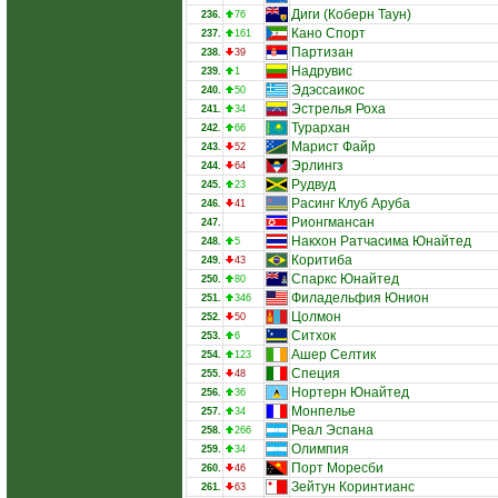
Диги (Коберн Таун)
236.
76
Кано Спорт
237.
161
Партизан
238.
39
Надрувис
239.
1
Эдэссаикос
240.
50
Эстрелья Роха
241.
34
Турархан
242.
66
Марист Файр
243.
52
Эрлингз
244.
64
Рудвуд
245.
23
Расинг Клуб Аруба
246.
41
Рионгмансан
247.
Накхон Ратчасима Юнайтед
248.
5
Коритиба
249.
43
Спаркс Юнайтед
250.
80
Филадельфия Юнион
251.
346
Цолмон
252.
50
Ситхок
253.
6
Ашер Селтик
254.
123
Специя
255.
48
Нортерн Юнайтед
256.
36
Монпелье
257.
34
Реал Эспана
258.
266
Олимпия
259.
34
Порт Моресби
260.
46
Зейтун Коринтианс
261.
63