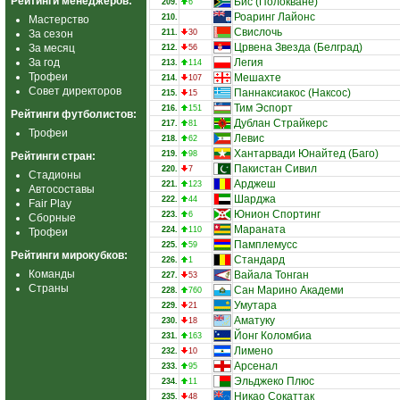
Рейтинги менеджеров:
Бис (Полокване)
209.
6
Роаринг Лайонс
210.
Мастерство
Свислочь
За сезон
211.
30
Црвена Звезда (Белград)
За месяц
212.
56
За год
Легия
213.
114
Трофеи
Мешахте
214.
107
Совет директоров
Паннаксиакос (Наксос)
215.
15
Тим Эспорт
216.
151
Рейтинги футболистов:
Дублан Страйкерс
217.
81
Трофеи
Левис
218.
62
Хантарвади Юнайтед (Баго)
219.
98
Рейтинги стран:
Пакистан Сивил
220.
7
Стадионы
Арджеш
221.
123
Автосоставы
Шарджа
222.
44
Fair Play
Юнион Спортинг
223.
6
Сборные
Мараната
224.
110
Трофеи
Памплемусс
225.
59
Рейтинги мирокубков:
Стандард
226.
1
Команды
Вайала Тонган
227.
53
Страны
Сан Марино Академи
228.
760
Умутара
229.
21
Аматуку
230.
18
Йонг Коломбиа
231.
163
Лимено
232.
10
Арсенал
233.
95
Эльджеко Плюс
234.
11
Никао Сокаттак
235.
48