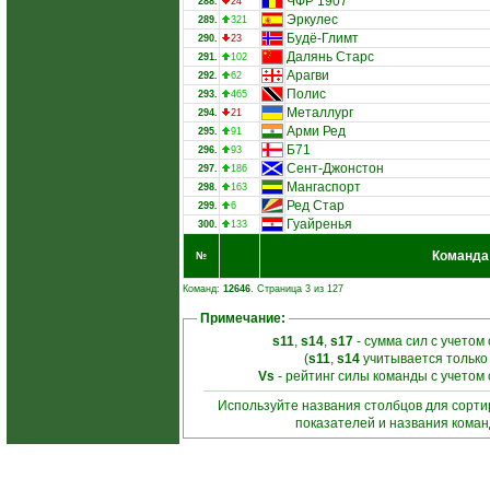
ЧФР 1907
288.
24
Эркулес
289.
321
Будё-Глимт
290.
23
Далянь Старс
291.
102
Арагви
292.
62
Полис
293.
465
Металлург
294.
21
Арми Ред
295.
91
Б71
296.
93
Сент-Джонстон
297.
186
Мангаспорт
298.
163
Ред Стар
299.
6
Гуайренья
300.
133
Команда
№
Команд:
12646
. Страница 3 из 127
Примечание:
s11
,
s14
,
s17
- сумма сил с учетом
(
s11
,
s14
учитывается только
Vs
- рейтинг силы команды с учетом
Используйте названия столбцов для сорт
показателей и названия кома