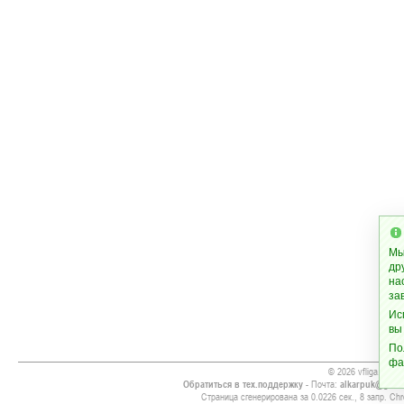
Мы
др
на
за
Ис
вы
По
фа
© 2026 vfliga.info
Обратиться в тех.поддержку
- Почта:
alkarpuk@gmai
Страница сгенерирована за 0.0226 сек., 8 запр. Chr