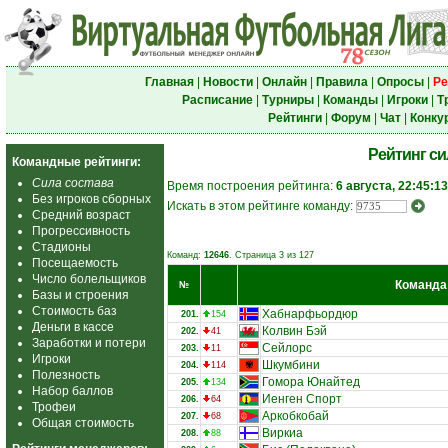
Главная
|
Новости
|
Онлайн
|
Правила
|
Опросы
|
Ре
Расписание
|
Турниры
|
Команды
|
Игроки
|
Т
Рейтинги
|
Форум
|
Чат
|
Конку
Рейтинг с
Командные рейтинги:
Сила состава
Время построения рейтинга:
6 августа, 22:45:13
Без игроков сборных
Искать в этом рейтинге команду:
Средний возраст
Прогрессивность
Стадионы
Команд:
12646
. Страница 3 из 127
Посещаемость
Число болельщиков
Команда
№
Базы и строения
Стоимость баз
Хабнарфьордюр
201.
154
Деньги в кассе
Колвин Бэй
202.
41
Заработки и потери
Сейлорс
203.
11
Игроки
Шкумбини
204.
114
Полезность
Гомора Юнайтед
205.
134
Набор баллов
Иенген Спорт
206.
64
Трофеи
Аркобкобай
207.
68
Общая стоимость
Виркиа
208.
88