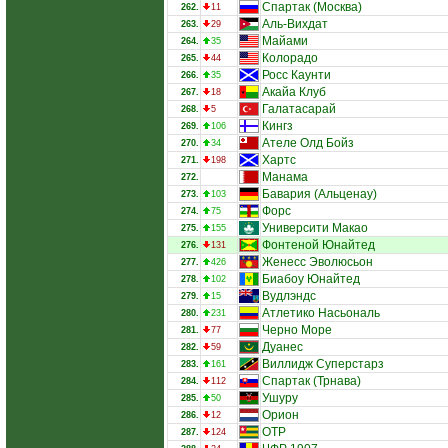
Спартак (Москва)
262.
11
Аль-Вихдат
263.
29
Майами
264.
35
Колорадо
265.
44
Росс Каунти
266.
35
Акайа Клуб
267.
18
Галатасарай
268.
5
Кингз
269.
106
Ателе Олд Бойз
270.
34
Хартс
271.
198
Манама
272.
Бавария (Альценау)
273.
103
Форс
274.
75
Университи Макао
275.
155
Фонтеной Юнайтед
276.
131
Женесс Эволюсьон
277.
426
Биабоу Юнайтед
278.
102
Вудлэндс
279.
15
Атлетико Насьональ
280.
231
Черно Море
281.
77
Дуанес
282.
59
Виллидж Суперстарз
283.
161
Спартак (Трнава)
284.
112
Ушуру
285.
50
Орион
286.
12
ОТР
287.
124