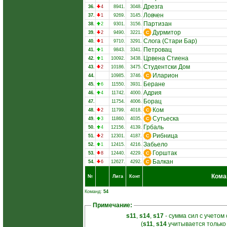
Дрезга
36.
4
8941.
3048.
Ловчен
37.
1
9269.
3145.
Партизан
38.
2
9301.
3156.
Дурмитор
39.
2
9490.
3221.
Слога (Стари Бар)
40.
1
9710.
3291.
Петровац
41.
1
9843.
3341.
Црвена Стиена
42.
1
10092.
3438.
Студентски Дом
43.
2
10186.
3475.
Иларион
44.
10985.
3746.
Беране
45.
6
11550.
3931.
Адрия
46.
4
11742.
4000.
Борац
47.
11754.
4006.
Ком
48.
2
11799.
4018.
Сутьеска
49.
3
11860.
4035.
Грбаль
50.
4
12156.
4139.
Рибница
51.
2
12301.
4187.
Забьело
52.
1
12415.
4216.
Горштак
53.
8
12440.
4229.
Балкан
54.
6
12627.
4292.
Кома
№
Лига
Конт
Команд:
54
Примечание:
s11
,
s14
,
s17
- сумма сил с учетом
(
s11
,
s14
учитывается только