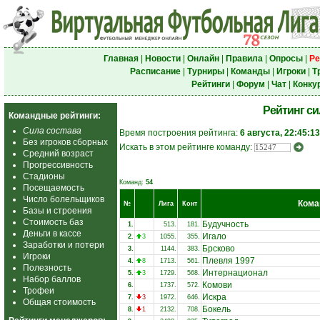
Главная
|
Новости
|
Онлайн
|
Правила
|
Опросы
|
Ре
Расписание
|
Турниры
|
Команды
|
Игроки
|
Т
Рейтинги
|
Форум
|
Чат
|
Конку
Рейтинг с
Командные рейтинги:
Сила состава
Время построения рейтинга:
6 августа, 22:45:13
Без игроков сборных
Искать в этом рейтинге команду:
Средний возраст
Прогрессивность
Стадионы
Команд:
54
Посещаемость
Число болельщиков
Кома
№
Лига
Конт
Базы и строения
Стоимость баз
Будучность
1.
513.
181.
Деньги в кассе
Игало
2.
3
1055.
355.
Заработки и потери
Брсково
3.
1144.
383.
Игроки
Плевля 1997
4.
8
1713.
561.
Полезность
Интернационал
5.
3
1729.
568.
Набор баллов
Комови
6.
1737.
572.
Трофеи
Искра
7.
3
1972.
646.
Общая стоимость
Бокель
8.
1
2132.
708.