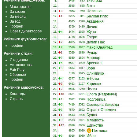
Рейтинги менеджеров:
Титоград
9.
2498.
835.
Зета
10.
2545.
855.
Мастерство
Цетинье
За сезон
11.
9
2854.
960.
Балкан Иглс
За месяц
12.
1
3265.
1111.
За год
Академия
13.
4025.
1378.
Трофеи
Дечиц
14.
4356.
1480.
Совет директоров
Жупа
15.
4
4474.
1525.
Езеро
16.
4778.
1626.
Рейтинги футболистов:
Дупли Пас
17.
2
4905.
1668.
Трофеи
Фанс Юнайтед
18.
2
5518.
1887.
Рудар
19.
1
5529.
1889.
Рейтинги стран:
Морнар
20.
7
5539.
1894.
Стадионы
Арсенал
21.
5
5587.
1909.
Автосоставы
Зора
22.
3
5614.
1917.
Fair Play
Олимпико
23.
6118.
2075.
Сборные
Е-Рома
24.
4
6377.
2163.
Трофеи
Кариоке
25.
3
6463.
2197.
Рейтинги мирокубков:
Челик
26.
2
6596.
2250.
Команды
Слога (Радовичи)
27.
10
6631.
2261.
Страны
Подгорица
28.
1
7012.
2390.
Сьеверна Звиезда
29.
2
7419.
2532.
Отрант-Олимпик
30.
3
7870.
2692.
Будва
31.
1
8513.
2906.
Младость
32.
3
8573.
2921.
Единство
33.
12
8819.
3006.
Петница
34.
8865.
3019.
Ибар
35.
3
8916.
3039.