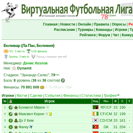
Главная
|
Новости
|
Онлайн
|
Правила
|
Опросы
|
Ре
Расписание
|
Турниры
|
Команды
|
Игроки
|
Т
Рейтинги
|
Форум
|
Чат
|
Конку
Боливар (Ла Пас, Боливия)
D1, 3 место
1/16 финала
Группа, 3 место
Раунд стыковых матчей
Менеджер:
Денис Козлов
Ник:
Dynamit
Стадион: "Эрнандо Силес",
79
тыс.
База:
8
уровень (
36
из
36
слотов)
Финансы:
70 891 008
= 70 891к = 70м
Игроки
|
Матчи
|
Сделки
|
События
|
Финансы
|
Статистика
|
Трофеи
56
Игрок
№
Нац
Поз
В
С
У
Бонвелл Мвапе
RF
/
CF
33
190
-
1
Максвел Корне
CF
/
CM
32
199
-
2
Дэ У Ким
CD
/
CM
33
161
-
3
Фагиу
GK
31
204
-
4