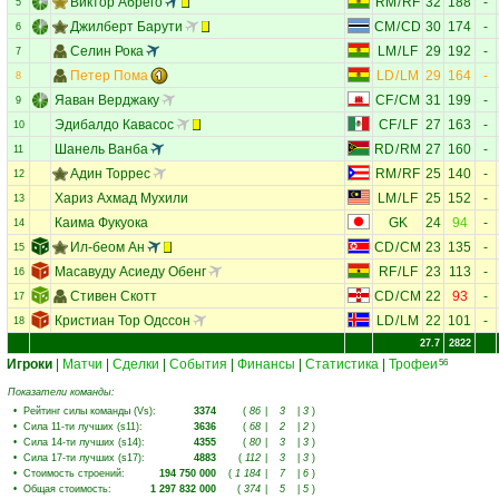
Виктор Абрего
RM
/
RF
32
188
-
5
Джилберт Барути
CM
/
CD
30
174
-
6
Селин Рока
LM
/
LF
29
192
-
7
Петер Пома
LD
/
LM
29
164
-
8
Яаван Верджаку
CF
/
CM
31
199
-
9
Эдибалдо Кавасос
CF
/
LF
27
163
-
10
Шанель Ванба
RD
/
RM
27
160
-
11
Адин Торрес
RM
/
RF
25
140
-
12
Хариз Ахмад Мухили
LM
/
LF
25
152
-
13
Каима Фукуока
GK
24
94
-
14
Ил-беом Ан
CD
/
CM
23
135
-
15
Масавуду Асиеду Обенг
RF
/
LF
23
113
-
16
Стивен Скотт
CD
/
CM
22
93
-
17
Кристиан Тор Одссон
LD
/
LM
22
101
-
18
27.7
2822
Игроки
|
Матчи
|
Сделки
|
События
|
Финансы
|
Статистика
|
Трофеи
56
Показатели команды:
•
Рейтинг силы команды (Vs)
:
3374
(
86
|
3
|
3
)
•
Сила 11-ти лучших (s11)
:
3636
(
68
|
2
|
2
)
•
Сила 14-ти лучших (s14)
:
4355
(
80
|
3
|
3
)
•
Сила 17-ти лучших (s17)
:
4883
(
112
|
3
|
3
)
•
Стоимость строений
:
194 750 000
(
1 184
|
7
|
6
)
•
Общая стоимость
:
1 297 832 000
(
374
|
5
|
5
)