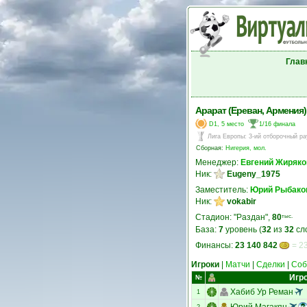
Глав
Арарат (Ереван, Армения)
D1, 5 место
1/16 финала
Лига Европы
:
3-ий отборочный ра
Сборная:
Нигерия, мол.
Менеджер:
Евгений Жиряко
Ник:
Eugeny_1975
Заместитель:
Юрий Рыбако
Ник:
vokabir
Стадион: "Раздан",
80
тыс.
База:
7
уровень (
32
из
32
сл
Финансы:
23 140 842
= 23
Игроки
|
Матчи
|
Сделки
|
Соб
Игр
№
Хабиб Ур Реман
1
Юрий Магакян