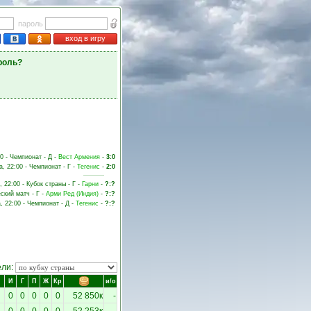
пароль
вход в игру
роль?
00 - Чемпионат - Д -
Вест Армения
-
3:0
а, 22:00 - Чемпионат - Г -
Тегенис
-
2:0
, 22:00 - Кубок страны - Г -
Гарни
-
?:?
ский матч - Г -
Арми Ред (Индия)
-
?:?
, 22:00 - Чемпионат - Д -
Тегенис
-
?:?
ели:
И
Г
П
Ж
Кр
и/о
0
0
0
0
0
52 850к
-