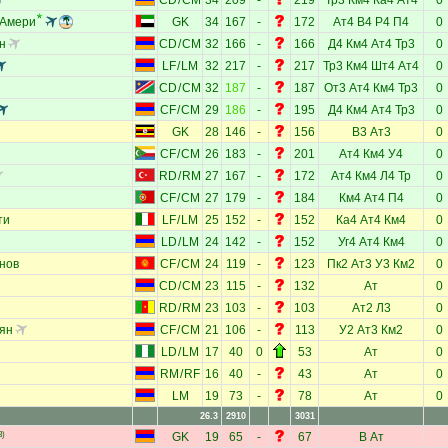
CD
/
CM
34
209
-
219
Тр3
Км4
Ка4
Ат4
0
-Амери
GK
34
167
-
172
Ат4
В4
Р4
П4
0
н
CD
/
CM
32
166
-
166
Д4
Км4
Ат4
Тр3
0
LF
/
LM
32
217
-
217
Тр3
Км4
Шт4
Ат4
0
CD
/
CM
32
187
-
187
От3
Ат4
Км4
Тр3
0
CF
/
CM
29
186
-
195
Д4
Км4
Ат4
Тр3
0
GK
28
146
-
156
В3
Ат3
0
CF
/
CM
26
183
-
201
Ат4
Км4
У4
0
RD
/
RM
27
167
-
172
Ат4
Км4
Л4
Тр
0
CF
/
CM
27
179
-
184
Км4
Ат4
П4
0
ти
LF
/
LM
25
152
-
152
Ка4
Ат4
Км4
0
LD
/
LM
24
142
-
152
Уг4
Ат4
Км4
0
нов
CF
/
CM
24
119
-
123
Пк2
Ат3
У3
Км2
0
CD
/
CM
23
115
-
132
Ат
0
RD
/
RM
23
103
-
103
Ат2
Л3
0
ян
CF
/
CM
21
106
-
113
У2
Ат3
Км2
0
LD
/
LM
17
40
0
53
Ат
0
RM
/
RF
16
40
-
43
Ат
0
LM
19
73
-
78
Ат
0
26.3
2910
3031
3)
GK
19
65
-
67
В
Ат