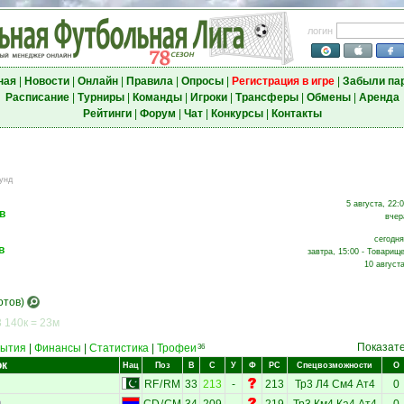
логин
ная
|
Новости
|
Онлайн
|
Правила
|
Опросы
|
Регистрация в игре
|
Забыли па
Расписание
|
Турниры
|
Команды
|
Игроки
|
Трансферы
|
Обмены
|
Аренда
Рейтинги
|
Форум
|
Чат
|
Конкурсы
|
Контакты
унд
5 августа, 22:
в
вчер
сегодня
в
завтра, 15:00 - Товарище
10 августа
отов)
 140к = 23м
Показат
ытия
|
Финансы
|
Статистика
|
Трофеи
36
ок
Нац
Поз
В
С
У
Ф
РС
Спецвозможности
О
RF
/
RM
33
213
-
213
Тр3
Л4
См4
Ат4
0