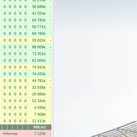
0
0
0
0
0
52 253к
-
0
0
0
0
0
36 688к
-
0
0
0
0
0
41 553к
-
0
0
0
0
0
64 782к
-
0
0
0
0
0
50 771к
-
0
0
0
0
0
69 780к
-
0
0
0
0
0
35 822к
-
0
0
0
0
0
98 008к
-
0
0
0
0
0
71 911к
-
0
0
0
0
0
81 604к
-
0
0
0
0
0
74 942к
-
0
0
0
0
0
74 433к
-
0
0
0
0
0
44 781к
-
0
0
0
0
0
32 836к
-
0
0
0
0
0
28 868к
-
0
0
0
0
0
52 344к
-
0
0
0
0
0
4 330к
-
0
0
0
0
0
7 408к
-
0
0
0
0
0
12 413к
-
988.4
м
-
7 123к
Фейеноорд