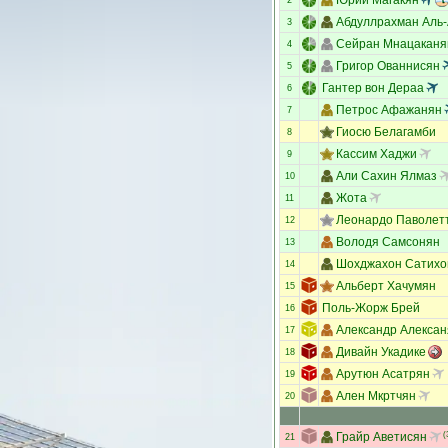
2
Абдуллрахман Аль
3
Сейран Мнацаканя
4
Григор Ованнисян
5
Гантер вон Дераа
6
Петрос Афажанян
7
Гиосю Белагамби
8
Кассим Хаджи
9
Али Сахин Ялмаз
10
Жота
11
Леонардо Паволет
12
Володя Самсонян
13
Шохджахон Сатихо
14
Альберт Хачумян
15
Поль-Жорж Брей
16
Александр Алексан
17
Дивайн Укадике
18
Арутюн Асатрян
19
Ален Мкртчян
20
Грайр Аветисян
(
21