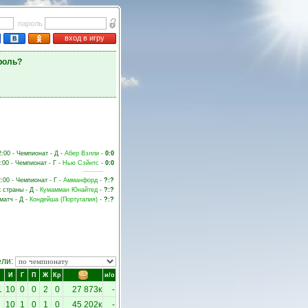
пароль
вход в игру
роль?
2:00 - Чемпионат - Д -
Абер Вэлли
-
0:0
:00 - Чемпионат - Г -
Нью Сэйнтс
-
0:0
2:00 - Чемпионат - Г -
Амманфорд
-
?:?
к страны - Д -
Кумамман Юнайтед
-
?:?
матч - Д -
Кондейша (Португалия)
-
?:?
ели:
И
Г
П
Ж
Кр
и/о
1
10
0
0
2
0
27 873к
-
10
1
0
1
0
45 202к
-