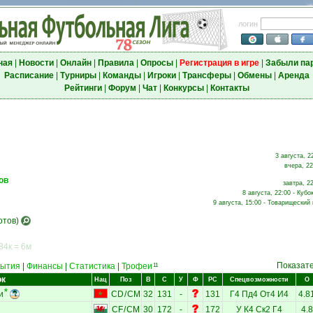
логин
ная
|
Новости
|
Онлайн
|
Правила
|
Опросы
|
Регистрация в игре
|
Забыли па
Расписание
|
Турниры
|
Команды
|
Игроки
|
Трансферы
|
Обмены
|
Аренда
Рейтинги
|
Форум
|
Чат
|
Конкурсы
|
Контакты
3 августа, 2
вчера, 22
ов
завтра, 2
8 августа, 22:00 - Кубо
9 августа, 15:00 - Товарищеский 
отов)
84к = 6м
Показат
ытия
|
Финансы
|
Статистика
|
Трофеи
11
ок
Нац
Поз
В
С
У
Ф
РС
Спецвозможности
О
и
CD
/
CM
32
131
-
131
Г4
Пд4
От4
И4
4.8
CF
/
CM
30
172
-
172
У
К4
Ск2
Г4
4.8