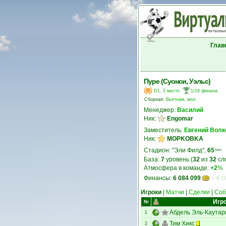
Глав
Пуре (Суонси, Уэльс)
D1, 5 место
1/16 финала
Сборная:
Вьетнам, мол.
Менеджер:
Василий
Ник:
Engomar
Заместитель:
Евгений Волк
Ник:
MOPKOBKA
Стадион: "Эли Филд",
65
тыс.
База:
7
уровень (
32
из
32
сл
Атмосфера в команде:
+2
%
Финансы:
6 084 099
= 6 0
Игроки
|
Матчи
|
Сделки
|
Соб
Игр
№
Абдель Эль-Каутар
1
Тим Хикс
2