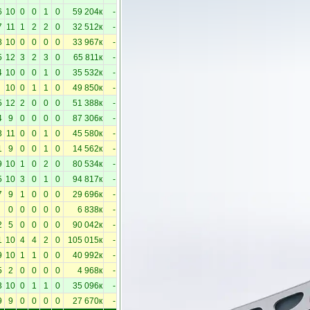
6
10
0
0
1
0
59 204к
-
7
11
1
2
2
0
32 512к
-
8
10
0
0
0
0
33 967к
-
5
12
3
2
3
0
65 811к
-
4
10
0
0
1
0
35 532к
-
10
0
1
1
0
49 850к
-
5
12
2
0
0
0
51 388к
-
4
9
0
0
0
0
87 306к
-
3
11
0
0
1
0
45 580к
-
1
9
0
0
1
0
14 562к
-
9
10
1
0
2
0
80 534к
-
5
10
3
0
1
0
94 817к
-
7
9
1
0
0
0
29 696к
-
0
0
0
0
0
6 838к
-
2
5
0
0
0
0
90 042к
-
1
10
4
4
2
0
105 015к
-
9
10
1
1
0
0
40 992к
-
5
2
0
0
0
0
4 968к
-
3
10
0
1
1
0
35 096к
-
9
9
0
0
0
0
27 670к
-