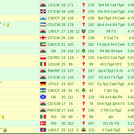
LD
/
LM
29
171
-
176
Тр4
К4
Ск4
Пд4
4.8
CF
/
CM
34
149
-
159
Уг4
Ат4
Ск4
Пд4
4.8
CM
/
CF
28
126
-
126
Тр4
Пд4
У4
См4
4.7
CD
/
CM
29
179
-
192
Шт4
Ат4
И4
Пд4
5.4
LM
/
LF
27
136
12
126
Л4
Г3
4.7
CF
/
CM
25
138
-
138
У
Ск2
Г4
4.8
CM
/
CD
31
182
-
182
Г4
Шт4
Ат4
См4
5.2
GK
24
144
12
164
Р4
В4
Л4
Ка4
5.6
CD
/
RD
24
118
-
126
См
От2
Ск4
Пд4
5.0
LD
/
LM
25
96
-
99
Ат2
Пд4
От2
5.0
RM
/
RF
23
137
-
147
Шт4
Пд3
Г4
Ат
4.7
CF
/
CM
22
133
-
137
У3
Ат4
Г4
Пд4
5.3
CF
/
LF
24
107
-
107
Ск
Тр2
См3
Пд2
4.9
CM
/
CF
19
61
41
44
Г
Шт
Пд
0
GK
20
111
-
119
П4
Ат4
В4
Р4
4.9
CD
/
CM
17
74
-
76
От4
Пд4
Шт4
Г4
5.8
RM
/
CM
27
142
-
146
У
П4
Ск
Пд2
4.9
RD
20
69
-
69
Шт
4.8
RD
30
162
-
167
Уг2
От
П3
5.1
LM
/
LF
25
112
0
115
У
См3
Пд3
4.8