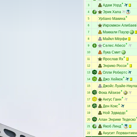
Адам Уорд
3
Эрик Хапа
4
Урбано Макина
5
Икромжон Алибаев
6
Маккали Пауэр
7
Майкл Мёрфи
8
Селес Абесо
9
Лука Смит
10
Ярослав Ях
11
Энрико Росси
12
Олли Робертс
13
Джо Хейкок
14
Джойс Луайе-Нкула
15
Фока Айзизе
16
Ангус Ганн
17
Ден Кокс
18
Ной Эдвардс
19
Алан Энрике Тедеско
20
Якоб Линд
21
Анусит Лорвантиен
22