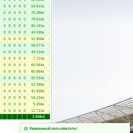
0
0
0
0
0
54 915к
-
0
0
0
0
0
76 386к
-
0
0
0
0
0
78 819к
-
0
0
0
0
0
80 191к
-
0
0
0
0
0
44 030к
-
0
0
0
0
0
52 958к
-
0
0
0
0
0
59 077к
-
0
0
0
0
0
49 224к
-
0
0
0
0
0
7 723к
-
0
0
0
0
0
60 564к
-
0
0
0
0
0
80 864к
-
0
0
0
0
0
85 533к
-
0
0
0
0
0
52 490к
-
0
0
0
0
0
41 928к
-
0
0
0
0
0
54 224к
-
0
0
0
0
0
5 456к
-
0
0
0
0
0
12 712к
-
1 049
м
Уважаемый пользователь!