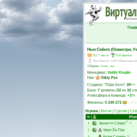
Глав
Нью Сэйнтс (Освестри, У
D1, 7 место
1/16 финала
Лига Европы
:
3-ий отборочный ра
Сборная:
Уэльс, юн.
Менеджер:
Valdis Kivgilo
Ник:
Dikiy Pes
Стадион: "Парк Холл",
85
тыс.
База:
7
уровень (
32
из
32
сл
Атмосфера в команде:
+2
%
Финансы:
5 240 272
= 5 2
Игроки
|
Матчи
|
Сделки
|
Соб
Игр
№
Эрнесто Спиро
1
Чжун Ён Пак
2
Арам Саакян
3