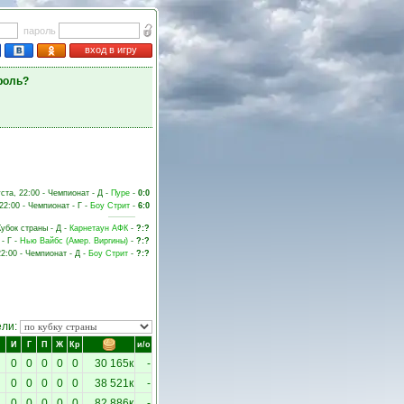
пароль
вход в игру
роль?
уста, 22:00 - Чемпионат - Д -
Пуре
-
0:0
22:00 - Чемпионат - Г -
Боу Стрит
-
6:0
Кубок страны - Д -
Карнетаун АФК
-
?:?
- Г -
Нью Вайбс (Амер. Виргины)
-
?:?
22:00 - Чемпионат - Д -
Боу Стрит
-
?:?
ели:
И
Г
П
Ж
Кр
и/о
0
0
0
0
0
30 165к
-
0
0
0
0
0
38 521к
-
0
0
0
0
0
82 886к
-