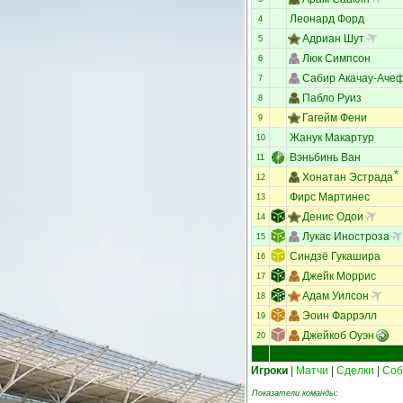
Леонард Форд
4
Адриан Шут
5
Люк Симпсон
6
Сабир Акачау-Аче
7
Пабло Руиз
8
Гагейм Фени
9
Жанук Макартур
10
Вэньбинь Ван
11
Хонатан Эстрада
12
Фирс Мартинес
13
Денис Одои
14
Лукас Иностроза
15
Синдзё Гукашира
16
Джейк Моррис
17
Адам Уилсон
18
Эоин Фаррэлл
19
Джейкоб Оуэн
20
Игроки
|
Матчи
|
Сделки
|
Соб
Показатели команды: