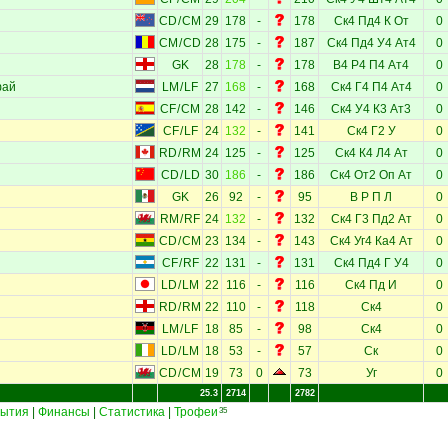
CD
/
CM
29
178
-
178
Ск4
Пд4
К
От
0
CM
/
CD
28
175
-
187
Ск4
Пд4
У4
Ат4
0
GK
28
178
-
178
В4
Р4
П4
Ат4
0
фай
LM
/
LF
27
168
-
168
Ск4
Г4
П4
Ат4
0
CF
/
CM
28
142
-
146
Ск4
У4
К3
Ат3
0
CF
/
LF
24
132
-
141
Ск4
Г2
У
0
RD
/
RM
24
125
-
125
Ск4
К4
Л4
Ат
0
CD
/
LD
30
186
-
186
Ск4
От2
Оп
Ат
0
GK
26
92
-
95
В
Р
П
Л
0
RM
/
RF
24
132
-
132
Ск4
Г3
Пд2
Ат
0
CD
/
CM
23
134
-
143
Ск4
Уг4
Ка4
Ат
0
CF
/
RF
22
131
-
131
Ск4
Пд4
Г
У4
0
LD
/
LM
22
116
-
116
Ск4
Пд
И
0
RD
/
RM
22
110
-
118
Ск4
0
LM
/
LF
18
85
-
98
Ск4
0
LD
/
LM
18
53
-
57
Ск
0
CD
/
CM
19
73
0
73
Уг
0
25.3
2714
2782
ытия
|
Финансы
|
Статистика
|
Трофеи
35