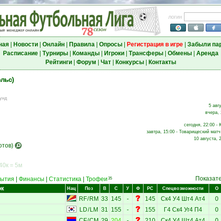
логин
ная
|
Новости
|
Онлайн
|
Правила
|
Опросы
|
Регистрация в игре
|
Забыли па
Расписание
|
Турниры
|
Команды
|
Игроки
|
Трансферы
|
Обмены
|
Аренда
Рейтинги
|
Форум
|
Чат
|
Конкурсы
|
Контакты
эльс)
унд
5 авг
вчера, 
сегодня, 22:00 - 
завтра, 15:00 - Товарищеский матч 
10 августа, 
отов)
40к = 5м
Показат
ытия
|
Финансы
|
Статистика
|
Трофеи
35
ок
Нац
Поз
В
С
У
Ф
РС
Спецвозможности
О
RF
/
RM
33
145
-
145
Ск4
У4
Шт4
Ат4
0
LD
/
LM
31
155
-
155
Г4
Ск4
Уг4
П4
0
CF
/
CM
29
204
-
210
Ск4
У4
Шт4
Ат4
0