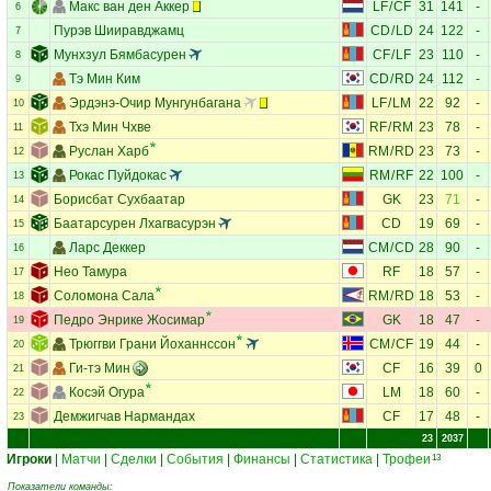
Макс ван ден Аккер
LF
/
CF
31
141
-
6
Пурэв Шииравджамц
CD
/
LD
24
122
-
7
Мунхзул Бямбасурен
CF
/
LF
23
110
-
8
Тэ Мин Ким
CD
/
RD
24
112
-
9
Эрдэнэ-Очир Мунгунбагана
LF
/
LM
22
92
-
10
Тхэ Мин Чхве
RF
/
RM
23
78
-
11
Руслан Харб
RM
/
RD
23
73
-
12
Рокас Пуйдокас
RM
/
RF
22
100
-
13
Борисбат Сухбаатар
GK
23
71
-
14
Баатарсурен Лхагвасурэн
CD
19
69
-
15
Ларс Деккер
CM
/
CD
28
90
-
16
Нео Тамура
RF
18
57
-
17
Соломона Сала
RM
/
RD
18
53
-
18
Педро Энрике Жосимар
GK
18
47
-
19
Трюггви Грани Йоханнссон
CM
/
CF
19
44
-
20
Ги-тэ Мин
CF
16
39
0
21
Косэй Огура
LM
18
60
-
22
Демжигчав Нармандах
CF
17
48
-
23
23
2037
Игроки
|
Матчи
|
Сделки
|
События
|
Финансы
|
Статистика
|
Трофеи
13
Показатели команды: