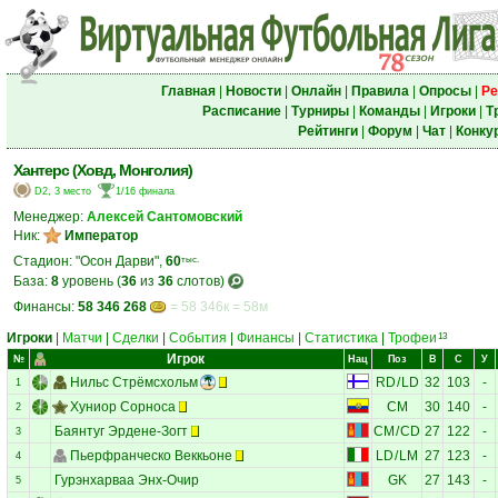
Главная
|
Новости
|
Онлайн
|
Правила
|
Опросы
|
Ре
Расписание
|
Турниры
|
Команды
|
Игроки
|
Т
Рейтинги
|
Форум
|
Чат
|
Конку
Хантерс (Ховд, Монголия)
D2, 3 место
1/16 финала
Менеджер:
Алексей Сантомовский
Ник:
Император
Стадион: "Осон Дарви",
60
тыс.
База:
8
уровень (
36
из
36
слотов)
Финансы:
58 346 268
= 58 346к = 58м
Игроки
|
Матчи
|
Сделки
|
События
|
Финансы
|
Статистика
|
Трофеи
13
Игрок
№
Нац
Поз
В
С
У
Нильс Стрёмсхольм
RD
/
LD
32
103
-
1
Хуниор Сорноса
CM
30
140
-
2
Баянтуг Эрдене-Зогт
CM
/
CD
27
122
-
3
Пьерфранческо Веккьоне
LD
/
LM
27
123
-
4
Гурэнхарваа Энх-Очир
GK
27
143
-
5