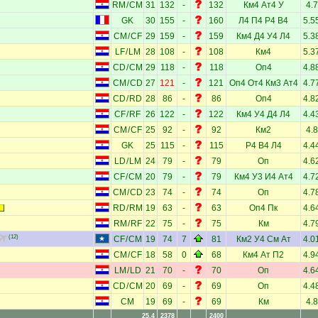
RM
/
CM
31
132
-
132
Км4
Ат4
У
4.7
GK
30
155
-
160
Л4
П4
Р4
В4
5.5
CM
/
CF
29
159
-
159
Км4
Д4
У4
Л4
5.3
LF
/
LM
28
108
-
108
Км4
5.3
CD
/
CM
29
118
-
118
Оп4
4.8
CM
/
CD
27
121
-
121
Оп4
От4
Км3
Ат4
4.7
CD
/
RD
28
86
-
86
Оп4
4.8
CF
/
RF
26
122
-
122
Км4
У4
Д4
Л4
4.4
CM
/
CF
25
92
-
92
Км2
4.8
GK
25
115
-
115
Р4
В4
Л4
4.4
LD
/
LM
24
79
-
79
Оп
4.6
CF
/
CM
20
79
-
79
Км4
У3
И4
Ат4
4.7
CM
/
CD
23
74
-
74
Оп
4.7
RD
/
RM
19
63
-
63
Оп4
Пк
4.6
RM
/
RF
22
75
-
75
Км
4.7
(12)
CF
/
CM
19
74
7
81
Км2
У4
См
Ат
4.0
CM
/
CF
18
58
0
68
Км4
Ат
П2
4.9
LM
/
LD
21
70
-
70
Оп
4.6
CD
/
CM
20
69
-
69
Оп
4.4
CM
19
69
-
69
Км
4.8
25.4
2378
2400