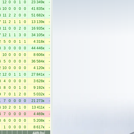
12
0
0
1
0
23 349к
-
5
10
0
0
0
0
41 835к
-
8
11
2
2
0
0
51 682к
-
7
11
2
1
1
0
13 139к
-
8
11
0
0
2
0
16 935к
-
7
12
1
1
3
0
34 105к
-
2
5
0
0
1
1
4 318к
-
3
3
0
0
0
0
44 446к
-
10
0
0
0
0
8 606к
-
4
5
0
0
0
0
36 584к
-
2
10
0
0
0
0
4 120к
-
2
12
0
1
1
0
27 841к
-
8
4
0
0
0
0
3 628к
-
4
8
0
0
1
0
9 192к
-
9
7
0
1
2
0
5 032к
-
1
7
0
0
0
0
21 273к
-
4
10
2
0
1
0
13 411к
-
4
7
0
0
0
0
4 469к
-
8
6
0
0
0
0
5 208к
-
1
0
0
0
0
8 617к
-
449.0
м