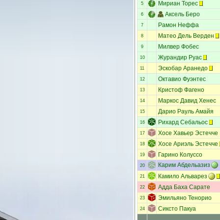
Мириан Торес
5
Аксель Беро
6
Рамон Неффа
7
Матео Дель Верден
8
Милвер Фобес
9
Журандир Руас
10
Эскобар Аранедо
11
Октавио Фуэнтес
12
Кристоф Фагено
13
Маркос Давид Хенес
14
Дарио Рауль Амайя
15
Рихард Себальос
16
Хосе Хавьер Эстечче
17
Хосе Ариэль Эстечче
18
Гарино Колуссо
19
Карим Абдельазиз
20
Камило Альварез
21
Адда Баха Сарате
22
Эмильяно Тенорио
23
Сиксто Пакуа
24