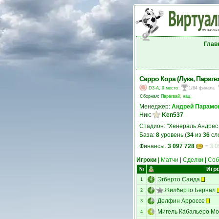
Глав
Серро Кора (Луке, Парагв
D3-A, 9 место
1/64 финала
Сборная:
Парагвай, нац.
Менеджер:
Андрей Парамо
Ник:
Ken537
Стадион: "Хенераль Андрес
База:
8
уровень (
34
из
36
сл
Финансы:
3 097 728
= 3 0
Игроки
|
Матчи
|
Сделки
|
Соб
Игр
№
Эгберто Саида
1
Жилберто Бернал
2
Делфин Арроссе
3
Мигель Кабальеро Мо
4