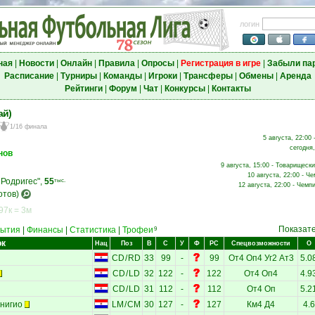
логин
ная
|
Новости
|
Онлайн
|
Правила
|
Опросы
|
Регистрация в игре
|
Забыли па
Расписание
|
Турниры
|
Команды
|
Игроки
|
Трансферы
|
Обмены
|
Аренда
Рейтинги
|
Форум
|
Чат
|
Конкурсы
|
Контакты
ай)
1/16 финала
5 августа, 22:00 
сегодня,
нов
9 августа, 15:00 - Товарищески
10 августа, 22:00 - Ч
 Родригес",
55
тыс.
12 августа, 22:00 - Чемп
отов)
97к = 3м
Показат
ытия
|
Финансы
|
Статистика
|
Трофеи
9
ок
Нац
Поз
В
С
У
Ф
РС
Спецвозможности
О
CD
/
RD
33
99
-
99
От4
Оп4
Уг2
Ат3
5.0
CD
/
LD
32
122
-
122
От4
Оп4
4.9
CD
/
LD
31
112
-
112
От4
Оп
5.2
нигио
LM
/
CM
30
127
-
127
Км4
Д4
4.6