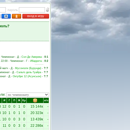
пароль
вход в игру
роль?
- Чемпионат - Д -
Сол Де Америка
-
0:1
 22:00 - Чемпионат - Г -
Ибаррета
-
0:2
й матч - Д -
Мусонгати (Бурунди)
-
?:?
емпионат - Д -
Сальто дель Гуайра
-
?:?
ионат - Д -
Октубре 12 (Асунсьон)
-
?:?
ели:
И
Г
П
Ж
Кр
и/о
8
12
0
0
1
0
15 144к
-
3
10
1
0
1
0
20 323к
-
1
10
0
0
3
0
13 439к
-
11
0
0
3
0
22 286к
-