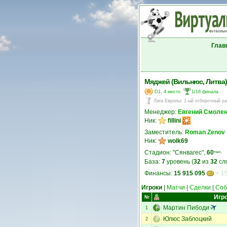
Глав
Мяджей (Вильнюс, Литва)
D1, 4 место
1/16 финала
Лига Европы
:
1-ый отборочный р
Менеджер:
Евгений Смоле
Ник:
fillini
Заместитель:
Roman Zenov
Ник:
wolk69
Стадион: "Сянвагес",
60
тыс.
База:
7
уровень (
32
из
32
сл
Финансы:
15 915 095
= 15
Игроки
|
Матчи
|
Сделки
|
Соб
Игр
№
Мартин Пибоди
1
Юлюс Заблоцкий
2