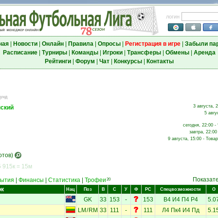
логин
ная
|
Новости
|
Онлайн
|
Правила
|
Опросы
|
Регистрация в игре
|
Забыли па
Расписание
|
Турниры
|
Команды
|
Игроки
|
Трансферы
|
Обмены
|
Аренда
Рейтинги
|
Форум
|
Чат
|
Конкурсы
|
Контакты
аунд
3 августа, 
нский
5 авгу
сегодня, 22:00 -
завтра, 22:00
9 августа, 15:00 - Това
отов)
 915к = 15м
Показат
ытия
|
Финансы
|
Статистика
|
Трофеи
20
ок
Нац
Поз
В
С
У
Ф
РС
Спецвозможности
О
GK
33
153
-
153
В4
И4
П4
Р4
5.0
LM
/
RM
33
111
-
111
Л4
Пк4
И4
Пд
5.1