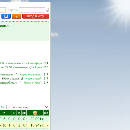
пароль
вход в игру
роль?
22:00 - Чемпионат - Г -
Атмосфера
-
1:1
ста, 22:00 - Чемпионат - Д -
Атака
-
2:0
 Чемпионат - Г -
Кауно Жальгирис
-
?:?
 - Кубок страны - Д -
Навигаторяй
-
?:?
рищеский матч - Г -
Навруз (Ирак)
-
?:?
ели:
И
Г
П
Ж
Кр
и/о
7
6
0
0
0
0
32 091к
-
5
10
1
0
2
0
18 949к
-