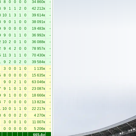
3
8
0
0
0
0
34 860к
-
4
9
1
1
2
0
42 212к
-
8
10
1
3
1
0
39 614к
-
8
9
0
1
0
0
38 091к
-
9
9
0
0
0
0
19 483к
-
9
9
0
1
1
0
36 992к
-
2
10
2
0
1
0
36 088к
-
2
9
4
2
0
0
78 957к
-
5
11
3
1
1
0
70 430к
-
1
9
2
0
2
0
39 584к
-
3
0
0
1
0
1 135к
-
5
8
0
0
0
0
15 635к
-
9
0
2
1
0
63 046к
-
7
9
1
0
1
0
23 087к
-
9
9
1
0
0
0
18 666к
-
4
7
0
0
0
0
13 823к
-
1
10
0
1
1
0
22 217к
-
8
6
0
0
2
0
4 270к
-
3
0
0
1
0
11 007к
-
0
0
0
0
0
5 206к
-
665.4
м