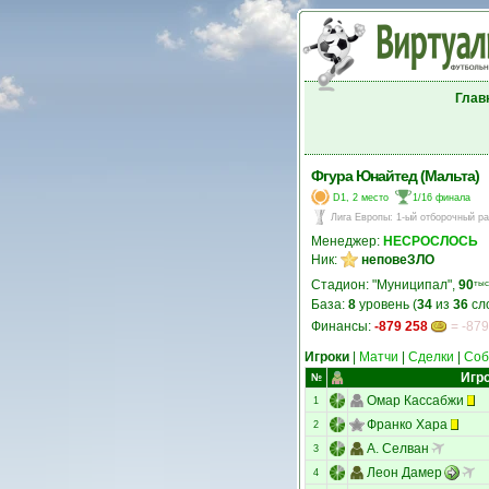
Глав
Фгура Юнайтед (Мальта)
D1, 2 место
1/16 финала
Лига Европы
:
1-ый отборочный р
Менеджер:
НЕСРОСЛОСЬ
Ник:
неповеЗЛО
Стадион: "Муниципал",
90
тыс
База:
8
уровень (
34
из
36
сл
Финансы:
-879 258
= -879
Игроки
|
Матчи
|
Сделки
|
Соб
Игр
№
Омар Кассабжи
1
Франко Хара
2
А. Селван
3
Леон Дамер
4