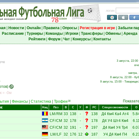
логин
ная
|
Новости
|
Онлайн
|
Правила
|
Опросы
|
Регистрация в игре
|
Забыли па
Расписание
|
Турниры
|
Команды
|
Игроки
|
Трансферы
|
Обмены
|
Аренда
Рейтинги
|
Форум
|
Чат
|
Конкурсы
|
Контакты
3 августа, 22:00
аунд
вче
завтра, 
8 августа, 22:00 - Ку
.
9 августа, 15:00 - Товарищес
отов)
к = -0м
Показат
ытия
|
Финансы
|
Статистика
|
Трофеи
30
ок
Нац
Поз
В
С
У
Ф
РС
Спецвозможности
О
LM
/
RM
33
138
-
138
Д4
Км4
Ка4
Ат4
5.8
CF
/
CM
32
178
-
178
Д4
У4
Шт4
Км4
6.1
CF
/
CM
32
191
-
197
Д4
Км4
У4
Тр4
6.0
LM
/
LF
32
176
12
187
У4
Д4
Км4
П4
6.2