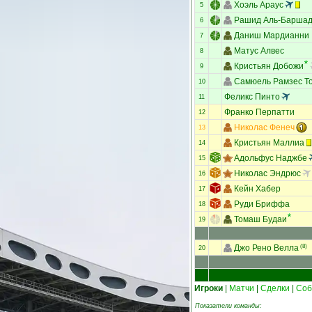
Хоэль Араус
5
Рашид Аль-Барша
6
Даниш Мардианни
7
Матус Алвес
8
Кристьян Добожи
9
Самюель Рамзес Т
10
Феликс Пинто
11
Франко Перпатти
12
Николас Фенеч
13
Кристьян Маллиа
14
Адольфус Наджбе
15
Николас Эндрюс
16
Кейн Хабер
17
Руди Бриффа
18
Томаш Будаи
19
Джо Рено Велла
(8)
20
Игроки
|
Матчи
|
Сделки
|
Соб
Показатели команды: