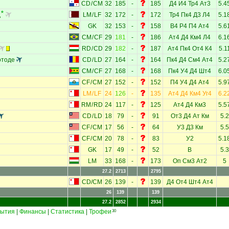
CD
/
CM
32
185
-
185
Д4
И4
Тр4
Ат3
5.4
д
LM
/
LF
32
172
-
172
Тр4
Пк4
Д3
Л4
5.1
GK
32
153
-
158
В4
Р4
П4
Ат4
5.6
CM
/
CF
29
181
-
186
Ат4
Д4
Км4
Л4
6.1
RD
/
CD
29
182
-
187
Ат4
Пк4
От4
К4
5.1
отоде
CD
/
LD
27
164
-
164
Пк4
Д4
См4
Ат4
5.2
CM
/
CF
27
168
-
168
Пк4
У4
Д4
Шт4
6.0
CF
/
CM
27
152
-
152
П4
У4
Д4
Ат4
5.9
LM
/
LF
24
126
-
135
Ат4
Д4
Км4
Уг4
6.2
RM
/
RD
24
117
-
125
Ат4
Д4
Км3
5.5
CD
/
LD
18
79
-
91
От3
Д4
Ат
Км
5.2
CF
/
CM
17
56
-
64
У3
Д3
Км
5.5
CF
/
CM
20
78
-
83
У2
5.1
GK
17
49
-
52
В
5.3
LM
33
168
-
173
Оп
См3
Ат2
5
27.2
2713
2795
CD
/
CM
26
139
-
139
Д4
От4
Шт4
Ат4
26
139
139
27.2
2852
2934
ытия
|
Финансы
|
Статистика
|
Трофеи
30