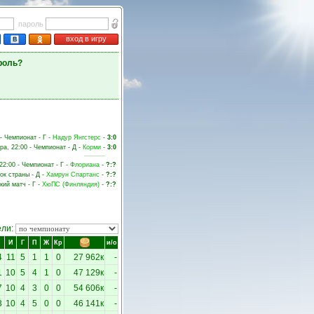
пароль
вход в игру
роль?
 - Чемпионат - Г -
Надур Янгстерс
-
3:0
ра, 22:00 - Чемпионат - Д -
Корми
-
3:0
22:00 - Чемпионат - Г -
Флориана
-
?:?
бок страны - Д -
Хамрун Спартанс
-
?:?
кий матч - Г -
ХюПС (Финляндия)
-
?:?
ели:
И
Г
П
Ж
Кр
и/о
4
11
5
1
1
0
27 962к
-
1
10
5
4
1
0
47 129к
-
7
10
4
3
0
0
54 606к
-
3
10
4
5
0
0
46 141к
-