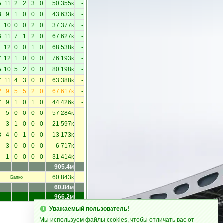
5
11
2
2
3
0
50 355к
-
8
9
1
0
0
0
43 633к
-
1
10
0
0
2
0
37 377к
-
6
11
7
1
2
0
67 627к
-
1
12
0
0
1
0
68 538к
-
7
12
1
0
0
0
76 193к
-
5
10
5
2
0
0
80 198к
-
7
11
4
3
0
0
63 388к
-
2
9
5
5
2
0
67 617к
-
7
9
1
0
1
0
44 426к
-
5
0
0
0
0
57 284к
-
3
1
0
0
0
21 597к
-
8
4
0
1
0
0
13 173к
-
3
0
0
0
0
6 717к
-
1
0
0
0
0
31 414к
-
905.4
м
-
60 843к
Бапко
60.84
м
966.2
м
Уважаемый пользователь!
Мы используем файлы cookies, чтобы отличать вас от