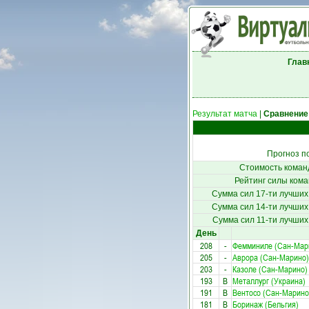
Глав
Результат матча
|
Сравнение
Прогноз п
Стоимость коман
Рейтинг силы кома
Сумма сил 17-ти лучших
Сумма сил 14-ти лучших
Сумма сил 11-ти лучших
День
208
-
Фемминиле (Сан-Мар
205
-
Аврора (Сан-Марино)
203
-
Казоле (Сан-Марино)
193
В
Металлург (Украина)
191
В
Вентосо (Сан-Марино
181
В
Боринаж (Бельгия)