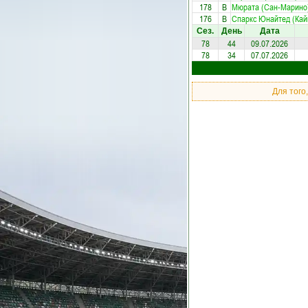
178
В
Мюрата (Сан-Марино
176
В
Спаркс Юнайтед (Кай
Сез.
День
Дата
78
44
09.07.2026
78
34
07.07.2026
Для того