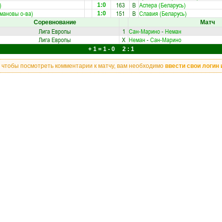
)
163
В
Аспера (Беларусь)
1:0
мановы о-ва)
151
В
Славия (Беларусь)
1:0
Соревнование
Матч
Лига Европы
1
Сан-Марино
-
Неман
Лига Европы
X
Неман
-
Сан-Марино
+ 1 = 1 - 0 2 : 1
, чтобы посмотреть комментарии к матчу, вам необходимо
ввести свои логин 