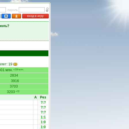
пароль
вход в игру
роль?
илет: 19
01 млн.
+219 млн.
2834
3916
3703
3203
+72
А
Рез
?:?
?:?
?:?
1:1
1:0
1:0