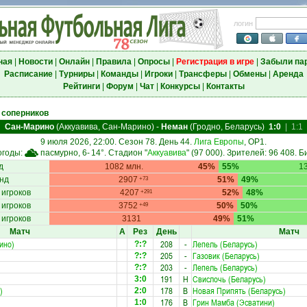
логин
ная
|
Новости
|
Онлайн
|
Правила
|
Опросы
|
Регистрация в игре
|
Забыли па
Расписание
|
Турниры
|
Команды
|
Игроки
|
Трансферы
|
Обмены
|
Аренда
Рейтинги
|
Форум
|
Чат
|
Конкурсы
|
Контакты
 соперников
Сан-Марино
(Аккуавива, Сан-Марино)
-
Неман
(Гродно, Беларусь)
1:0
|
1:1
9 июля 2026, 22:00. Сезон 78. День 44.
Лига Европы
, ОР1.
огоды:
пасмурно, 6-
14°
. Стадион "
Аккуавива
" (97 000). Зрителей: 96 408. Б
д
1082 млн.
45%
55%
13
нд
2907
51%
49%
+73
 игроков
4207
52%
48%
+291
 игроков
3752
50%
50%
+49
 игроков
3131
49%
51%
Матч
А
Рез
День
Матч
ино)
208
-
Лепель (Беларусь)
?:?
205
-
Газовик (Беларусь)
?:?
203
-
Лепель (Беларусь)
?:?
191
Н
Свислочь (Беларусь)
3:0
)
178
В
Новая Припять (Беларусь)
2:0
176
В
Грин Мамба (Эсватини)
1:0