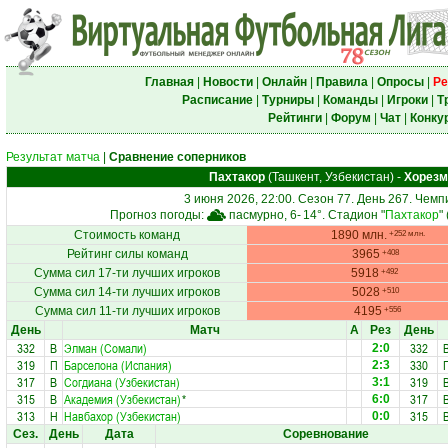
Главная
|
Новости
|
Онлайн
|
Правила
|
Опросы
|
Ре
Расписание
|
Турниры
|
Команды
|
Игроки
|
Т
Рейтинги
|
Форум
|
Чат
|
Конку
Результат матча
|
Сравнение соперников
Пахтакор
(Ташкент, Узбекистан)
-
Хорезм
3 июня 2026, 22:00. Сезон 77. День 267. Чем
Прогноз погоды:
пасмурно, 6-
14°
. Стадион "
Пахтакор
"
Стоимость команд
1890 млн.
+252 млн.
Рейтинг силы команд
3965
+408
Сумма сил 17-ти лучших игроков
5918
+492
Сумма сил 14-ти лучших игроков
5028
+510
Сумма сил 11-ти лучших игроков
4195
+556
День
Матч
А
Рез
День
332
В
Элман (Сомали)
332
2:0
319
П
Барселона (Испания)
330
2:3
317
В
Согдиана (Узбекистан)
319
3:1
315
В
Академия (Узбекистан)
*
317
6:0
313
Н
Навбахор (Узбекистан)
315
0:0
Сез.
День
Дата
Соревнование