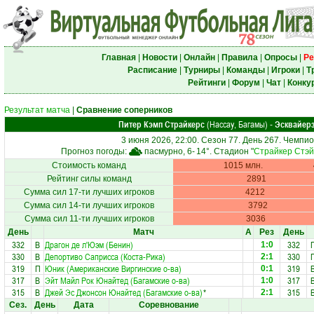
Главная
|
Новости
|
Онлайн
|
Правила
|
Опросы
|
Ре
Расписание
|
Турниры
|
Команды
|
Игроки
|
Т
Рейтинги
|
Форум
|
Чат
|
Конку
Результат матча
|
Сравнение соперников
Питер Кэмп Страйкерс
(Нассау, Багамы)
Эсквайерз
-
3 июня 2026, 22:00. Сезон 77. День 267. Чемпи
Прогноз погоды:
пасмурно, 6-
14°
. Стадион "
Страйкер Стэ
Стоимость команд
1015 млн.
Рейтинг силы команд
2891
Сумма сил 17-ти лучших игроков
4212
Сумма сил 14-ти лучших игроков
3792
Сумма сил 11-ти лучших игроков
3036
День
Матч
А
Рез
День
332
В
Драгон де л'Юэм (Бенин)
332
1:0
330
В
Депортиво Саприсса (Коста-Рика)
330
2:1
319
П
Юник (Американские Виргинские о-ва)
319
0:1
317
В
Эйт Майл Рок Юнайтед (Багамские о-ва)
317
1:0
315
В
Джей Эс Джонсон Юнайтед (Багамские о-ва)
*
315
2:1
Сез.
День
Дата
Соревнование