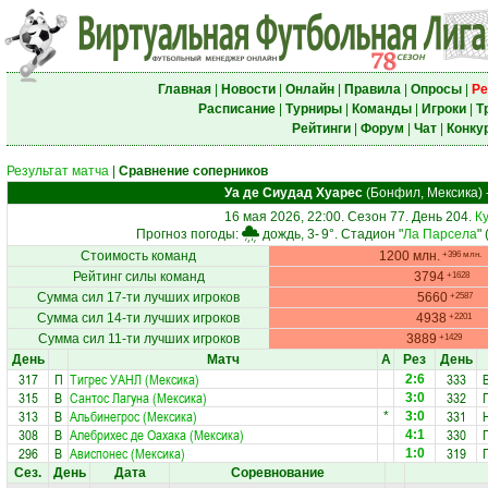
Главная
|
Новости
|
Онлайн
|
Правила
|
Опросы
|
Ре
Расписание
|
Турниры
|
Команды
|
Игроки
|
Т
Рейтинги
|
Форум
|
Чат
|
Конку
Результат матча
|
Сравнение соперников
Уа де Сиудад Хуарес
(Бонфил, Мексика)
16 мая 2026, 22:00. Сезон 77. День 204.
К
Прогноз погоды:
дождь, 3-
9°
. Стадион "
Ла Парсела
"
Стоимость команд
1200 млн.
+396 млн.
Рейтинг силы команд
3794
+1628
Сумма сил 17-ти лучших игроков
5660
+2587
Сумма сил 14-ти лучших игроков
4938
+2201
Сумма сил 11-ти лучших игроков
3889
+1429
День
Матч
А
Рез
День
317
П
Тигрес УАНЛ (Мексика)
333
2:6
315
В
Сантос Лагуна (Мексика)
332
3:0
313
В
Альбинегрос (Мексика)
331
*
3:0
308
В
Алебрихес де Оахака (Мексика)
330
4:1
296
В
Ависпонес (Мексика)
319
1:0
Сез.
День
Дата
Соревнование