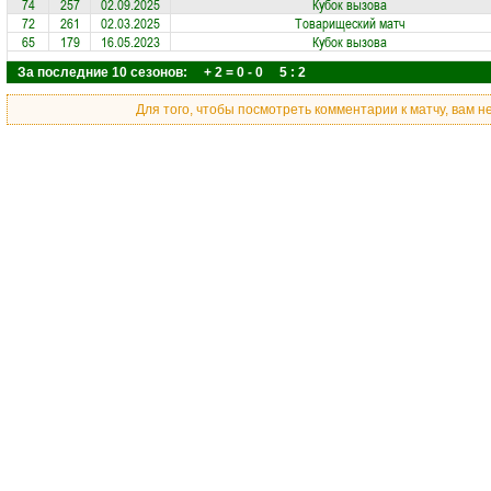
74
257
02.09.2025
Кубок вызова
72
261
02.03.2025
Товарищеский матч
65
179
16.05.2023
Кубок вызова
За последние 10 сезонов: + 2 = 0 - 0 5 : 2
Для того, чтобы посмотреть комментарии к матчу, вам 