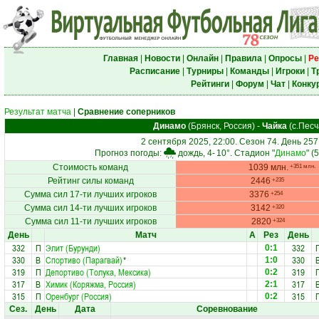
Главная
|
Новости
|
Онлайн
|
Правила
|
Опросы
|
Ре
Расписание
|
Турниры
|
Команды
|
Игроки
|
Т
Рейтинги
|
Форум
|
Чат
|
Конку
Результат матча
|
Сравнение соперников
Динамо
(Брянск, Россия)
-
Чайка
(с.Песч
2 сентября 2025, 22:00. Сезон 74. День 257
Прогноз погоды:
дождь, 4-
10°
. Стадион "
Динамо
" (
Стоимость команд
1039 млн.
+351 млн.
Рейтинг силы команд
2446
+235
Сумма сил 17-ти лучших игроков
3376
+254
Сумма сил 14-ти лучших игроков
3142
+320
Сумма сил 11-ти лучших игроков
2820
+324
День
Матч
А
Рез
День
332
П
Элит (Бурунди)
332
0:1
330
В
Спортиво (Парагвай)
*
330
1:0
319
П
Депортиво (Толука, Мексика)
319
0:2
317
В
Химик (Коряжма, Россия)
317
2:1
315
П
Оренбург (Россия)
315
0:2
Сез.
День
Дата
Соревнование