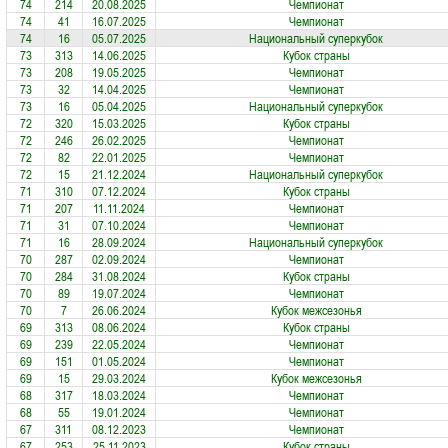
74
214
20.08.2025
Чемпионат
74
41
16.07.2025
Чемпионат
74
16
05.07.2025
Национальный суперкубок
73
313
14.06.2025
Кубок страны
73
208
19.05.2025
Чемпионат
73
32
14.04.2025
Чемпионат
73
16
05.04.2025
Национальный суперкубок
72
320
15.03.2025
Кубок страны
72
246
26.02.2025
Чемпионат
72
82
22.01.2025
Чемпионат
72
15
21.12.2024
Национальный суперкубок
71
310
07.12.2024
Кубок страны
71
207
11.11.2024
Чемпионат
71
31
07.10.2024
Чемпионат
71
16
28.09.2024
Национальный суперкубок
70
287
02.09.2024
Чемпионат
70
284
31.08.2024
Кубок страны
70
89
19.07.2024
Чемпионат
70
7
26.06.2024
Кубок межсезонья
69
313
08.06.2024
Кубок страны
69
239
22.05.2024
Чемпионат
69
151
01.05.2024
Чемпионат
69
15
29.03.2024
Кубок межсезонья
68
317
18.03.2024
Чемпионат
68
55
19.01.2024
Чемпионат
67
311
08.12.2023
Чемпионат
67
253
25.11.2023
Кубок страны