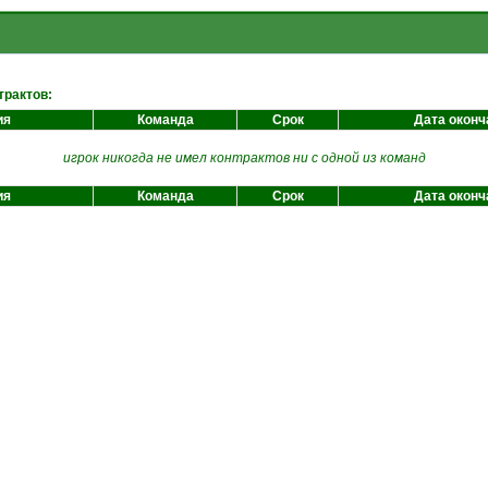
трактов:
ия
Команда
Срок
Дата оконч
игрок никогда не имел контрактов ни с одной из команд
ия
Команда
Срок
Дата оконч