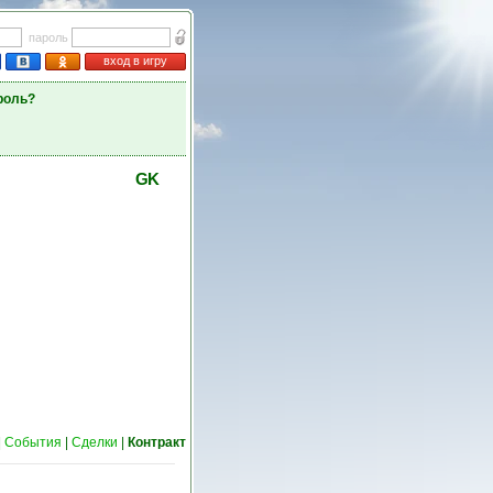
пароль
вход в игру
роль?
GK
|
События
|
Сделки
|
Контракт