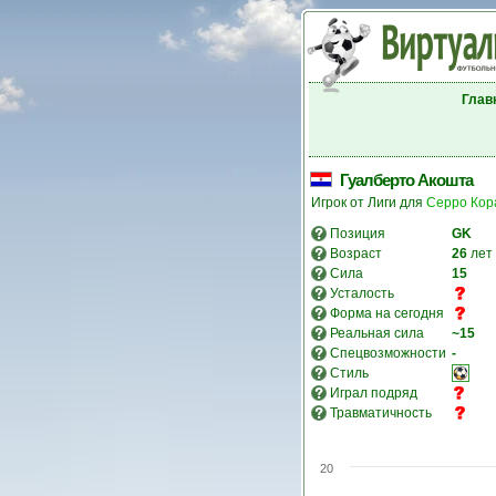
Глав
Гуалберто Акошта
Игрок от Лиги для
Серро Кор
Позиция
GK
Возраст
26
лет
Сила
15
Усталость
Форма на сегодня
Реальная сила
~15
Спецвозможности
-
Стиль
Играл подряд
Травматичность
20