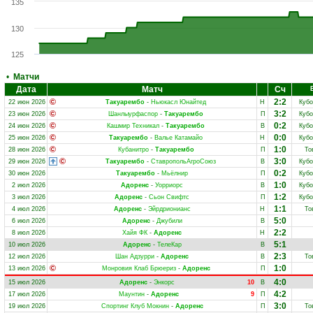
135
130
125
•
Матчи
Дата
Матч
Сч
2:2
22 июн 2026
Такуарембо
-
Ньюкасл Юнайтед
Н
Кубо
3:2
23 июн 2026
Шанлыурфаспор
-
Такуарембо
П
Кубо
0:2
24 июн 2026
Кашмир Техникал
-
Такуарембо
В
Кубо
0:0
25 июн 2026
Такуарембо
-
Валье Катамайо
Н
Кубо
1:0
28 июн 2026
Кубанитро
-
Такуарембо
П
То
3:0
29 июн 2026
Такуарембо
-
СтавропольАгроСоюз
В
Кубо
0:2
30 июн 2026
Такуарембо
-
Мьёлнир
П
Кубо
1:0
2 июл 2026
Адоренс
-
Уорриорс
В
Кубо
1:2
3 июл 2026
Адоренс
-
Сьон Свифтс
П
Кубо
1:1
4 июл 2026
Адоренс
-
Эйрдрионианс
Н
То
5:0
6 июл 2026
Адоренс
-
Джубили
В
2:2
8 июл 2026
Хайя ФК
-
Адоренс
Н
5:1
10 июл 2026
Адоренс
-
ТелеКар
В
2:3
12 июл 2026
Шан Адзурри
-
Адоренс
В
То
1:0
13 июл 2026
Монровия Клаб Брюериз
-
Адоренс
П
4:0
15 июл 2026
Адоренс
-
Энкорс
10
В
4:2
17 июл 2026
Маунтин
-
Адоренс
9
П
3:0
19 июл 2026
Спортинг Клуб Мокнин
-
Адоренс
П
То