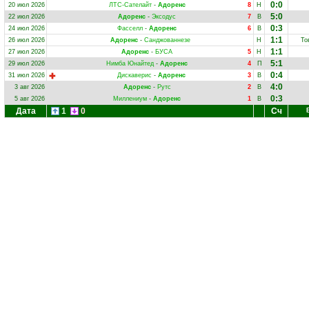
0:0
20 июл 2026
ЛТС-Сателайт
-
Адоренс
8
Н
5:0
22 июл 2026
Адоренс
-
Эксодус
7
В
0:3
24 июл 2026
Фасселл
-
Адоренс
6
В
1:1
26 июл 2026
Адоренс
-
Санджованнезе
Н
То
1:1
27 июл 2026
Адоренс
-
БУСА
5
Н
5:1
29 июл 2026
Нимба Юнайтед
-
Адоренс
4
П
0:4
31 июл 2026
Дискаверис
-
Адоренс
3
В
4:0
3 авг 2026
Адоренс
-
Рутс
2
В
0:3
5 авг 2026
Миллениум
-
Адоренс
1
В
Дата
1
0
Сч