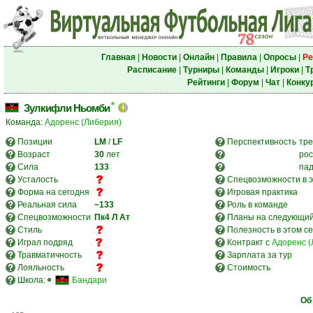
Главная
|
Новости
|
Онлайн
|
Правила
|
Опросы
|
Ре
Расписание
|
Турниры
|
Команды
|
Игроки
|
Т
Рейтинги
|
Форум
|
Чат
|
Конку
Зулкифли Ньомби
Команда:
Адоренс (Либерия)
Позиции
LM
/
LF
Перспективность
тре
Возраст
30
лет
рос
Сила
133
па
Усталость
Спецвозможности в э
Форма на сегодня
Игровая практика
Реальная сила
~133
Роль в команде
Спецвозможности
Пк4
Л
Ат
Планы на следующий
Стиль
Полезность в этом с
Играл подряд
Контракт с
Адоренс (
Травматичность
Зарплата за тур
Лояльность
Стоимость
Школа:
Бандари
Об