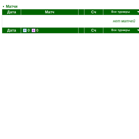
•
Матчи
Дата
Матч
Сч
Все турниры
нет матчей
Дата
0
0
Сч
Все турниры