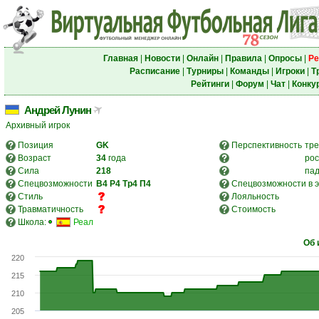
Главная
|
Новости
|
Онлайн
|
Правила
|
Опросы
|
Ре
Расписание
|
Турниры
|
Команды
|
Игроки
|
Т
Рейтинги
|
Форум
|
Чат
|
Конку
Андрей Лунин
Архивный игрок
Позиция
GK
Перспективность
тре
Возраст
34
года
рос
Сила
218
па
Спецвозможности
В4
Р4
Тр4
П4
Спецвозможности в э
Стиль
Лояльность
Травматичность
Стоимость
Школа:
Реал
Об 
220
215
210
205