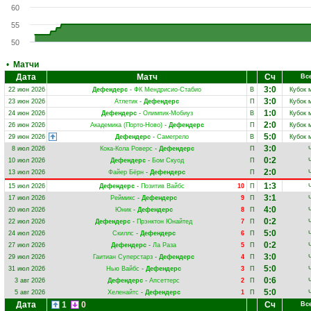
60
55
50
•
Матчи
Дата
Матч
Сч
Вс
3:0
22 июн 2026
Дефендерс
-
ФК Мендрисио-Стабио
В
Кубок 
3:0
23 июн 2026
Атлетик
-
Дефендерс
П
Кубок 
1:0
24 июн 2026
Дефендерс
-
Олимпик-Мобиуз
В
Кубок 
2:0
26 июн 2026
Академика (Порто-Ново)
-
Дефендерс
П
Кубок 
5:0
29 июн 2026
Дефендерс
-
Самегрело
В
Кубок 
3:0
8 июл 2026
Кока-Кола Роверс
-
Дефендерс
П
0:2
10 июл 2026
Дефендерс
-
Бом Скуод
П
2:0
13 июл 2026
Файер Бёрн
-
Дефендерс
П
1:3
15 июл 2026
Дефендерс
-
Позитив Вайбс
10
П
3:1
17 июл 2026
Реймикс
-
Дефендерс
9
П
4:0
20 июл 2026
Юник
-
Дефендерс
8
П
0:2
22 июл 2026
Дефендерс
-
Прэнктон Юнайтед
7
П
5:0
24 июл 2026
Скиллс
-
Дефендерс
6
П
0:2
27 июл 2026
Дефендерс
-
Ла Раза
5
П
3:0
29 июл 2026
Гаитиан Суперстарз
-
Дефендерс
4
П
5:0
31 июл 2026
Нью Вайбс
-
Дефендерс
3
П
0:6
3 авг 2026
Дефендерс
-
Апсеттерс
2
П
5:0
5 авг 2026
Хеленайтс
-
Дефендерс
1
П
Дата
1
0
Сч
Вс