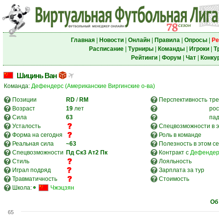
Главная
|
Новости
|
Онлайн
|
Правила
|
Опросы
|
Ре
Расписание
|
Турниры
|
Команды
|
Игроки
|
Т
Рейтинги
|
Форум
|
Чат
|
Конку
Шицинь Ван
Команда:
Дефендерс (Американские Виргинские о-ва)
Позиции
RD
/
RM
Перспективность
тре
Возраст
19
лет
рос
Сила
63
па
Усталость
Спецвозможности в э
Форма на сегодня
Роль в команде
Реальная сила
~63
Полезность в этом с
Спецвозможности
Пд
Ск3
Ат2
Пк
Контракт с
Дефендерс
Стиль
Лояльность
Играл подряд
Зарплата за тур
Травматичность
Стоимость
Школа:
Чжэцзян
Об
65