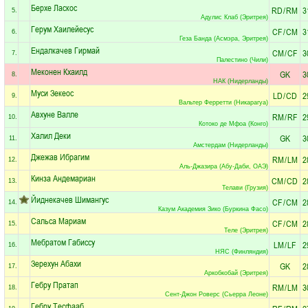
Берхе Ласкос
RD
/
RM
3
5.
Адулис Клаб (Эритрея)
Герум Хаилейесус
CF
/
CM
3
6.
Геза Банда (Асмэра, Эритрея)
Ендалкачев Гирмай
CM
/
CF
3
7.
Палестино (Чили)
Меконен Кхаилд
GK
3
8.
НАК (Нидерланды)
Муси Зекеос
LD
/
CD
2
9.
Вальтер Ферретти (Никарагуа)
Авхуне Валле
RM
/
RF
2
10.
Котоко де Мфоа (Конго)
Халил Деки
GK
3
11.
Амстердам (Нидерланды)
Джежав Ибрагим
RM
/
LM
2
12.
Аль-Джазира (Абу-Даби, ОАЭ)
Кинза Андемариан
CM
/
CD
2
13.
Телави (Грузия)
Йиднекачев Шимангус
CF
/
CM
2
14.
Казум Академия Зико (Буркина Фасо)
Сальса Мариам
CF
/
CM
2
15.
Теле (Эритрея)
Мебратом Габиссу
LM
/
LF
2
16.
НЯС (Финляндия)
Зерехун Абахи
GK
2
17.
Аркобкобай (Эритрея)
Гебру Пратап
RM
/
LM
3
18.
Сент-Джон Роверс (Сьерра Леоне)
Гебру Тесфааб