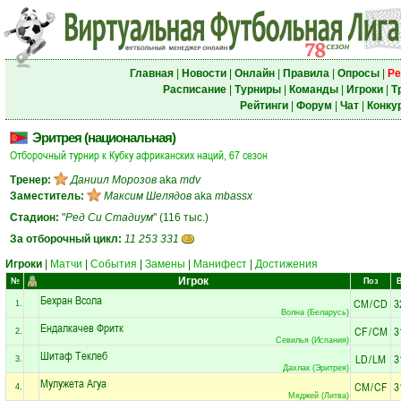
Главная
|
Новости
|
Онлайн
|
Правила
|
Опросы
|
Ре
Расписание
|
Турниры
|
Команды
|
Игроки
|
Т
Рейтинги
|
Форум
|
Чат
|
Конку
Эритрея (национальная)
Отборочный турнир к Кубку африканских наций, 67 сезон
Тренер:
Даниил Морозов
aka
mdv
Заместитель:
Максим Шелядов
aka
mbassx
Стадион:
"
Ред Си Стадиум
" (116 тыс.)
За отборочный цикл:
11 253 331
Игроки
|
Матчи
|
События
|
Замены
|
Манифест
|
Достижения
Игрок
№
Поз
Бехран Всола
CM
/
CD
3
1.
Волна (Беларусь)
Ендалкачев Фритк
CF
/
CM
3
2.
Севилья (Испания)
Шитаф Теклеб
LD
/
LM
3
3.
Дахлак (Эритрея)
Мулужета Агуа
CM
/
CF
3
4.
Мяджей (Литва)