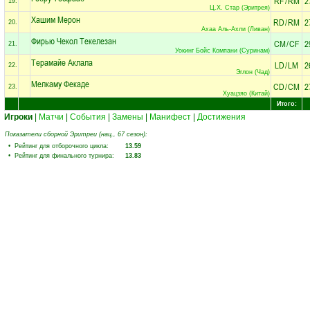
RF
/
RM
2
19.
Ц.Х. Стар (Эритрея)
Хашим Мерон
RD
/
RM
2
20.
Ахаа Аль-Ахли (Ливан)
Фирью Чекол Текелезан
CM
/
CF
2
21.
Уокинг Бойс Компани (Суринам)
Терамайе Аклала
LD
/
LM
2
22.
Эглон (Чад)
Мелкаму Фекаде
CD
/
CM
2
23.
Хуацзяо (Китай)
Итого:
Игроки
|
Матчи
|
События
|
Замены
|
Манифест
|
Достижения
Показатели сборной Эритреи (нац., 67 сезон):
• Рейтинг для отборочного цикла:
13.59
• Рейтинг для финального турнира:
13.83