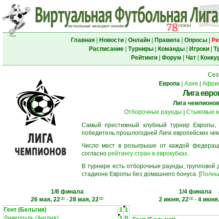
Главная
|
Новости
|
Онлайн
|
Правила
|
Опросы
|
Ре
Расписание
|
Турниры
|
Команды
|
Игроки
|
Т
Рейтинги
|
Форум
|
Чат
|
Конку
Сез
Европа
|
Азия
|
Афри
Лига евро
Лига чемпионо
Отборочные раунды
|
Стыковые 
Самый престижный клубный турнир Европы,
победитель прошлогодней Лиги европейских че
Число мест в розыгрыше от каждой федерац
согласно
рейтингу стран в еврокубках
.
В турнире есть отборочные раунды, групповой
стадионе Европы без домашнего бонуса. [
Полны
1/8 финала
1/4 финала
26 мая, 22
-
28 мая, 22
2 июня, 22
-
4 июня,
00
00
00
Гент (Бельгия)
1
1
Ливерпуль (Англия)
1
0