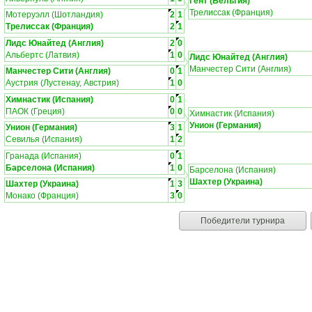
Гент (Бельгия)
Трелиссак (Франция)
Мотеруэлл (Шотландия)
2
1
Трелиссак (Франция)
2
1
Лидс Юнайтед (Англия)
2
0
Альбертс (Латвия)
1
0
Лидс Юнайтед (Англия)
Манчестер Сити (Англия)
Манчестер Сити (Англия)
0
1
Аустрия (Лустенау, Австрия)
1
0
Химнастик (Испания)
0
1
ПАОК (Греция)
0
0
Химнастик (Испания)
Унион (Германия)
Унион (Германия)
3
1
Севилья (Испания)
1
2
Гранада (Испания)
0
1
Барселона (Испания)
1
0
Барселона (Испания)
Шахтер (Украина)
Шахтер (Украина)
1
3
Монако (Франция)
3
0
Победители турнира