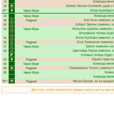
15
Команда меня
36
Хуберт Звозни
(головой), удар с
45
Черно Море
+1
Логан Буебари
п
46
Черно Море
Команда меня
46
Радуния
Али Хело
заменен, н
50
Хуберт Звозни
заменен, н
53
Черно Море
Жэньтянь Цаоюнь
заменен, 
Штрафные теперь буде
54
Логан Буебари
заменен, н
55
Радуния
Егор Лукашенко
заменен,
57
Черно Море
Брено
заменен, на
58
Цветомир Панов
заменен, н
Угловые теперь будет
63
Радуния
Юрий Севко
по
65
Черно Море
Команда меня
66
Радуния
Пуревжаргал Тогооч
, замкнул 
80
Черно Море
Коман
Команда меняе
90
Радуния
+2
Михал Бискуп
, из-за преде
Для того, чтобы посмотреть комментарии к матчу, вам 