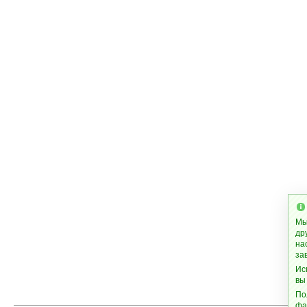
Мы
др
на
за
Ис
вы
По
фа