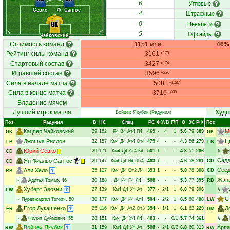
Угловые
6
Севко
Ф. Сантос
Штрафные
4
Пенальти
GK
0
Офсайды
5
Чайковский
Стоимость команд
1151 млн.
46%
Рейтинг силы команд
3161
+173
Стартовый состав
3427
+174
Игравший состав
3596
+226
Сила в начале матча
5081
+1287
Сила в конце матча
3710
+809
Владение мячом
Лучший игрок матча
Худш
Войцех Якубик
(Радуния)
Поз
Радуния
В
НC
Спец
РC
Ф
У/В
Г/П
О
ЗС
РФ
Поз
Кацпер Чайковский
М
29
162
Р4
В4
Ат4
П4
469
-
4
1
5.6
79
389
GK
GK
Джошуа Рисдон
Ц
32
157
Км4
Д4
Ат4
От4
479
4
-
-
4.3
56
279
LB
LB
Юрий Севко
29
171
Км4
Д4
Ат4
К4
501
1
-
-
4.3
51
266
↳
CD
Садд
Ян Фиальо Сантос
29
147
Км4
Д4
И4
Шт4
463
1
-
-
4.6
58
281
CD
CD
Сеед
Али Хело
25
127
Км4
Д4
От2
Л4
393
1
-
-
5.0
78
308
CD
RB
Жэнь
↳
Адитья Томар
, 46
30
168
Д4
И4
П4
Л4
508
-
-
-
5.3
77
395
RB
Хуберт Звозни
27
139
Км4
Д4
У4
Ат
377
-
2/1
1
6.0
79
306
↳
LW
С
↳
Пуревжаргал Тогооч
, 50
30
177
Км4
Д4
И4
Ат4
504
-
2/2
1
6.5
80
406
LW
Егор Лукашенко
Л
25
116
Км4
Д4
Ат2
От3
354
-
1/1
1
6.1
62
229
FR
DM
↳
Филип Дуймович
, 55
28
151
Км4
Д4
У4
Л4
483
-
-
0/1
5.7
74
361
↳
Войцех Якубик
Арпа
31
159
Км4
Д4
У4
Ат
508
-
2/1
0/2
6.8
60
313
RW
RW