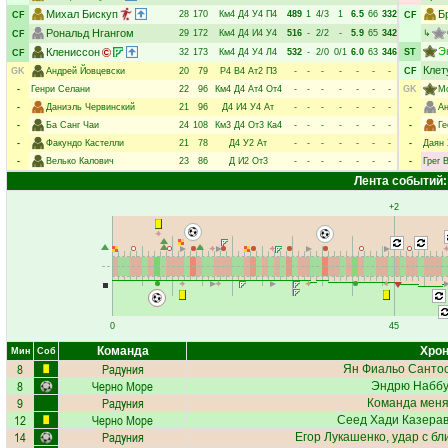
Михал Бискуп
Б
28
170
Км4
Д4
У4
П4
489
1
4/3
1
6.5
66
332
CF
CF
Рональд Нгангом
29
172
Км4
Д4
И4
У4
516
-
2/2
-
5.9
65
342
↳
CF
Э
Клениссон
32
173
Км4
Д4
У4
Л4
532
-
2/0
0/1
6.0
63
346
ST
CF
Клет
GK
Андрей Йовцевски
20
79
Р4
В4
Ат2
П3
-
-
-
-
-
-
-
CF
-
Генри Селани
22
96
Км4
Д4
Ат4
От4
-
-
-
-
-
-
-
GK
М
-
Даниэль Червинский
21
96
Д4
И4
У4
Ат
-
-
-
-
-
-
-
-
А
-
Ба Санг Чаи
24
108
Км3
Д4
От3
Ка4
-
-
-
-
-
-
-
-
Ге
-
Факундо Кастелли
21
78
Д4
У2
Ат
-
-
-
-
-
-
-
-
Даян 
-
Велько Калович
23
86
Д
И2
От3
-
-
-
-
-
-
-
-
Грег 
Лента событий:
+2
0
45
Команда
Хрон
Мин
Соб
8
Радуния
Ян Фиальо Санто
8
Черно Море
Эндрю Наббу
9
Радуния
Команда меняе
12
Черно Море
Сеед Хади Казера
14
Радуния
Егор Лукашенко
, удар с б