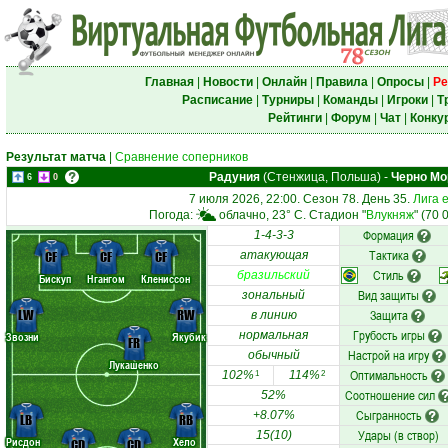
Главная
|
Новости
|
Онлайн
|
Правила
|
Опросы
|
Ре
Расписание
|
Турниры
|
Команды
|
Игроки
|
Т
Рейтинги
|
Форум
|
Чат
|
Конку
Результат матча
|
Сравнение соперников
Радуния
(Стенжица, Польша)
-
Черно Мо
6
0
7 июля 2026, 22:00. Сезон 78. День 35.
Лига 
Погода:
облачно, 23° C. Стадион "
Влукняж
" (70 
Формация
1-4-3-3
Тактика
CF
CF
CF
атакующая
Стиль
бразильский
Бискуп
Нгангом
Клениссон
Вид защиты
зональный
LW
RW
Защита
в линию
Грубость игры
нормальная
Звозни
Якубик
FR
Настрой на игру
обычный
Лукашенко
Оптимальность
102%
114%
1
2
Соотношение сил
52%
Сыгранность
+8.07%
LB
RB
Удары (в створ)
15(10)
Рисдон
Хело
CD
CD