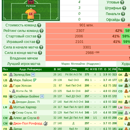
Угловые
4
Уотсон
Штрафные
3
Пенальти
GK
0
Офсайды
0
Вик
Стоимость команд
901 млн.
Рейтинг силы команд
2307
42%
5
Стартовый состав
2006
41%
59%
Игравший состав
2101
41%
59
Сила в начале матча
3301
Сила в конце матча
2988
+588
Владение мячом
Лучший игрок матча
Худш
Марюс Мотекайтис
(Надрувис)
Поз
Ардс Рейнджерс
В
НC
Спец
РC
Ф
У/В
Г/П
О
ЗС
РФ
Поз
Эрленд Вик
26
141
Р4
В4
Ат3
П4
375
-
4
1
3.9
80
313
GK
GK
Марк Лайонс
29
139
Км2
Оп3
351
1
-
-
3.7
48
177
LB
LD
Гэри Уотсон
21
87
Км4
Пк4
От4
200
-
-
-
4.2
75
152
CD
SW
↳
Мэтти Ли
, 56
23
105
Км4
Ат
От4
247
-
-
-
4.0
83
213
CD
Сулайман Бойянг
26
137
Км3
Д3
Оп3
257
-
-
-
3.9
65
172
RB
↳
М
↳
Джордан Доран
, 75
27
140
Км4
И4
Ат3
От4
344
-
-
-
4.5
93
322
RD
Мэттью Харпер
24
117
Км4
Пк4
Ат
Шт3
233
-
-
-
4.3
77
180
Бех
LM
LM
↳
Сезар Соуза
, 63
33
129
Км4
Пк4
У4
Ат4
346
-
1/0
-
4.4
88
330
DM
Алекс де Соуза
32
148
Км4
Д4
Пк4
Ат4
368
-
1/1
-
4.0
65
258
CM
CM
Джон-Пол Рочфорд
27
140
Д
297
-
-
-
3.7
65
208
CM
↳
Дипак
30
160
Км3
Ат
312
-
-
-
4.1
55
181
FR
AM