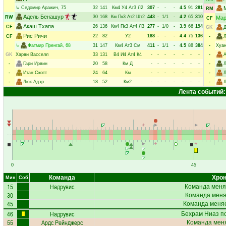
↳
Седомир Аражич
, 75
32
141
Км4
У4
Ат3
Л2
307
-
-
-
4.5
91
281
RM
Адель Бенашур
30
168
Км
Пк3
Ат2
Шт2
443
-
1/1
-
4.2
65
310
RW
Мар
CF
Акаш Тхапа
26
136
Км4
Пк3
Ат4
Л3
277
-
1/0
-
3.9
66
194
CF
GK
Рис Ричи
22
82
У2
188
-
-
-
4.4
75
136
CF
-
↳
Фатмир Пренгай
, 68
31
147
Км4
Ат3
См
411
-
1/1
-
4.5
88
384
-
Хуан
GK
Харви Васселл
33
131
В4
И4
Ат4
К4
-
-
-
-
-
-
-
-
-
Гари Ирвин
20
58
Км
Д
-
-
-
-
-
-
-
-
Л
-
Итан Скотт
24
64
Км
-
-
-
-
-
-
-
-
-
Люк Адэр
18
52
Км2
-
-
-
-
-
-
-
-
Л
Лента событий:
0
45
Команда
Хрон
Мин
Соб
15
Надрувис
Команда меня
30
Команда меняе
45
Команда меняе
46
Надрувис
Бехрам Ниаз
по
55
Ардс Рейнджерс
Команда меня