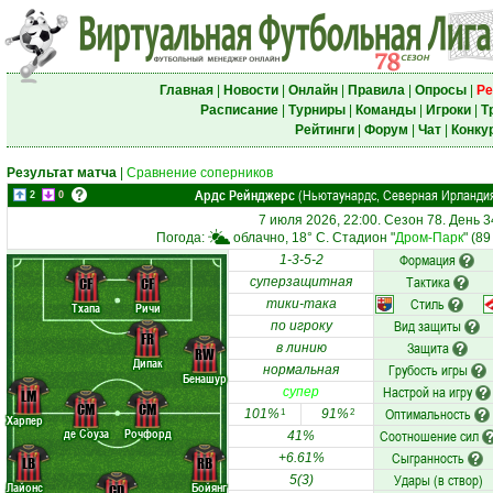
Главная
|
Новости
|
Онлайн
|
Правила
|
Опросы
|
Ре
Расписание
|
Турниры
|
Команды
|
Игроки
|
Т
Рейтинги
|
Форум
|
Чат
|
Конку
Результат матча
|
Сравнение соперников
Ардс Рейнджерс
(Ньютаунардс, Северная Ирланди
2
0
7 июля 2026, 22:00. Сезон 78. День 3
Погода:
облачно, 18° C. Стадион "
Дром-Парк
" (8
Формация
1-3-5-2
Тактика
CF
CF
суперзащитная
Стиль
тики-така
Тхапа
Ричи
Вид защиты
по игроку
FR
Защита
в линию
RW
Дипак
Грубость игры
нормальная
Бенашур
Настрой на игру
супер
LM
CM
CM
Оптимальность
101%
91%
1
2
Харпер
де Соуза
Рочфорд
Соотношение сил
41%
Сыгранность
+6.61%
LB
RB
Удары (в створ)
5(3)
Лайонс
Бойянг
CD