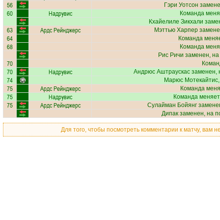
56
Гэри Уотсон
замене
60
Надрувис
Команда меня
Кхайелиле Зикхали
замен
63
Ардс Рейнджерс
Мэттью Харпер
замене
64
Команда меняе
68
Команда меня
Рис Ричи
заменен, на
70
Коман
70
Надрувис
Андрюс Аштраускас
заменен, 
74
Марюс Мотекайтис
75
Ардс Рейнджерс
Команда меняе
75
Надрувис
Команда меняет
75
Ардс Рейнджерс
Сулайман Бойянг
заменен
Дипак
заменен, на 
Для того, чтобы посмотреть комментарии к матчу, вам 