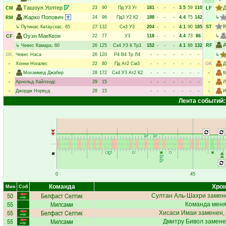
Ташоун Уолтер
Д
23
90
Пд
У3
Уг
181
-
-
-
3.5
59
110
CM
LF
Жарко Попович
24
96
Пд3
У2
К2
188
-
-
-
4.4
75
142
↳
RM
К
↳
Путинас Катаускас
, 65
27
132
Ск3
У3
204
-
-
-
4.1
90
185
ST
Оуэн МакКеон
22
77
У3
118
-
-
-
4.4
73
86
↳
CF
А
↳
Чевес Камара
, 60
26
125
Ск4
У3
К
Тр3
152
-
-
-
4.1
86
132
RF
GK
Чевес Наса
26
120
Р4
В4
Тр
Л4
-
-
-
-
-
-
-
↳
-
Хонни Ногалес
22
80
Пд
Ат2
См3
-
-
-
-
-
-
-
GK
Д
-
Мохаммед Джабер
28
172
Ск4
У3
Ат2
К2
-
-
-
-
-
-
-
-
К
-
Арнольд Хайлэндс
29
15
-
-
-
-
-
-
-
-
Л
-
Джордж Норвуд
28
15
-
-
-
-
-
-
-
-
И
Лента событий:
0
45
Команда
Хрон
Мин
Соб
50
Белфаст Селтик
Султан Аль-Шахри
замене
55
Милсами
Команда меняе
55
Белфаст Селтик
Хисаси Имаи
заменен,
55
Милсами
Дмитру Бивол
замене