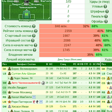
Аль-Шахри
МакГинти
Удары (в створ)
SW
1(0)
Ландрет
Мохамед
Угловые
2
Чахмахашвили
Штрафные
1
GK
Пенальти
0
Велимирович
Офсайды
0
Стоимость команд
846 млн.
32%
68%
Рейтинг силы команд
2359
41%
59
Стартовый состав
1987
39%
61%
Игравший состав
2086
40%
60%
Сила в начале матча
2247
40%
60%
Сила в конце матча
1745
39%
61%
Владение мячом
35%
65%
Лучший игрок матча
Худш
Дину Граур
(Милсами)
Поз
Белфаст Селтик
В
НC
Спец
РC
Ф
У/В
Г/П
О
ЗС
РФ
Поз
Борис Велимирович
Ром
30
166
Р4
В4
Ат2
П
350
-
7
2
3.4
71
251
GK
GK
Султан Аль-Шахри
Сер
23
90
Ск
И2
187
-
-
-
4.5
84
158
LB
LB
↳
Педро Энрике
, 50
29
142
Ск4
Г4
Ат4
227
-
-
-
4.1
78
179
CD
Авто Чахмахашвили
26
122
Ат2
Тр2
Ка4
Л4
210
-
-
-
3.2
66
140
SW
CD
Ивэйн Ландрет
27
123
Ск4
Г4
И
От4
201
-
-
-
4.2
66
132
CD
↳
Гонам Мохамед
Д
29
112
Ск2
Ат2
От
П
190
-
-
-
3.7
63
120
CD
RB
Кахал МакГинти
27
120
И
См3
От3
219
-
-
-
3.9
67
148
RB
LW
Рори Паттерсон
Д
25
143
И4
У4
Шт4
Л4
232
-
1/0
-
3.5
61
144
LM
FR
Хисаси Имаи
28
126
Ск
Ат
171
-
-
-
4.4
84
143
↳
DM
Вул
↳
Денис Поляков
, 55
30
165
Г2
У2
К4
246
-
-
-
3.9
83
205
RW