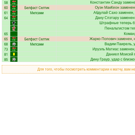
58
Константин Санду
замене
60
Белфаст Селтик
Оуэн МакКеон
заменен,
61
Милсами
Абдулай Сахо
заменен,
64
Дану Спэтару
заменен,
Штрафные теперь б
Пенальтистом те
65
Коман
65
Белфаст Селтик
Жарко Попович
заменен, 
68
Милсами
Вадим Паирель
,
73
Ируэль Матиас
заменен,
81
Даниел Моисей
п
85
Дину Граур
, удар с близк
Для того, чтобы посмотреть комментарии к матчу, вам 