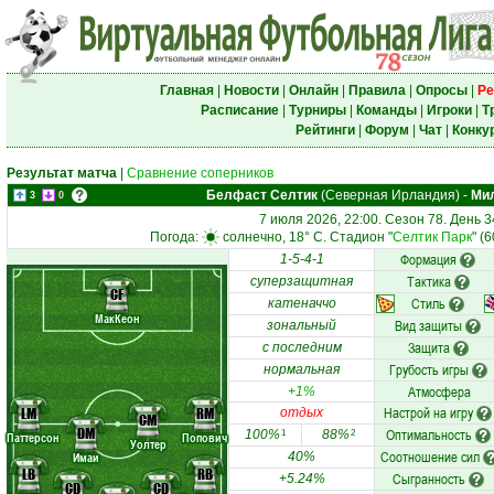
Главная
|
Новости
|
Онлайн
|
Правила
|
Опросы
|
Ре
Расписание
|
Турниры
|
Команды
|
Игроки
|
Т
Рейтинги
|
Форум
|
Чат
|
Конку
Результат матча
|
Сравнение соперников
Белфаст Селтик
(Северная Ирландия)
-
Ми
3
0
7 июля 2026, 22:00. Сезон 78. День 3
Погода:
солнечно, 18° C. Стадион "
Селтик Парк
" (
Формация
1-5-4-1
Тактика
суперзащитная
CF
Стиль
катеначчо
МакКеон
Вид защиты
зональный
Защита
с последним
Грубость игры
нормальная
Атмосфера
+1%
Настрой на игру
LM
RM
отдых
CM
DM
Оптимальность
100%
88%
1
2
Паттерсон
Попович
Уолтер
Соотношение сил
Имаи
40%
LB
RB
Сыгранность
+5.24%
CD
CD