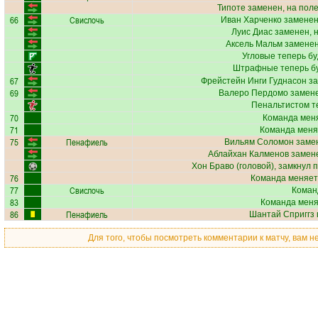
Типоте
заменен, на пол
66
Свислочь
Иван Харченко
заменен
Луис Диас
заменен, 
Аксель Мальм
заменен
Угловые теперь б
Штрафные теперь б
67
Фрейстейн Инги Гуднасон
за
69
Валеро Пердомо
замене
Пенальтистом т
70
Команда меня
71
Команда меня
75
Пенафиель
Вильям Соломон
замен
Аблайхан Калменов
замене
Хон Браво
(головой), замкнул 
76
Команда меняет
77
Свислочь
Коман
83
Команда меняе
86
Пенафиель
Шантай Сприггз
Для того, чтобы посмотреть комментарии к матчу, вам 