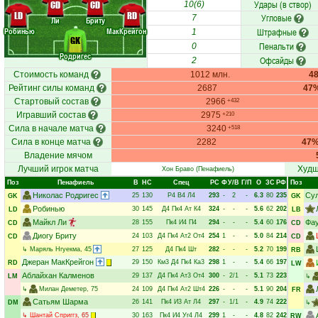
Удары (в створ)
CD
CD
10(6)
LD
RD
Угловые
7
Ли
Бриту
Робинью
МакКрейгон
Штрафные
1
GK
Пенальти
0
Родригес
Офсайды
2
Стоимость команд
1012 млн.
4
Рейтинг силы команд
2687
47
Стартовый состав
2966
+432
Игравший состав
2975
+210
Сила в начале матча
3240
+518
Сила в конце матча
2282
47
Владение мячом
Лучший игрок матча
Худш
Хон Браво
(Пенафиель)
Поз
Пенафиель
В
НC
Спец
РC
Ф
У/В
Г/П
О
ЗС
РФ
Поз
Николас Родригес
Сул
25
130
Р4
В4
Л4
293
-
2
-
6.3
80
235
GK
GK
Робинью
30
145
Д4
Пк4
Ат
К4
324
-
-
-
5.6
62
202
LD
LB
Майкл Ли
Фау
28
155
Пк4
И4
П4
294
-
-
-
5.4
60
176
CD
CD
Диогу Бриту
24
103
Д4
Пк4
Ат2
От4
254
1
-
-
5.0
84
214
CD
CD
↳
Маряль Нгуекма
, 45
27
125
Д4
Пк4
Шт
282
-
-
-
5.2
70
199
RB
Джеран МакКрейгон
29
150
Км3
Д4
Пк4
Ка3
298
1
-
-
5.4
66
197
RD
LW
Аблайхан Калменов
29
137
Д4
Пк4
Ат3
От4
300
-
2/1
-
5.1
73
223
LM
↳
↳
Милан Деметер
, 75
24
109
Д4
Пк4
Ат2
Шт4
226
-
-
-
5.1
90
204
FR
Сатьям Шарма
26
141
Пк4
И3
Ат
Л4
297
-
1/1
-
4.9
74
222
DM
↳
↳
Шантай Сприггз
, 65
30
163
Пк4
И4
Уг4
Л4
299
1
-
-
4.8
82
242
RW