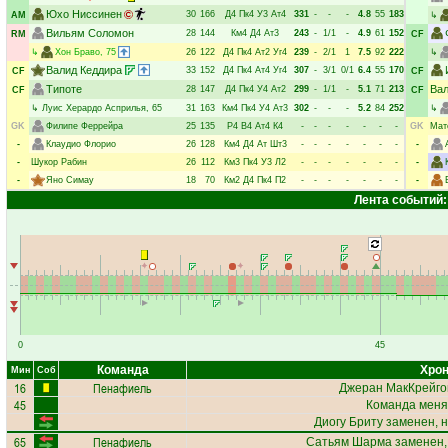
Юхо Ниссинен
30
166
Д4
Пк4
У3
Ат4
331
-
-
-
4.8
55
183
AM
↳
Вильям Соломон
28
144
Км4
Д4
Ат3
243
-
1/1
-
4.9
61
152
RM
CF
↳
Хон Браво
, 75
26
122
Д4
Пк4
Ат2
Уг4
239
-
2/1
1
7.5
92
222
↳
Валид Кеддира
33
152
Д4
Пк4
Ат4
Уг4
307
-
3/1
0/1
6.4
55
170
CF
CF
Типоте
Ва
28
147
Д4
Пк4
У4
Ат2
299
-
1/1
-
5.1
71
213
CF
CF
↳
Луис Херардо Асприлья
, 65
31
163
Км4
Пк4
У4
Ат3
302
-
-
-
5.2
84
252
↳
GK
Филипе Феррейра
25
135
Р4
В4
Ат4
К4
-
-
-
-
-
-
-
GK
Мат
-
Клаудио Флорио
26
128
Км4
Д4
Ат
Шт3
-
-
-
-
-
-
-
-
-
Шукор Рабин
26
112
Км3
Пк4
У3
Л2
-
-
-
-
-
-
-
-
-
Яно Симау
18
70
Км2
Д4
Пк4
П2
-
-
-
-
-
-
-
-
Лента событий:
0
45
Команда
Хрон
Мин
Соб
16
Пенафиель
Джеран МакКрейго
45
Команда меня
Диогу Бриту
заменен, 
65
Пенафиель
Сатьям Шарма
заменен,