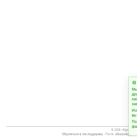
Мы
др
на
за
Ис
вы
По
фа
© 2026 vfliga.info
Обратиться в тех.поддержку
- Почта:
alkarpuk@gmai