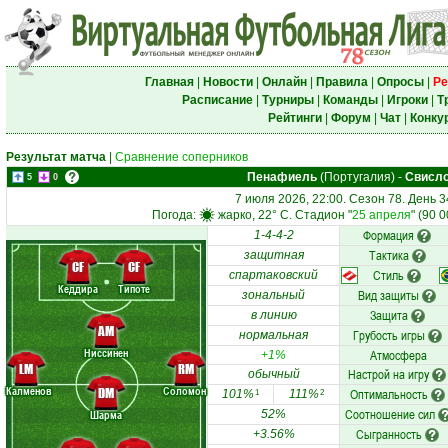
Главная
|
Новости
|
Онлайн
|
Правила
|
Опросы
|
Ре
Расписание
|
Турниры
|
Команды
|
Игроки
|
Т
Рейтинги
|
Форум
|
Чат
|
Конку
Результат матча
|
Сравнение соперников
Пенафиель
(Португалия)
-
Свисл
5
0
7 июля 2026, 22:00. Сезон 78. День 3
Погода:
жарко, 22° C. Стадион "
25 апреля
" (90 
Формация
1-4-4-2
Тактика
защитная
CF
CF
Стиль
спартаковский
Кеддира
Типоте
Вид защиты
зональный
Защита
в линию
AM
Грубость игры
нормальная
Ниссинен
Атмосфера
+1%
LM
RM
Настрой на игру
обычный
Калменов
Соломон
DM
Оптимальность
101%
111%
1
2
Соотношение сил
Шарма
52%
Сыгранность
+3.56%