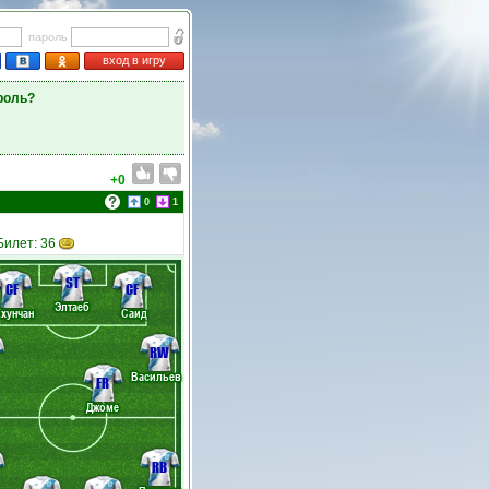
пароль
вход в игру
роль?
+0
0
1
 Билет: 36
ST
CF
CF
Элтаеб
Кхунчан
Саид
RW
Васильев
FR
Джоме
RB