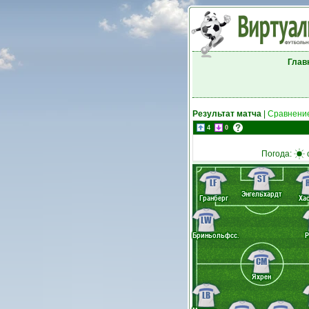
Глав
Результат матча
|
Сравнение
4
0
Погода:
ST
LF
Энгельхардт
Гранберг
Ха
LW
Бриньольфсс.
Р
CM
Яхрен
LB