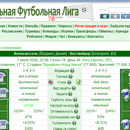
логин
ная
|
Новости
|
Онлайн
|
Правила
|
Опросы
|
Регистрация в игре
|
Забыли па
Расписание
|
Турниры
|
Команды
|
Игроки
|
Трансферы
|
Обмены
|
Аренда
Рейтинги
|
Форум
|
Чат
|
Конкурсы
|
Контакты
 соперников
Веннсюссель
(Йорринг, Дания)
-
Костинброд
(Болгария)
2:1
7 июля 2026, 22:00. Сезон 78. День 34.
Лига Европы, ОР1
.
солнечно, 17° C. Стадион "
Бредбонн Норд Арена
" (77 000). Зрителей: 77 000.
Формация
1-4-3-3
1-4-3-3
Тактика
RF
все в атаку
атакующая
Стиль
британский
бей-беги
ссинг
Вид защиты
зональный
зональный
RW
Защита
LW
в линию
в линию
аунбак
Грубость игры
нормальная
нормальная
Ли
Настрой на игру
супер
обычный
Оптимальность
102%
110%
101%
104%
1
2
1
2
Соотношение сил
47%
53%
Сыгранность
+4.05%
+8.51%
RB
LB
Удары (в створ)
10(6)
8(6)