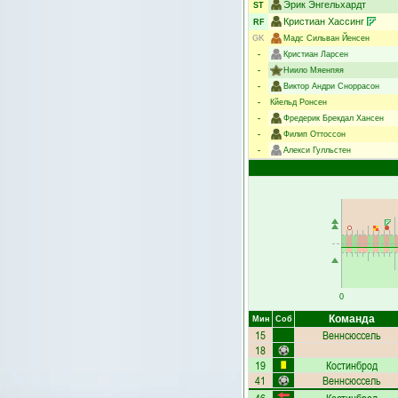
Эрик Энгельхардт
ST
Кристиан Хассинг
RF
GK
Мадс Сильван Йенсен
-
Кристиан Ларсен
-
Ниило Мяенпяя
-
Виктор Андри Сноррасон
-
Кйельд Ронсен
-
Фредерик Брекдал Хансен
-
Филип Оттоссон
-
Алекси Гулльстен
0
Команда
Мин
Соб
15
Веннсюссель
18
19
Костинброд
41
Веннсюссель