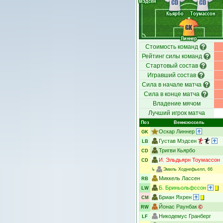
Мэдсен
CD
CD
Кьярбо
Тоумассон
GK
Линнер
Стоимость команд
Рейтинг силы команд
Стартовый состав
Игравший состав
Сила в начале матча
Сила в конце матча
Владение мячом
Лучший игрок матча
Поз
Веннсюссель
Оскар Линнер
GK
Густав Мэдсен
LB
Тригви Кьярбо
CD
И. Эльдьярн Тоумассон
CD
↳
Эмиль Ходнефьелл
, 66
Миккель Лассен
RB
Б. Бриньольфссон
LW
Бриан Яхрен
CM
Йонас Раунбак
RW
Никодемус Гранберг
LF