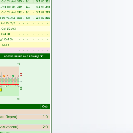
4
Ск4
У4
Ат4
385
-
1/1
1
5.7
80
331
4
Ат4
Тр4
Л4
359
-
1/1
-
4.2
64
248
4
Ск4
У4
Ат4
272
-
1/1
-
3.7
82
225
4
И4
У4
Ат4
373
-
1/0
-
4.5
87
345
Ат4
П4
Тр2
-
-
-
-
-
-
-
4
Ск4
И2
Ат3
-
-
-
-
-
-
-
Ск4
П4
-
-
-
-
-
-
-
д4
Ск4
От
-
-
-
-
-
-
-
Ск3
У
-
-
-
-
-
-
-
-
-
-
-
-
-
-
соотношение сил команд
+5
90
Счёт
ан Яхрен
)
1:0
ьольфссон
)
2:0