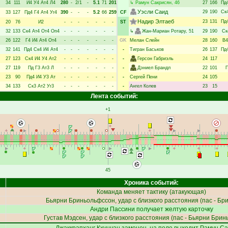
34
111
И4
У4
Ат4
Л4
280
-
2/1
-
5.1
71
201
↳
Рамун Сакрисян
, 46
27
166
Пд
Уэсли Саид
29
190
Ск
33
127
Пд4
Г4
Ат4
Уг4
390
-
-
-
5.2
66
259
CF
Надир Элтаеб
23
131
Пд
20
76
И2
-
-
-
-
-
-
-
ST
32
133
Ск4
Ат4
От4
Оп4
-
-
-
-
-
-
-
↳
Жан-Мариан Ротару
, 51
29
190
Ск
26
122
Г4
И4
Ат4
От4
-
-
-
-
-
-
-
GK
Мелан Слейн
28
160
В4
32
141
Пд4
Ск4
И4
Ат4
-
-
-
-
-
-
-
-
Тигран Баськов
26
137
Пд
27
123
Ск4
И4
У4
Ат2
-
-
-
-
-
-
-
-
Герсон Габриэль
24
117
27
119
Пд
Г3
Ат3
Л
-
-
-
-
-
-
-
-
Дэниел Брандл
22
101
П
23
90
Пд4
И4
У3
Ат
-
-
-
-
-
-
-
-
Сергей Пени
24
105
34
133
Ск3
Ат2
Уг3
-
-
-
-
-
-
-
-
Ангел Колев
23
15
Лента событий:
+1
45
Хроника событий:
Команда меняет тактику (атакующая)
Бьярни Бриньольфссон
, удар с близкого расстояния (пас -
Бри
Андри Пассини
получает желтую карточку
Густав Мэдсен
, удар с близкого расстояния (пас -
Бьярни Брин