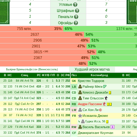
Лассен
Мяги
Угловые
4
7
Штрафные
5
4
Пенальти
1
0
Офсайды
4
3
755 млн.
35%
65%
1374 млн.
+6
2637
46%
54%
3
2906
49%
51%
2901
47%
53%
3815
52%
48%
+346
2367
49%
51%
48%
52%
Худший игрок матча
Бьярни Бриньольфссон
(Веннсюссель)
Ан
В
НC
Спец
РC
Ф
У/В
Г/П
О
ЗС
РФ
Поз
Костинброд
В
НC
Кристян Тодоров
25
116
В4
И4
Ат4
П4
326
-
6
1
5.3
77
252
31
180
Р
GK
Райнер Мяги
32
133
Г4
И4
От4
Оп4
410
-
2/2
1
6.4
50
208
32
182
Пд4
LB
Кемохо Диакаби
31
146
Ск4
И4
Ат4
От4
326
1
-
-
4.5
48
158
33
173
Ск
CD
Тим Ольссон
33
147
Пд4
Г4
Ат4
См2
323
-
-
-
4.5
63
204
25
148
Ск
CD
Андри Пассини
26
112
Пд2
Ск4
Ат
От
297
-
-
-
4.9
82
244
30
169
Пд
RB
26
113
Г4
И4
Ат2
От4
358
1
1/0
-
4.6
48
173
Си Хон Ли
28
176
Пд4
LW
24
97
Г4
И4
Ат
Уг2
339
1
1/1
1/1
7.1
61
208
Исмаила Джоме
26
149
Ск
FR
31
141
Пд4
Ск4
И4
У4
355
1
1/0
0/1
5.7
53
189
↳
Гуджа Исса
, 56
33
167
Пд
Василь Васильев
27
129
Г4
И4
Ат4
Ка4
333
-
2/1
-
5.2
63
211
26
152
Пд
RW
Джаккрапханг Кхунчан
33
132
Пд4
Ск4
У4
Ат4
374
-
1/1
-
4.5
70
264
19
94
CF