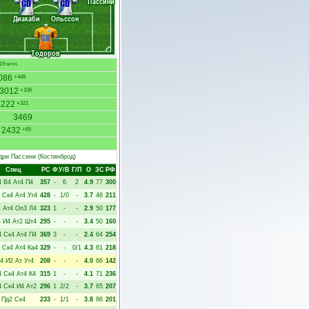
Пассини
CD
CD
Диакаби
Ольссон
GK
Тодоров
19 млн.
086
+449
3012
+106
3222
+321
3469
2432
+65
дри Пассини
(Костинброд)
Спец
РC
Ф
У/В
Г/П
О
ЗС
РФ
4
В4
Ат4
П4
357
-
6
2
4.9
77
300
Ск4
Ат4
Уг4
428
-
1/0
-
3.7
46
211
4
Ат4
Оп3
Л4
323
1
-
-
2.9
50
177
4
И4
Ат2
Шт4
295
-
-
-
3.4
50
160
4
Ск4
Ат4
П4
369
3
-
-
2.4
64
254
Ск4
Ат4
Ка4
329
-
-
0/1
4.3
61
218
4
И2
Ат
Уг4
208
-
-
-
4.0
66
142
4
Ск4
Ат4
К4
315
1
-
-
4.1
71
236
4
Ск4
И4
Ат2
296
1
2/2
-
3.7
65
207
Пд2
Ск4
233
-
1/1
-
3.8
86
201