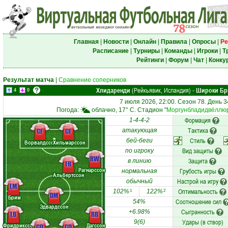
Главная
|
Новости
|
Онлайн
|
Правила
|
Опросы
|
Ре
Расписание
|
Турниры
|
Команды
|
Игроки
|
Т
Рейтинги
|
Форум
|
Чат
|
Конку
Результат матча
|
Сравнение соперников
Хлидаренди
(Рейкьявик, Исландия)
Широки Бр
-
4
0
7 июля 2026, 22:00. Сезон 78. День 3
Погода:
облачно, 17° C. Стадион "
Моргунбладидвёллю
Формация
1-4-4-2
Тактика
CF
CF
атакующая
Стиль
бей-беги
Ворвалдссон
Хильмарссон
Вид защиты
по игроку
RW
Защита
в линию
FR
Рагнарссон
Грубость игры
нормальная
Альбертссон
Настрой на игру
обычный
LM
Оптимальность
102%
122%
1
2
DM
Брим
Соотношение сил
54%
Эдвардссон
Сыгранность
+6.98%
LB
RB
Удары (в створ)
9(6)
Фридрикссон
Дагссон
CD
CD