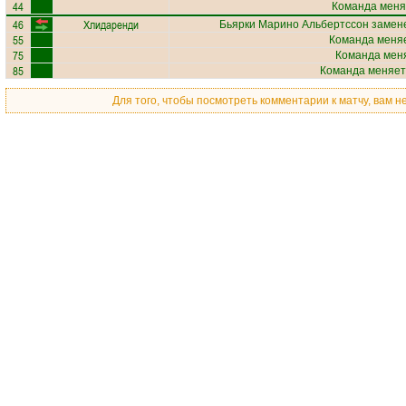
44
Команда меня
46
Хлидаренди
Бьярки Марино Альбертссон
замене
55
Команда меняе
75
Команда меня
85
Команда меняет
Для того, чтобы посмотреть комментарии к матчу, вам 