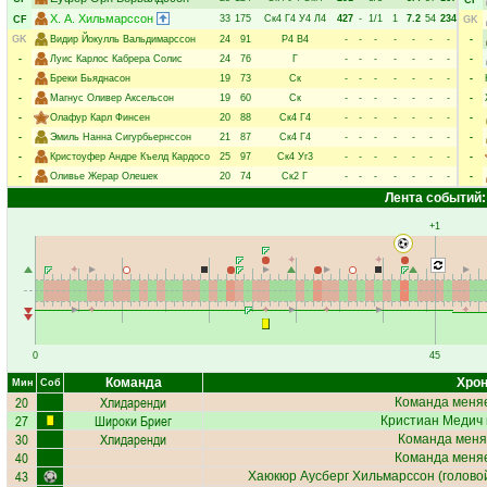
CF
Х. А. Хильмарссон
33
175
Ск4
Г4
У4
Л4
427
-
1/1
1
7.2
54
234
CF
GK
GK
Видир Йокулль Вальдимарссон
24
91
Р4
В4
-
-
-
-
-
-
-
-
-
Луис Карлос Кабрера Солис
24
76
Г
-
-
-
-
-
-
-
-
-
Бреки Бьяднасон
19
73
Ск
-
-
-
-
-
-
-
-
-
Магнус Оливер Аксельсон
19
60
Ск
-
-
-
-
-
-
-
-
-
Олафур Карл Финсен
20
88
Ск4
Г4
-
-
-
-
-
-
-
-
-
Эмиль Нанна Сигурбьернссон
21
87
Ск4
Г4
-
-
-
-
-
-
-
-
-
Кристоуфер Андре Къелд Кардосо
25
97
Ск4
Уг3
-
-
-
-
-
-
-
-
-
Оливье Жерар Олешек
20
74
Ск2
Г
-
-
-
-
-
-
-
-
Лента событий:
+1
0
45
Команда
Хрон
Мин
Соб
20
Хлидаренди
Команда меняе
27
Широки Бриег
Кристиан Медич
30
Хлидаренди
Команда меня
40
Команда меняе
43
Хаюкюр Аусберг Хильмарссон
(головой