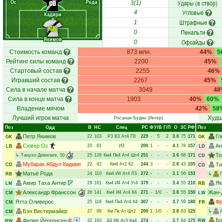
Ос
Рода
Удары (в створ)
CD
3(1)
Угловые
4
Кадири
Штрафные
1
GK
Пенальти
0
Якимов
Офсайды
0
Стоимость команд
873 млн.
44%
5
Рейтинг силы команд
2200
45%
Стартовый состав
2255
46%
Игравший состав
2267
45%
Сила в начале матча
3049
48
Сила в конце матча
1903
40%
60%
Владение мячом
42%
58
Лучший игрок матча
Худш
Росанан Будин
(Интер)
Поз
Одд
В
НC
Спец
РC
Ф
У/В
Г/П
О
ЗС
РФ
Поз
Петр Якимов
Гл
22
103
Р3
В3
Ат4
П3
229
-
5
2
3.0
75
171
GK
GK
Сювер Ос
Ан
20
81
И3
200
1
-
-
4.1
78
157
LB
LD
То
↳
Танухо Девилаге
, 50
25
128
Км4
Пк4
Ат4
Шт4
251
-
-
-
3.6
68
171
CD
Мубарак Абдул Кадири
22
92
Км4
Ат2
К2
244
3
-
-
2.8
43
105
Ти
CD
CD
Матьё Рода
24
110
Км4
И4
Ат4
Л3
272
-
-
-
3.1
56
153
RB
↳
Амир Таха Антир
Як
29
161
Км4
И4
Ат4
Уг4
379
-
-
-
3.4
55
210
LM
RB
Александр Франссон
Жан-
26
141
Км4
И4
Ат4
К4
271
-
1/0
-
3.8
55
150
CM
LW
Ятта Оливерос
Фр
25
116
Км4
Пк4
Ат4
К4
307
-
-
-
3.7
59
180
CM
FR
Бэн Вестермайер
27
99
Км
Пк
Ат
Шт2
200
1
1/0
-
3.8
63
125
↳
CM
Бо
Филип Йёргенсен
32
163
Д4
И4
Ат3
Ка4
274
-
-
-
3.7
64
175
RW
RW