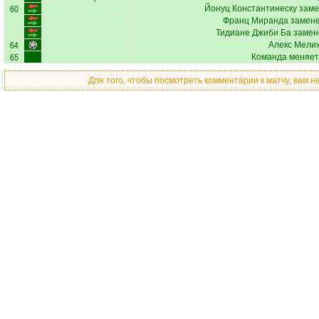
60
Йонуц Константинеску
заме
Франц Миранда
замене
Тидиане Джиби Ба
замен
64
Алекс Мели
65
Команда меняет
Для того, чтобы посмотреть комментарии к матчу, вам 