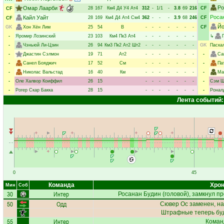
Ро
Омар Лаарби
28
167
Км4
Д4
У4
Ат4
312
-
1/1
-
3.8
69
216
CF
CF
Роса
Кайл Уайт
28
169
Км4
Д4
Ат4
См4
362
-
-
-
3.9
68
246
CF
CF
Йо
GK
Хон Хён Лим
25
54
В
-
-
-
-
-
-
-
CF
-
Яромир Лозинский
23
103
Км4
Пк3
Ат4
-
-
-
-
-
-
-
↳
-
Чэньюй Ли-Цзин
26
94
Км3
Пк2
Ат2
Шт2
-
-
-
-
-
-
-
GK
Паска
-
Джастин Сэлмон
19
71
Ат2
-
-
-
-
-
-
-
-
Са
-
Санел Бояджич
17
52
См
-
-
-
-
-
-
-
-
Па
-
Николас Вальстад
16
40
Км
-
-
-
-
-
-
-
-
Ма
-
Оле Халвор Коиффил
26
15
-
-
-
-
-
-
-
-
Сэм Ш
-
Рогер Скар Бакка
28
15
-
-
-
-
-
-
-
-
Ронал
Лента событий:
0
45
Команда
Хрон
Мин
Соб
30
Интер
Росанан Будин
(головой), замкнул пр
50
Одд
Сювер Ос
заменен, на
Штрафные теперь бу
55
Интер
Коман