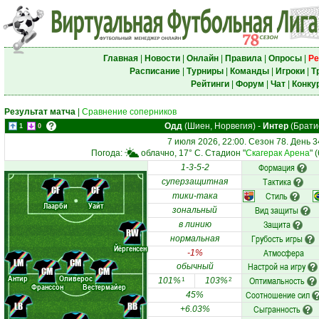
Главная
|
Новости
|
Онлайн
|
Правила
|
Опросы
|
Ре
Расписание
|
Турниры
|
Команды
|
Игроки
|
Т
Рейтинги
|
Форум
|
Чат
|
Конку
Результат матча
|
Сравнение соперников
Одд
(Шиен, Норвегия)
-
Интер
(Брати
1
0
7 июля 2026, 22:00. Сезон 78. День 3
Погода:
облачно, 17° C. Стадион "
Скагерак Арена
" 
Формация
1-3-5-2
Тактика
суперзащитная
CF
CF
Стиль
тики-така
Лаарби
Уайт
Вид защиты
зональный
Защита
в линию
RW
Грубость игры
нормальная
Йёргенсен
Атмосфера
-1%
LM
CM
Настрой на игру
обычный
CM
CM
Антир
Оливерос
Оптимальность
101%
103%
1
2
Франссон
Вестермайер
Соотношение сил
45%
LB
RB
Сыгранность
+6.03%