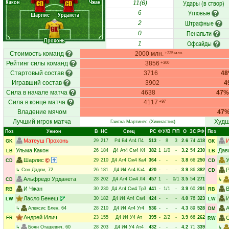
Какон
Чжан
Удары (в створ)
CD
CD
11(6)
Угловые
6
Шарлис
Урданета
Штрафные
2
GK
Пенальти
0
Прохонь
Офсайды
1
Стоимость команд
2000 млн.
+235 млн.
Рейтинг силы команд
3856
+300
Стартовый состав
3716
4
Игравший состав
3902
4
Сила в начале матча
4638
47%
Сила в конце матча
4117
+97
Владение мячом
47
Лучший игрок матча
Худш
Гаиска Мартинес
(Химнастик)
Поз
Унион
В
НC
Спец
РC
Ф
У/В
Г/П
О
ЗС
РФ
Поз
Матеуш Прохонь
29
217
Р4
В4
Ат4
П4
513
-
8
3
2.6
74
418
GK
GK
Ульма Какон
Дав
26
184
Д4
Ат4
См4
К4
382
1
1/0
-
3.2
54
230
LB
LB
Шарлис
29
210
Д4
Ат4
См4
Ка4
364
-
-
-
3.8
66
250
CD
CD
Р
↳
Сон Дадли
, 72
26
181
Д4
И4
Ат4
Ка4
420
-
-
-
3.9
86
382
CD
Альфредо Урданета
28
202
Д4
Ат4
См4
Л4
457
1
-
0/1
3.5
54
271
CD
↳
И Чжан
В
30
230
Д4
Ат4
См4
Тр3
441
-
1/1
-
3.9
60
291
RB
RB
Ласло Бенеш
И
30
182
Д4
И4
Ат4
См4
424
-
-
-
4.0
76
323
LW
LW
А
↳
Алексис Блен
, 64
28
210
Д4
И4
Ат4
Уг4
536
-
-
-
4.3
89
528
DM
Андрей Илич
23
155
Д4
И4
У4
Ат
395
-
2/2
-
3.9
66
262
С
FR
RW
↳
Боян Оташевич
, 60
28
203
Д4
И4
У4
Ат4
432
-
-
-
4.2
71
339
↳