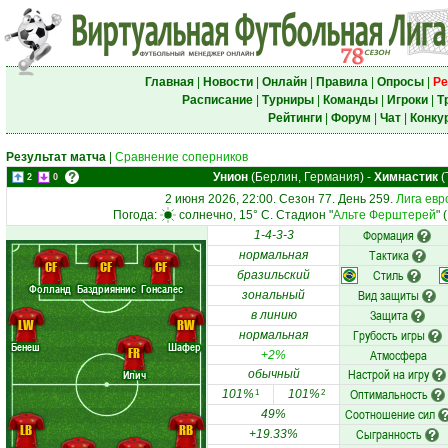
Главная
|
Новости
|
Онлайн
|
Правила
|
Опросы
|
Ре
Расписание
|
Турниры
|
Команды
|
Игроки
|
Т
Рейтинги
|
Форум
|
Чат
|
Конку
Результат матча
|
Сравнение соперников
Унион
(Берлин, Германия)
-
Химнастик
(
2
0
2 июня 2026, 22:00. Сезон 77. День 259.
Лига евр
Погода:
солнечно, 15° C. Стадион "
Альте Ферштерей
" 
Формация
1-4-3-3
Тактика
нормальная
CF
CF
CF
Стиль
бразильский
Фолланд
Баздрияннис
Гонсалес
Вид защиты
зональный
Защита
в линию
LW
RW
Грубость игры
нормальная
Бенеш
Шафер
FR
Атмосфера
+2%
Настрой на игру
Илич
обычный
Оптимальность
101%
101%
1
2
Соотношение сил
49%
LB
RB
Сыгранность
+19.33%