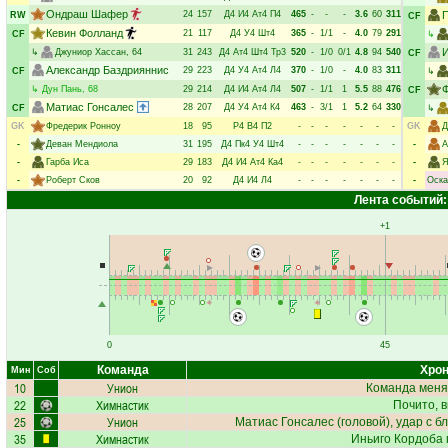
Ондраш Шафер
24
157
Д4
И4
Ат4
П4
465
-
-
-
3.6
60
311
RW
CF
Кевин Фолланд
21
117
Д4
У4
Шт4
365
-
1/1
-
4.0
79
291
CF
↳
И
↳
Джуниор Хассан
, 64
31
243
Д4
Ат4
Шт4
Тр3
520
-
1/0
0/1
4.8
94
540
CF
Александр Баздрияннис
29
223
Д4
У4
Ат4
Л4
370
-
1/0
-
4.0
83
311
CF
↳
Ф
↳
Дун Пань
, 68
29
214
Д4
И4
Ат4
Л4
507
-
1/1
1
5.5
88
476
CF
Матиас Гонсалес
28
207
Д4
У4
Ат4
К4
463
-
3/1
1
5.2
64
330
CF
↳
GK
Фредерик Ронноу
18
95
Р4
В4
П2
-
-
-
-
-
-
-
GK
Д
-
Деван Мендиола
31
195
Д4
Пк4
У4
Шт4
-
-
-
-
-
-
-
-
А
-
Гарба Иса
29
183
Д4
И4
Ат4
Ка4
-
-
-
-
-
-
-
-
Я
-
Роберт Сков
20
92
Д4
И4
Л4
-
-
-
-
-
-
-
-
Оска
Лента событий:
+1
0
45
Команда
Хрон
Мин
Соб
10
Унион
Команда меня
22
Химнастик
Почито
, 
25
Унион
Матиас Гонсалес
(головой), удар с б
35
Химнастик
Иньиго Кордоба