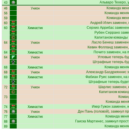
43
Альваро Техеро
,
46
Унион
Команда меня
56
Команда меняе
59
Команда меня
60
Андрей Илич
заменен, 
60
Химнастик
Серхио Аррибас
заменен
Рубен Серрано
заме
Капитаном команды 
64
Унион
Ласло Бенеш
заменен,
Кевин Фолланд
заменен,
64
Химнастик
Почито
заменен, на 
64
Унион
Угловые теперь бу
Штрафные теперь бу
68
Химнастик
Команда меняе
68
Унион
Александр Баздрияннис
з
69
Химнастик
Фабиан Руис
заменен, на
Штрафные теперь буде
72
Унион
Шарлис
заменен, 
Капитаном коман
73
Коман
Команда меняе
74
Химнастик
Икер Гужон
заменен, 
76
Унион
Дун Пань
(головой), замкнул п
77
Химнастик
Команда меня
88
Гаиска Мартинес
, замкнул прост
89
Команда меняе