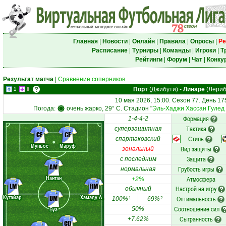
Главная
|
Новости
|
Онлайн
|
Правила
|
Опросы
|
Ре
Расписание
|
Турниры
|
Команды
|
Игроки
|
Т
Рейтинги
|
Форум
|
Чат
|
Конку
Результат матча
|
Сравнение соперников
Порт
(Джибути)
-
Линаре
(Лериб
1
0
10 мая 2026, 15:00. Сезон 77. День 17
Погода:
очень жарко, 29° C. Стадион "
Эль-Хаджи Хассан Гулед
Формация
1-4-4-2
Тактика
суперзащитная
CF
CF
Стиль
спартаковский
Муньос
Маруф
Вид защиты
зональный
Защита
с последним
AM
Грубость игры
нормальная
Нантан
Атмосфера
+2%
LM
RM
Настрой на игру
обычный
Кутайар
Хамаду А.
DM
Оптимальность
100%
69%
1
2
Соотношение сил
Буа
50%
Сыгранность
+7.62%
CD