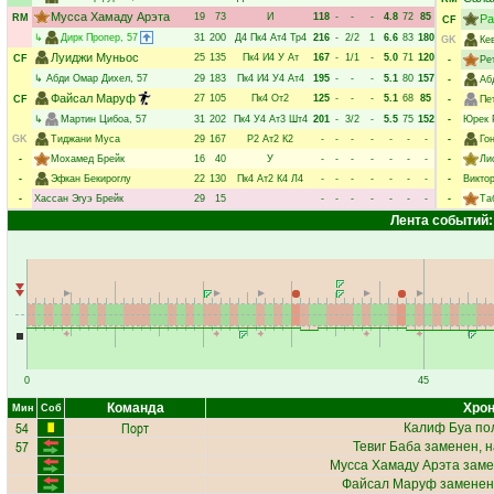
Мусса Хамаду Арэта
19
73
И
118
-
-
-
4.8
72
85
RM
Ра
CF
↳
Дирк Пропер
, 57
31
200
Д4
Пк4
Ат4
Тр4
216
-
2/2
1
6.6
83
180
GK
Ке
Луиджи Муньос
25
135
Пк4
И4
У
Ат
167
-
1/1
-
5.0
71
120
CF
-
Ре
↳
Абди Омар Дихел
, 57
29
183
Пк4
И4
У4
Ат4
195
-
-
-
5.1
80
157
-
Аб
Файсал Маруф
27
105
Пк4
От2
125
-
-
-
5.1
68
85
CF
-
Пе
↳
Мартин Цибоа
, 57
31
202
Пк4
У4
Ат3
Шт4
201
-
3/2
-
5.5
75
152
-
Юрек 
GK
Тиджани Муса
29
167
Р2
Ат2
К2
-
-
-
-
-
-
-
-
Го
-
Мохамед Брейк
16
40
У
-
-
-
-
-
-
-
-
Ли
-
Эфкан Бекироглу
22
130
Пк4
Ат2
К4
Л4
-
-
-
-
-
-
-
-
Викто
-
Хассан Эгуэ Брейк
29
15
-
-
-
-
-
-
-
-
Та
Лента событий:
0
45
Команда
Хрон
Мин
Соб
54
Порт
Калиф Буа
пол
57
Тевиг Баба
заменен, н
Мусса Хамаду Арэта
заме
Файсал Маруф
заменен