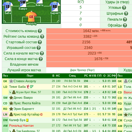
Удары (в створ)
SW
9(7)
Кейта
LD
RD
Угловые
5
Вавро
Баба
Барнетт
Штрафные
7
GK
Пенальти
0
Ахорлу
Офсайды
0
Стоимость команд
1642 млн.
+498 млн.
Рейтинг силы команд
3382
+225
Стартовый состав
2156
48
Игравший состав
2340
Сила в начале матча
2023
+456
Сила в конце матча
1676
+708
Владение мячом
Лучший игрок матча
Худш
Дирк Пропер
(Порт)
Поз
Порт
В
НC
Спец
РC
Ф
У/В
Г/П
О
ЗС
РФ
Поз
Стивен Ахорлу
Се
29
190
Р4
В4
П4
Л4
194
-
-
-
5.3
85
165
GK
GK
Тевиг Баба
Тэла
27
154
Пк4
Ат3
От4
К4
181
-
-
-
4.9
81
147
LD
LD
Вахы
↳
Ксуан Кует Маи
, 57
31
190
Пк4
Ат3
П4
Уг4
178
2
-
-
4.9
82
148
CD
Денис Вавро
28
181
Д4
Пк4
И4
Ат4
233
-
-
-
5.2
70
162
Нг Ж
SW
CD
Луис Янота Кейта
26
159
Км4
Д4
Пк4
Ат4
234
-
-
-
5.3
68
158
Худа
CD
RD
Эрин Барнетт
32
191
Д2
Пк4
И4
Ат3
214
1
2/1
-
5.1
66
140
Эрл 
RD
LM
Кристоф Кутайар
29
178
Пк4
Ат3
Тр2
Ка4
173
-
-
0/1
5.7
56
93
Ри
LM
DM
Калиф Буа
30
172
Пк4
Ат4
Тр4
Л4
197
1
-
-
5.0
61
118
Сухр
DM
CM
Рональд Нантан
27
172
Пк4
И4
У4
Тр2
187
-
-
-
4.8
70
132
Руст
AM
AM
↳
Том Барфурош
, 57
30
195
Д4
Пк4
Ат3
Л4
241
-
1/1
1
6.4
84
203
Сала
RM