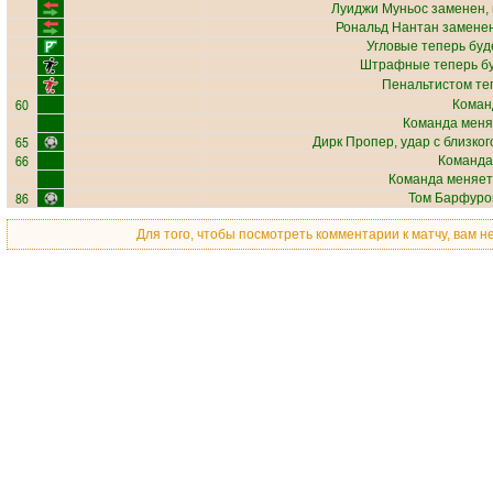
Луиджи Муньос
заменен, 
Рональд Нантан
заменен
Угловые теперь бу
Штрафные теперь б
Пенальтистом те
60
Коман
Команда меня
65
Дирк Пропер
, удар с близко
66
Команда
Команда меняет
86
Том Барфур
Для того, чтобы посмотреть комментарии к матчу, вам 