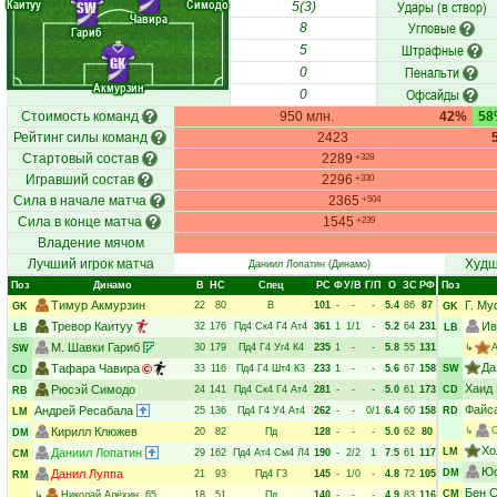
Каитуу
Симодо
Удары (в створ)
SW
5(3)
Чавира
Угловые
8
Гариб
Штрафные
5
GK
Пенальти
0
Акмурзин
Офсайды
0
Стоимость команд
950 млн.
42%
58
Рейтинг силы команд
2423
Стартовый состав
2289
+328
Игравший состав
2296
+330
Сила в начале матча
2365
+504
Сила в конце матча
1545
+239
Владение мячом
Лучший игрок матча
Худш
Даниил Лопатин
(Динамо)
Поз
Динамо
В
НC
Спец
РC
Ф
У/В
Г/П
О
ЗС
РФ
Поз
Тимур Акмурзин
Г. Му
22
80
В
101
-
-
-
5.4
86
87
GK
GK
Тревор Каитуу
Ив
32
176
Пд4
Ск4
Г4
Ат4
361
1
1/1
-
5.2
64
231
LB
LB
М. Шавки Гариб
30
179
Пд4
Г4
Уг4
К4
235
1
-
-
5.8
55
131
↳
А
SW
Да
Тафара Чавира
33
116
Пд4
Г4
Шт4
К3
233
1
-
-
5.6
67
158
SW
CD
Хаид
Рюсэй Симодо
24
141
Пд4
Ск4
Г4
Ат4
281
-
-
-
5.0
61
173
CD
RB
Файс
Андрей Ресабала
25
136
Пд4
Г4
У4
Ат4
262
-
-
0/1
6.4
60
158
RD
LM
Кирилл Клюжев
↳
С
20
82
Пд
128
-
-
-
5.0
62
80
DM
Хо
Даниил Лопатин
LM
29
162
Пд4
Ат4
См4
Л4
190
-
2/2
1
7.5
61
117
CM
Юс
Данил Луппа
DM
21
93
Пд4
Г3
145
-
1/0
-
4.8
72
105
RM
Бен 
CM
↳
Николай Алёхин
, 65
18
51
Пд
140
-
-
-
4.9
83
116