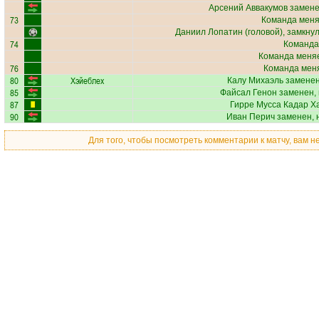
Арсений Аввакумов
замене
73
Команда меняе
Даниил Лопатин
(головой), замкнул
74
Команда
Команда меняе
76
Команда меня
80
Хэйеблех
Калу Михаэль
заменен
85
Файсал Генон
заменен, 
87
Гирре Мусса Кадар Х
90
Иван Перич
заменен, 
Для того, чтобы посмотреть комментарии к матчу, вам 