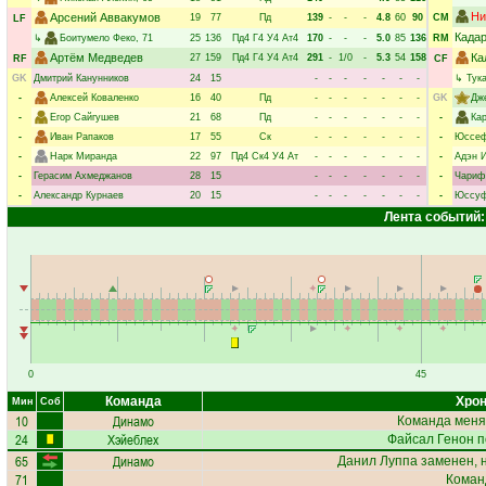
Ни
Арсений Аввакумов
19
77
Пд
139
-
-
-
4.8
60
90
CM
LF
Када
↳
Боитумело Феко
, 71
25
136
Пд4
Г4
У4
Ат4
170
-
-
-
5.0
85
136
RM
Артём Медведев
Ка
27
159
Пд4
Г4
У4
Ат4
291
-
1/0
-
5.3
54
158
RF
CF
GK
Дмитрий Канунников
24
15
-
-
-
-
-
-
-
↳
Тук
-
Алексей Коваленко
16
40
Пд
-
-
-
-
-
-
-
GK
Дж
-
Егор Сайгушев
21
68
Пд
-
-
-
-
-
-
-
-
Ка
-
Иван Рапаков
17
55
Ск
-
-
-
-
-
-
-
-
Юссеф
-
Нарк Миранда
22
97
Пд4
Ск4
У4
Ат
-
-
-
-
-
-
-
-
Адэн 
-
Герасим Ахмеджанов
28
15
-
-
-
-
-
-
-
-
Чариф
-
Александр Курнаев
20
15
-
-
-
-
-
-
-
-
Юссуф
Лента событий:
0
45
Команда
Хрон
Мин
Соб
10
Динамо
Команда меня
24
Хэйеблех
Файсал Генон
п
65
Динамо
Данил Луппа
заменен, 
71
Коман