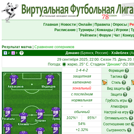
Главная
|
Новости
|
Онлайн
|
Правила
|
Опросы
|
Ре
Расписание
|
Турниры
|
Команды
|
Игроки
|
Т
Рейтинги
|
Форум
|
Чат
|
Конку
Результат матча
|
Сравнение соперников
Динамо
(Брянск, Россия)
-
Хэйеблех
(А
2
0
29 сентября 2025, 22:00. Сезон 75. День 20.
Погода:
жарко, 25° C. Стадион "
Динамо
" (52 0
Формация
1-4-4-2
Тактика
защитная
LF
RF
Стиль
катеначчо
Аввакумов
Медведев
Вид защиты
зональный
Защита
с последним
Грубость игры
нормальная
Атмосфера
-
Настрой на игру
LM
RM
обычный
CM
DM
Оптимальность
102%
95%
1
2
Ресабала
Луппа
Лопатин
Соотношение сил
Клюжев
54%
LB
RB
Сыгранность
+1.32%
CD