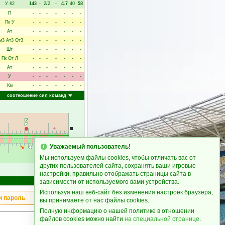
У
К2
143
-
2/2
-
4.7
40
58
П
-
-
-
-
-
-
-
Пк
У
-
-
-
-
-
-
-
Ат
-
-
-
-
-
-
-
м3
Ат3
От3
-
-
-
-
-
-
-
Шт
-
-
-
-
-
-
-
Пк
От
Л
-
-
-
-
-
-
-
Ат
-
-
-
-
-
-
-
У
-
-
-
-
-
-
-
Км
-
-
-
-
-
-
-
соотношение сил команд
Уважаемый пользователь!
Мы используем файлы cookies, чтобы отличать вас от
других пользователей сайта, сохранять ваши игровые
90
настройки, правильно отображать страницы сайта в
зависимости от используемого вами устройства.
Счёт
Используя наш веб-сайт без изменения настроек браузера,
и пароль
.
вы принимаете от нас файлы cookies.
Полную информацию о нашей политике в отношении
файлов cookies можно найти
на специальной странице
.