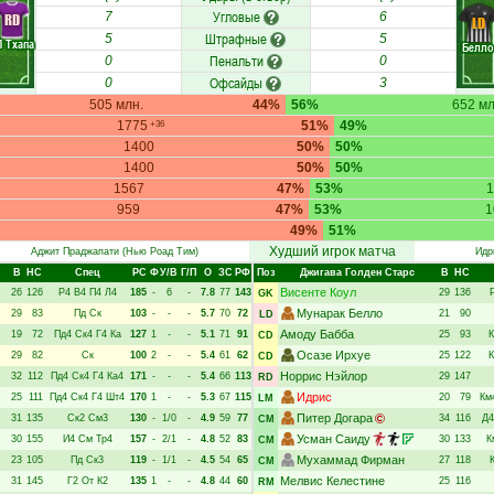
Угловые
7
6
RD
LD
Штрафные
5
5
Л Тхапа
Белло
Пенальти
0
0
Офсайды
0
3
505 млн.
44%
56%
652 мл
1775
51%
49%
+36
1400
50%
50%
1400
50%
50%
1567
47%
53%
1
959
47%
53%
1
49%
51%
Худший игрок матча
Аджит Праджапати
(Нью Роад Тим)
Идр
В
НC
Спец
РC
Ф
У/В
Г/П
О
ЗС
РФ
Поз
Джигава Голден Старс
В
НC
Висенте Коул
26
126
Р4
В4
П4
Л4
185
-
6
-
7.8
77
143
29
136
GK
Мунарак Белло
29
83
Пд
Ск
103
-
-
-
5.7
70
72
21
90
LD
Амоду Бабба
19
72
Пд4
Ск4
Г4
Ка
127
1
-
-
5.1
71
91
25
93
CD
Осазе Ирхуе
29
82
Ск
100
2
-
-
5.4
61
62
25
122
К
CD
Норрис Нэйлор
32
112
Пд4
Ск4
Г4
Ка4
171
-
-
-
5.4
66
113
29
147
RD
Идрис
25
111
Пд4
Ск4
Г4
Шт4
170
1
-
-
5.3
67
115
20
79
Км
LM
Питер Догара
31
135
Ск2
См3
130
-
1/0
-
4.9
59
77
34
116
Д4
CM
Усман Саиду
30
155
И4
См
Тр4
157
-
2/1
-
4.8
52
83
30
133
К
CM
Мухаммад Фирман
23
105
Пд
Ск3
119
-
1/1
-
4.5
54
65
27
118
CM
Мелвис Келестине
31
145
Г2
От
К2
135
1
-
-
4.8
44
60
25
116
RM