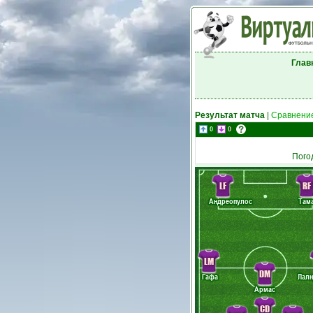
Глав
Результат матча
|
Сравнение
0
0
Пого
LF
RF
Андреопулос
Там
LM
DM
Гафа
Лалн
Армас
CD