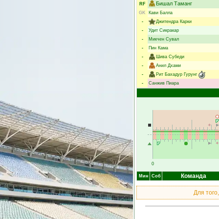
Бишал Таманг
RF
GK
Кави Балла
-
Джитендра Карки
-
Удит Сикракар
-
Микчен Сувал
-
Пин Кама
-
Шива Субеди
-
Анил Дхами
-
Рит Бахадур Гурунг
-
Санжив Пиара
0
Команда
Мин
Соб
Для того