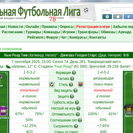
логин
ная
|
Новости
|
Онлайн
|
Правила
|
Опросы
|
Регистрация в игре
|
Забыли па
Расписание
|
Турниры
|
Команды
|
Игроки
|
Трансферы
|
Обмены
|
Аренда
Рейтинги
|
Форум
|
Чат
|
Конкурсы
|
Контакты
 соперников
Нью Роад Тим
(Катманду, Непал)
Джигава Голден Старс
(Дуце, Нигерия)
*
-
0:0
7 сентября 2025, 15:00. Сезон 74. День 281. Товарищеский матч.
да:
облачно, 12° C. Стадион "
Нью Роад
" (61 000). Зрителей: 39 239. Билет:
Формация
1-5-3-2
1-4-5-1
Тактика
нормальная
атакующая
Стиль
нормальный
тики-така
анг
Вид защиты
зональный
зональный
Защита
в линию
в линию
Грубость игры
нормальная
нормальная
Настрой на игру
обычный
обычный
LM
RM
Оптимальность
97%
79%
100%
81%
1
2
1
2
Идрис
унзама
Соотношение сил
50%
50%
Сыгранность
+11.25%
+7.95%
Удары (в створ)
4(2)
9(6)