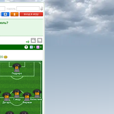
пароль
вход в игру
роль?
+0
0
0
 20
CF
Педреро
CM
RM
CM
CM
Саиду
Келестине
Догара
Фирман