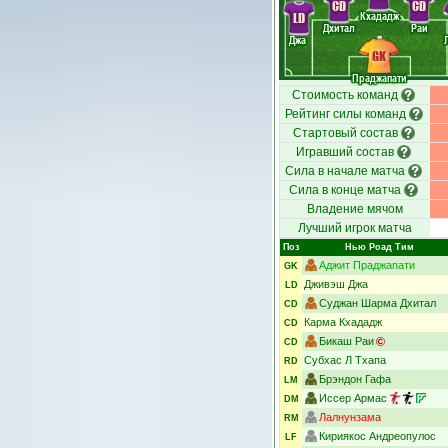
CD
CD
Кхададж
LD
Дхитал
Раи
Джа
GK
Праджапати
Стоимость команд
Рейтинг силы команд
Стартовый состав
Игравший состав
Сила в начале матча
Сила в конце матча
Владение мячом
Лучший игрок матча
Поз
Нью Роад Тим
Аджит Праджапати
GK
Дживэш Джа
LD
Суджан Шарма Дхитал
CD
Карма Кхададж
CD
Бикаш Раи
CD
Субхас Л Тхапа
RD
Брэндон Гафа
LM
Иссер Армас
DM
Лалнунзама
RM
Кириякос Андреопулос
LF