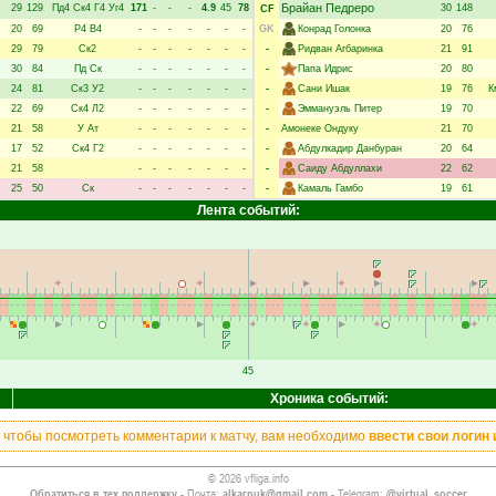
Брайан Педреро
29
129
Пд4
Ск4
Г4
Уг4
171
-
-
-
4.9
45
78
30
148
CF
20
69
Р4
В4
-
-
-
-
-
-
-
GK
Конрад Голонка
20
76
29
79
Ск2
-
-
-
-
-
-
-
-
Ридван Агбаринка
21
91
30
84
Пд
Ск
-
-
-
-
-
-
-
-
Папа Идрис
20
80
24
81
Ск3
У2
-
-
-
-
-
-
-
-
Сани Ишак
19
76
К
22
69
Ск4
Л2
-
-
-
-
-
-
-
-
Эммануэль Питер
19
70
21
58
У
Ат
-
-
-
-
-
-
-
-
Амонеке Ондуку
21
70
17
52
Ск4
Г2
-
-
-
-
-
-
-
-
Абдулкадир Данбуран
20
64
21
58
-
-
-
-
-
-
-
-
Саиду Абдуллахи
22
62
25
50
Ск
-
-
-
-
-
-
-
-
Камаль Гамбо
19
61
Лента событий:
45
Хроника событий:
, чтобы посмотреть комментарии к матчу, вам необходимо
ввести свои логин 
© 2026 vfliga.info
Обратиться в тех.поддержку
- Почта:
alkarpuk@gmail.com
- Telegram:
@virtual_soccer