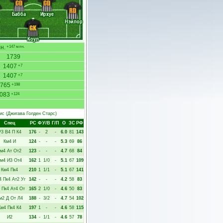
CD
CD
RD
Бабба
Ирхуе
Нэйлор
GK
Коул
н.
+147 млн.
1739
1407
+7
1407
+7
765
+198
083
+124
ис
(Джигава Голден Старс)
Спец
РC
Ф
У/В
Г/П
О
ЗС
РФ
Р3
В4
П
К4
176
-
2
-
6.0
81
143
Км4
И
124
-
-
-
5.3
69
86
Км4
Ат
От2
123
-
-
-
4.7
68
84
м4
И3
От4
162
1
1/0
-
5.1
67
109
Км4
Пк4
210
1
1/1
-
5.1
67
141
4
Пк4
Ат2
Уг
142
-
-
-
4.2
58
83
Пк4
Ат4
От
165
2
1/0
-
4.6
50
83
м2
Д
От
Л4
188
-
3/2
-
4.7
54
102
Км4
Пк4
К4
197
1
-
-
4.6
58
115
И2
134
-
1/1
-
4.6
57
78