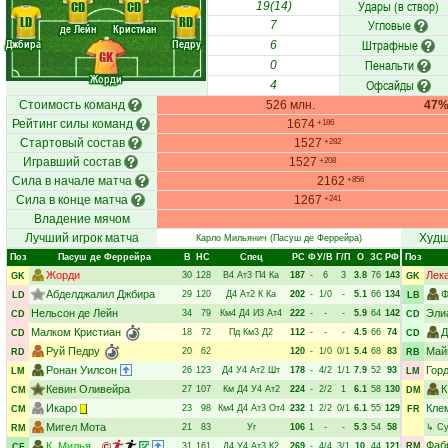
Удары (в створ)
CD
CD
19(14)
LD
RD
Угловые
7
де Лейн
Кристиан
Джбира
Педру
Штрафные
6
GK
Пенальти
0
Жорди
Офсайды
4
Стоимость команд
526 млн.
47
Рейтинг силы команд
1674
+186
Стартовый состав
1527
+282
Игравший состав
1527
+208
Сила в начале матча
2162
+856
Сила в конце матча
1267
+241
Владение мячом
Лучший игрок матча
Худш
Карло Мильянич
(Пасуш де Феррейра)
Поз
Пасуш де Феррейра
В
НC
Спец
РC
Ф
У/В
Г/П
О
ЗС
РФ
Поз
Жорди
Лек
30
128
В4
Ат3
П4
Ка
187
-
6
3
3.8
76
143
GK
GK
Абделджалил Джбира
Ф
29
120
Д4
Ат2
К
Ка
202
-
1/0
-
5.1
66
134
LD
LB
Нельсон де Лейн
Эли
34
79
Км4
Д4
И3
Ат4
222
-
-
-
5.9
64
142
CD
CD
Малком Кристиан
Д
18
72
Пд
Км3
Д2
112
-
-
-
4.5
66
74
CD
CD
Руй Педру
Май
20
62
120
-
1/0
0/1
5.4
68
83
RD
RB
Ронан Уилсон
Гор
26
123
Д4
У4
Ат2
Шт
178
-
4/2
1/1
7.9
52
93
LM
LM
Кевин Оливейра
К
27
107
Км
Д4
У4
Ат2
224
-
2/2
1
6.1
58
130
CM
DM
Икаро
Кле
23
98
Км4
Д4
Ат3
От4
232
1
2/2
0/1
6.1
55
129
CM
FR
Мигел Мота
21
83
Уг
106
1
-
-
5.3
54
58
↳
Су
RM
Фаб
К. Милья...
31
161
Д4
У4
Ат3
К2
269
-
4/4
3/1
10
44
121
RM
CF