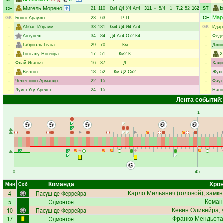
Б
Мигель Морено
21
110
Км4
Д4
У4
Ат4
311
-
5/4
1
7.2
52
162
ST
CF
Мар
GK
Бонго Араужо
23
63
Р
П
-
-
-
-
-
-
-
CF
-
Аббас Ибраим
33
131
Км4
Д4
И4
Ат4
-
-
-
-
-
-
-
GK
Идар
-
Антунеш
34
84
Д4
Ат4
От2
К4
-
-
-
-
-
-
-
-
Феде
-
Габриэль Геага
29
70
Км
-
-
-
-
-
-
-
-
Джин
-
Гонсалу Ногейра
17
51
Км2
К
-
-
-
-
-
-
-
-
Х
-
Флай Итанья
16
37
Д
-
-
-
-
-
-
-
-
Хади
-
Велтон
18
52
Км
Д2
Ск2
-
-
-
-
-
-
-
-
Жуль
-
Челестино Армандо
22
15
-
-
-
-
-
-
-
-
Фаус
-
Луиш Угу Ареяш
24
15
-
-
-
-
-
-
-
-
Нано
Лента событий:
+1
0
45
Команда
Хрон
Мин
Соб
4
Пасуш де Феррейра
Карло Мильянич
(головой), замкн
5
Эдмонтон
Коман
10
Пасуш де Феррейра
Кевин Оливейра
,
17
Эдмонтон
Франко Мендьета