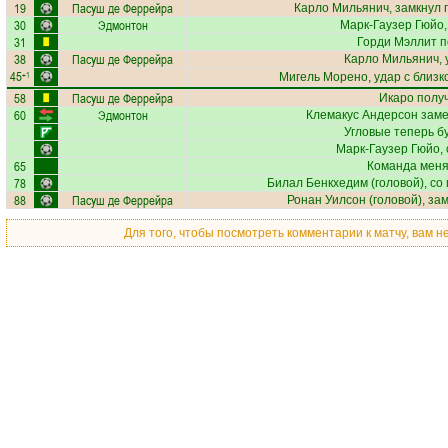
19
Пасуш де Феррейра
Карло Мильянич
, замкнул 
30
Эдмонтон
Марк-Гаузер Гюйо
31
Горди Мэллит
п
38
Пасуш де Феррейра
Карло Мильянич
,
45
+1
Мигель Морено
, удар с близ
58
Пасуш де Феррейра
Икаро
получ
60
Эдмонтон
Клемакус Андерсон
заме
Угловые теперь б
Марк-Гаузер Гюйо
,
65
Команда меняе
78
Билал Бенкхедим
(головой), со
88
Пасуш де Феррейра
Ронан Уилсон
(головой), за
Для того, чтобы посмотреть комментарии к матчу, вам 