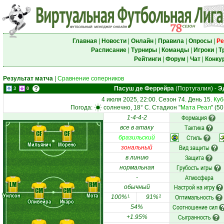
Главная
|
Новости
|
Онлайн
|
Правила
|
Опросы
|
Ре
Расписание
|
Турниры
|
Команды
|
Игроки
|
Т
Рейтинги
|
Форум
|
Чат
|
Конку
Результат матча
|
Сравнение соперников
Пасуш де Феррейра
(Португалия)
-
Э
3
0
4 июля 2025, 22:00. Сезон 74. День 15.
Куб
Погода:
солнечно, 18° C. Стадион "
Мата Реал
" (5
Формация
1-4-4-2
Тактика
все в атаку
CF
CF
Стиль
бразильский
Мильянич
Морено
Вид защиты
зональный
Защита
в линию
Грубость игры
нормальная
Атмосфера
-
LM
RM
Настрой на игру
обычный
CM
CM
Уилсон
Мота
Оптимальность
100%
91%
1
2
Оливейра
Икаро
Соотношение сил
54%
Сыгранность
+1.95%