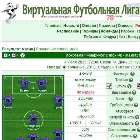
Главная
|
Новости
|
Онлайн
|
Правила
|
Опросы
|
Ре
Расписание
|
Турниры
|
Команды
|
Игроки
|
Т
Рейтинги
|
Форум
|
Чат
|
Конку
Результат матча
|
Сравнение соперников
Йокогама Ф-Маринос
(Япония)
-
Мангас
4
0
4 июля 2025, 22:00. Сезон 74. День 15.
Ку
Погода:
солнечно, 23° C. Стадион "
Ниссан
" (50 
Формация
1-5-3-2
Тактика
все в атаку
CF
CF
Стиль
бей-беги
Куаме
Йович
Вид защиты
по игроку
Защита
в линию
LW
RW
Грубость игры
грубая
Амано
Кумар
Атмосфера
+5%
Настрой на игру
обычный
CM
Оптимальность
100%
80%
1
2
Ниидзэки
Соотношение сил
51%
RB
Сыгранность
+0.20%
CD