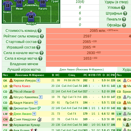
Грант
Удары (в створ)
CD
CD
10(4)
Камияма
LD
Угловые
8
Имаи
Нагато
Коикэ
Штрафные
6
GK
Пенальти
0
Иикура
Офсайды
0
Стоимость команд
2085 млн.
+1073 млн.
Рейтинг силы команд
2597
Стартовый состав
2065
+133
Игравший состав
2065
+88
Сила в начале матча
2830
+622
Сила в конце матча
1653
+153
Владение мячом
Лучший игрок матча
Худш
Дзюн Амано
(Йокогама Ф-Маринос)
Поз
Йокогама Ф-Маринос
В
НC
Спец
РC
Ф
У/В
Г/П
О
ЗС
РФ
Поз
Хироки Иикура
Се
21
99
Р4
В4
И4
П4
282
-
1
-
5.9
84
228
GK
GK
Рюта Коикэ
Мю
20
134
Ск4
Ат4
См4
Л4
245
1
-
-
5.0
61
143
LD
LB
Рёсэй Имаи
Бриа
22
144
Ск4
Ат4
См4
Ка4
317
-
-
-
5.2
69
208
CD
CD
Кёсукэ Камияма
Ру
19
78
Пд2
Ск4
Г4
Уг4
221
-
-
-
5.3
69
147
CD
CD
Кацуя Нагато
Ма
20
61
Пд
Ск4
Г4
194
-
-
-
5.5
71
132
CD
CD
Джонатан Грант
Хо
22
149
Ск4
Ат4
См4
Уг4
246
1
1/1
1
6.2
60
142
RB
RB
Дзюн Амано
Ли
21
73
Ск4
Г4
179
-
1/1
1
6.6
52
88
LW
LW
Сэия Ниидзэки
Дж
22
78
Ск4
Г4
Ат
169
-
-
-
5.3
56
89
CM
FR
Анумантан Кумар
20
138
Ск4
Ат4
См4
Л4
343
-
1/0
0/1
5.6
57
186
↳
RW
Фа
Анж Куаме
21
148
Ск4
Ат4
См4
Шт4
363
-
5/1
0/1
5.8
45
158
RW
CF