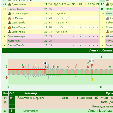
Дж
Лука Йович
24
110
Пд3
Ск4
Г4
У4
271
-
2/1
-
5.8
50
132
LF
CF
Нарц
GK
Сатоши Тогава
27
15
-
-
-
-
-
-
-
RF
-
Рёта Накамура
24
78
Д
Ск4
Г4
-
-
-
-
-
-
-
GK
Хоэль
-
Рё Мияити
16
40
Ск
-
-
-
-
-
-
-
-
Ко
-
Дзин Томийэ
20
64
Пд
Ск4
Г4
-
-
-
-
-
-
-
-
Хайхо
-
Кэнта Иноуэ
19
60
Ск
-
-
-
-
-
-
-
-
Стиви
-
Даичи Мива
21
74
Ск4
Г4
Ат
-
-
-
-
-
-
-
-
Ми
-
Энри Хошихара
25
15
-
-
-
-
-
-
-
-
Ибраг
-
Хаято Араки
21
15
-
-
-
-
-
-
-
-
Рогу 
-
Сатоси Танабэ
25
15
-
-
-
-
-
-
-
-
Энрю 
Лента событий:
+1
0
45
Команда
Хрон
Мин
Соб
19
Йокогама Ф-Маринос
Джонатан Грант
(головой), удар с 
20
Команда
Команда меня
42
Мангаспорт
Липенг Макинда