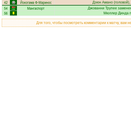
42
Йокогама Ф-Маринос
Дзюн Амано
(головой),
54
Мангаспорт
Джованни Трупее
заменен
56
Мюллер Динда
п
Для того, чтобы посмотреть комментарии к матчу, вам 