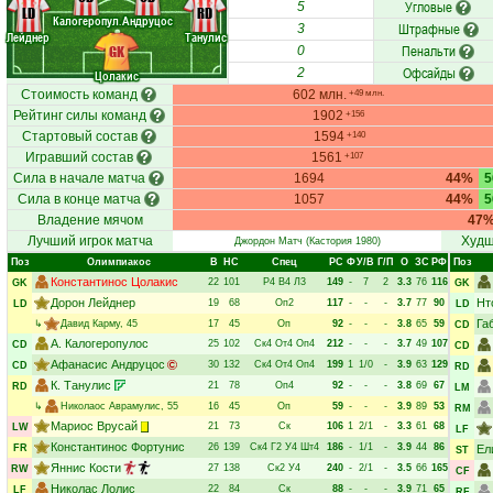
Угловые
5
LD
RD
Калогеропул.
Андруцос
Штрафные
3
Лейднер
Танулис
Пенальти
GK
0
Офсайды
2
Цолакис
Стоимость команд
602 млн.
+49 млн.
Рейтинг силы команд
1902
+156
Стартовый состав
1594
+140
Игравший состав
1561
+107
Сила в начале матча
1694
44%
Сила в конце матча
1057
44%
Владение мячом
47
Лучший игрок матча
Худш
Джордон Матч
(Кастория 1980)
Поз
Олимпиакос
В
НC
Спец
РC
Ф
У/В
Г/П
О
ЗС
РФ
Поз
Константинос Цолакис
22
101
Р4
В4
Л3
149
-
7
2
3.3
76
116
GK
GK
Дорон Лейднер
Нт
19
68
Оп2
117
-
-
-
3.7
77
90
LD
LD
Га
↳
Давид Карму
, 45
17
45
Оп
92
-
-
-
3.8
65
59
CD
А. Калогеропулос
25
102
Ск4
От4
Оп4
212
-
-
-
3.7
49
107
CD
CD
Афанасис Андруцос
30
132
Ск4
От4
Оп4
199
1
1/0
-
3.9
63
129
CD
RD
К. Танулис
21
78
Оп4
92
-
-
-
3.8
69
67
RD
LM
↳
Николаос Аврамулис
, 55
16
45
Оп
59
-
-
-
3.9
89
53
RM
Мариос Врусай
21
73
Ск
106
1
2/1
-
3.3
61
68
LW
LF
Константинос Фортунис
26
139
Ск4
Г2
У4
Шт4
186
-
1/1
-
3.9
44
86
FR
Ел
ST
Яннис Кости
27
138
Ск2
У4
240
-
2/1
-
3.5
66
165
RW
CF
Николас Лолис
22
84
Ск
88
-
-
-
3.9
71
65
LF
RF