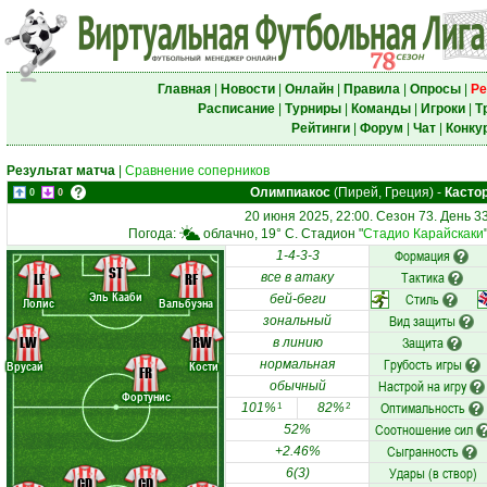
Главная
|
Новости
|
Онлайн
|
Правила
|
Опросы
|
Ре
Расписание
|
Турниры
|
Команды
|
Игроки
|
Т
Рейтинги
|
Форум
|
Чат
|
Конку
Результат матча
|
Сравнение соперников
Олимпиакос
(Пирей, Греция)
-
Касто
0
0
20 июня 2025, 22:00. Сезон 73. День 
Погода:
облачно, 19° C. Стадион "
Стадио Карайскаки
Формация
1-4-3-3
ST
Тактика
LF
RF
все в атаку
Эль Кааби
Стиль
бей-беги
Лолис
Вальбуэна
Вид защиты
зональный
LW
RW
Защита
в линию
Грубость игры
нормальная
Врусай
Кости
FR
Настрой на игру
обычный
Фортунис
Оптимальность
101%
82%
1
2
Соотношение сил
52%
Сыгранность
+2.46%
Удары (в створ)
6(3)
CD
CD