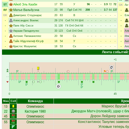
Айюб Эль Кааби
17
55
У
96
-
-
-
3.9
72
72
ST
GK
Ли 
Матье Вальбуэна
23
98
Пд4
Ск4
У4
208
-
-
-
3.7
64
137
RF
-
GK
Димитриос Стоурнарас
20
63
В
-
-
-
-
-
-
-
-
Ели
-
Александрос Воилис
29
174
Ск4
Г4
У4
Шт4
-
-
-
-
-
-
-
-
-
Папе Абу Сиссе
31
130
Г4
От4
Оп4
К4
-
-
-
-
-
-
-
-
-
Авраам Пападопулос
33
123
Ск4
От4
Оп4
-
-
-
-
-
-
-
-
Але
-
Антонис Папаканеллос
20
58
Ск
-
-
-
-
-
-
-
-
Или
-
Тайе Абдуллатиф Юсуф
18
54
У
-
-
-
-
-
-
-
-
Анг
-
Кристос Мазукитис
18
53
Ск
-
-
-
-
-
-
-
-
Апо
Лента событий:
+1
0
45
Команда
Хрон
Мин
Соб
13
Олимпиакос
Мариос Врусай
п
22
Кастория 1980
Джордон Матч
(головой), удар с бл
45
Олимпиакос
Дорон Лейднер
замене
55
Олимпиакос
Константинос Танулис
заменен
Угловые теперь б