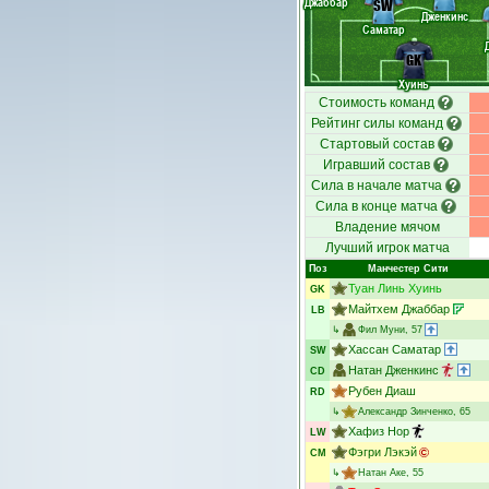
Джаббар
SW
Дженкинс
Саматар
GK
Хуинь
Стоимость команд
Рейтинг силы команд
Стартовый состав
Игравший состав
Сила в начале матча
Сила в конце матча
Владение мячом
Лучший игрок матча
Поз
Манчестер Сити
Туан Линь Хуинь
GK
Майтхем Джаббар
LB
↳
Фил Муни
, 57
Хассан Саматар
SW
Натан Дженкинс
CD
Рубен Диаш
RD
↳
Александр Зинченко
, 65
Хафиз Нор
LW
Фэгри Лэкэй
CM
↳
Натан Аке
, 55