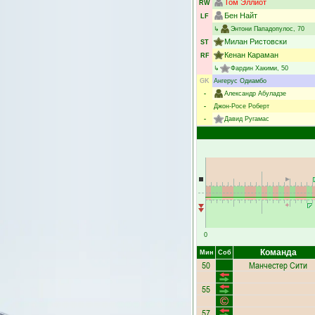
Том Эллиот
RW
Бен Найт
LF
↳
Энтони Пападопулос
, 70
Милан Ристовски
ST
Кенан Караман
RF
↳
Фардин Хакими
, 50
GK
Ангерус Одиамбо
-
Александр Абуладзе
-
Джон-Росе Роберт
-
Давид Ругамас
0
Команда
Мин
Соб
50
Манчестер Сити
55
57