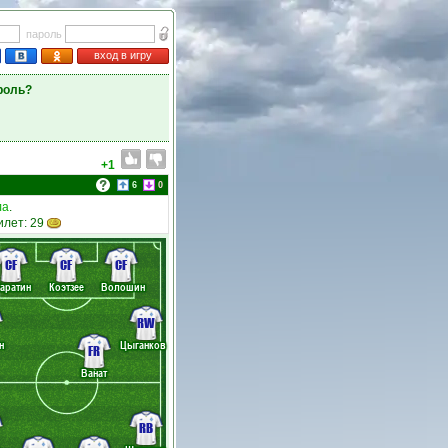
пароль
вход в игру
роль?
+1
6
0
ла
.
илет: 29
CF
CF
CF
аратин
Коэтзее
Волошин
RW
н
Цыганков
FR
Ванат
RB