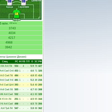
Шепелев
CD
CD
Бурда
Скрипник
GK
Бущан
5 млн.
+62 млн.
3743
4034
4217
4968
3942
иктор Цыганков
(Динамо)
Спец
РC
Ф
У/В
Г/П
О
ЗС
РФ
4
В4
Ат4
П4
554
-
4
-
5.9
76
427
Ат4
См4
От4
453
1
-
-
4.6
71
326
Ат3
См4
П4
484
-
-
-
4.8
85
414
Ат4
См4
Уг4
481
1
-
-
5.2
48
234
Ат4
См4
Шт4
393
-
-
-
5.4
49
200
Ат4
См4
Л4
505
-
-
-
4.7
60
308
И4
Ат4
См4
532
-
-
-
4.1
60
328
4
У3
Ат
Л4
251
1
-
-
4.5
65
164
У4
Ат4
См4
498
-
-
-
4.5
78
394
Ат4
Тр4
Л4
547
-
-
-
3.8
66
362