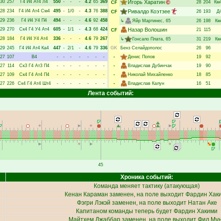
30
257
Г4
И4
Ат4
Л4
550
-
-
-
4.2
65
369
Игорь Харатин
28
204
Км
CF
28
234
Г4
И4
Ат4
См4
495
-
1/0
-
4.3
76
388
Ривалдо Коэтзее
26
193
Д
CF
29
236
Г4
И4
У4
П4
494
-
-
-
4.6
92
458
↳
Яйр Мартинес
, 65
26
198
Км
29
270
Ск4
Г4
У4
Ат4
605
-
1/1
-
4.3
68
424
Назар Волошин
21
115
CF
28
184
Г4
И4
У4
Ат4
336
-
-
-
4.6
79
267
↳
Гонсало Плата
, 65
31
219
Км
29
245
Г4
И4
Ат4
Ка4
447
-
2/1
-
4.6
79
336
GK
Бенз Селайдополос
26
96
27
107
В4
-
-
-
-
-
-
-
-
Денис Попов
19
92
27
114
Ск3
Г4
Ат3
П4
-
-
-
-
-
-
-
-
Владислав Дубинчак
19
90
27
109
Ск4
Г4
Ат4
П4
-
-
-
-
-
-
-
-
Николай Михайленко
18
85
27
226
Ск4
Г4
Ат4
Шт4
-
-
-
-
-
-
-
-
Владислав Калун
16
51
Лента событий:
45
Хроника событий:
Команда меняет тактику (атакующая)
Кенан Караман
заменен, на поле выходит
Фардин Хак
Фэгри Лэкэй
заменен, на поле выходит
Натан Аке
Капитаном команды теперь будет
Фардин Хакими
Майтхем Джаббар
заменен, на поле выходит
Фил Му