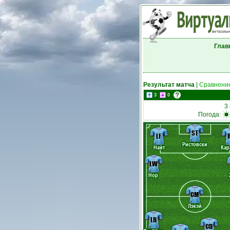
Глав
Результат матча
|
Сравнение
3
0
3
Погода:
ST
LF
Ристовски
Найт
Кар
LW
Нор
CM
Лэкэй
LB
CD