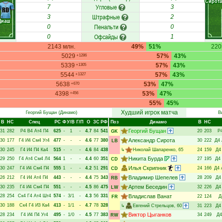
Сирота
Угловые
7
3
RD
Штрафные
3
2
Диаш
Пенальти
0
0
Офсайды
0
1
2143 млн.
49%
51%
220
5029
57%
43%
+1286
5339
57%
43%
+1305
5544
57%
43%
+1327
5638
53%
47%
+670
4398
53%
47%
+456
55%
45%
Худший игрок матча
Георгий Бущан
(Динамо)
В
В
НC
Спец
РC
Ф
У/В
Г/П
О
ЗС
РФ
Поз
Динамо
В
НC
Георгий Бущан
31
282
Р4
В4
Ат4
П4
625
-
1
-
4.7
84
541
20
203
Р
GK
Александр Сирота
30
177
Г4
И4
См4
Уг4
477
-
-
-
4.6
77
380
30
222
Д4
LB
30
245
Г4
И4
П4
Ка4
515
-
-
-
4.6
84
438
↳
Николай Шапаренко
, 65
24
159
Д4
Никита Бурда
29
250
Г4
Ат4
См4
Л4
564
1
-
-
4.4
60
351
27
195
Д4
CD
Илья Скрипник
30
247
Г4
И4
См4
П4
555
1
-
-
4.2
51
291
24
166
Д4
CD
Владимир Шепелев
26
212
Г4
И4
Ат4
П4
443
-
-
-
4.4
75
343
28
209
Д4
RB
Артем Беседин
30
235
Г4
И4
См4
П4
551
-
-
-
4.5
86
475
32
226
Д4
LW
28
254
Ск4
Г4
Ат4
Шт4
574
-
3/1
-
4.3
56
331
Владислав Ванат
22
124
Д
FR
30
188
Ск4
Г4
И3
Ка4
413
-
1/1
-
4.7
78
328
↳
Евгений Стрельцов
, 60
31
223
Д4
Виктор Цыганков
28
234
Г4
И4
П4
Уг4
495
-
1/0
-
4.5
77
383
34
249
Д4
RW