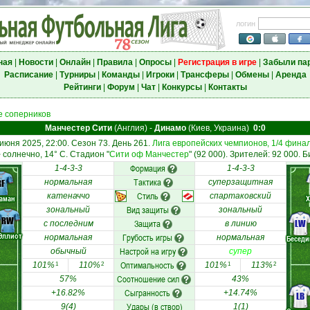
логин
ная
|
Новости
|
Онлайн
|
Правила
|
Опросы
|
Регистрация в игре
|
Забыли па
Расписание
|
Турниры
|
Команды
|
Игроки
|
Трансферы
|
Обмены
|
Аренда
Рейтинги
|
Форум
|
Чат
|
Конкурсы
|
Контакты
 соперников
Манчестер Сити
(Англия)
-
Динамо
(Киев, Украина)
0:0
 июня 2025, 22:00. Сезон 73. День 261.
Лига европейских чемпионов, 1/4 фина
солнечно, 14° C. Стадион "
Сити оф Манчестер
" (92 000). Зрителей: 92 000. Б
Формация
1-4-3-3
1-4-3-3
Тактика
RF
нормальная
суперзащитная
Стиль
катеначчо
спартаковский
аман
Х
Вид защиты
зональный
зональный
RW
Защита
LW
с последним
в линию
Эллиот
Грубость игры
нормальная
нормальная
Беседи
Настрой на игру
обычный
супер
Оптимальность
101%
110%
101%
113%
1
2
1
2
Соотношение сил
57%
43%
Сыгранность
+16.82%
+14.74%
LB
Удары (в створ)
9(4)
1(1)