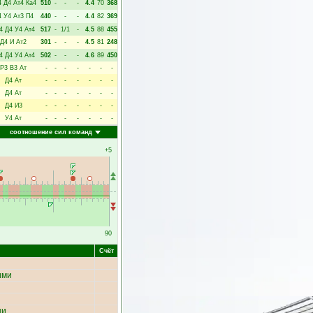
4
Д4
Ат4
Ка4
510
-
-
-
4.4
70
368
4
У4
Ат3
П4
440
-
-
-
4.4
82
369
4
Д4
У4
Ат4
517
-
1/1
-
4.5
88
455
Д4
И
Ат2
301
-
-
-
4.5
81
248
4
Д4
У4
Ат4
502
-
-
-
4.6
89
450
Р3
В3
Ат
-
-
-
-
-
-
-
Д4
Ат
-
-
-
-
-
-
-
Д4
Ат
-
-
-
-
-
-
-
Д4
И3
-
-
-
-
-
-
-
У4
Ат
-
-
-
-
-
-
-
соотношение сил команд
+5
90
Счёт
ими
ни