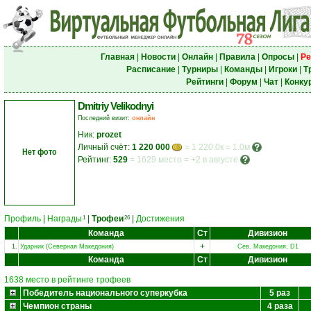
Главная
|
Новости
|
Онлайн
|
Правила
|
Опросы
|
Ре
Расписание
|
Турниры
|
Команды
|
Игроки
|
Т
Рейтинги
|
Форум
|
Чат
|
Конку
Dmitriy Velikodnyi
Последний визит:
онлайн
Ник:
prozet
Личный счёт:
1 220 000
= 1 220.0к = 1.0м
Нет фото
Рейтинг:
529
=
1629 место
=
+2 в августе
Профиль
|
Награды
|
Трофеи
|
Достижения
1
26
Команда
Ст
Дивизион
+
1.
Ударник (Северная Македония)
Сев. Македония, D1
Команда
Ст
Дивизион
1638 место в рейтинге трофеев
Победитель национального суперкубка
5 раз
Чемпион страны
4 раза