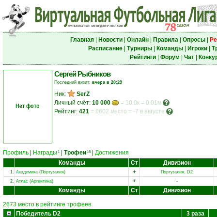
Главная
|
Новости
|
Онлайн
|
Правила
|
Опросы
|
Ре
Расписание
|
Турниры
|
Команды
|
Игроки
|
Т
Рейтинги
|
Форум
|
Чат
|
Конку
Сергей Рыбников
Последний визит:
вчера в 20:29
Ник:
SerZ
Личный счёт:
10 000
= 10.0к = 0.01м
Нет фото
Рейтинг:
421
=
8602 место
=
-7 в августе
Профиль
|
Награды
|
Трофеи
|
Достижения
1
16
Команды
Ст
Дивизион
+
1.
Академика (Португалия)
Португалия, D2
+
2.
Атлас (Аргентина)
-
Команды
Ст
Дивизион
2673 место в рейтинге трофеев
Победитель D2
3 раза