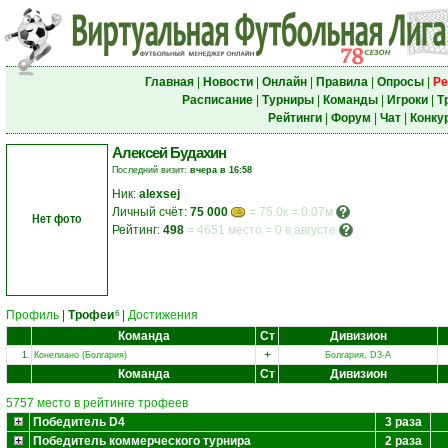
Главная
|
Новости
|
Онлайн
|
Правила
|
Опросы
|
Ре
Расписание
|
Турниры
|
Команды
|
Игроки
|
Т
Рейтинги
|
Форум
|
Чат
|
Конку
Алексей Будахин
Последний визит:
вчера в 16:58
Ник:
alexsej
Личный счёт:
75 000
= 75.0к = 0.07м
Нет фото
Рейтинг:
498
=
4651 место
=
0 в августе
Профиль
|
Трофеи
|
Достижения
6
Команда
Ст
Дивизион
+
1.
Конелиано (Болгария)
Болгария, D3-A
Команда
Ст
Дивизион
5757 место в рейтинге трофеев
Победитель D4
3 раза
Победитель коммерческого турнира
2 раза