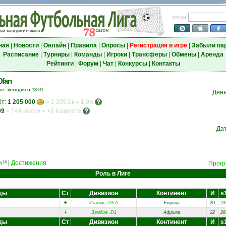
логин
ная
|
Новости
|
Онлайн
|
Правила
|
Опросы
|
Регистрация в игре
|
Забыли па
Расписание
|
Турниры
|
Команды
|
Игроки
|
Трансферы
|
Обмены
|
Аренда
Рейтинги
|
Форум
|
Чат
|
Конкурсы
|
Контакты
0fan
зит:
сегодня в 13:01
День
ёт:
1 205 000
= 1 205.0к = 1.0м
99
=
744 место
=
+6 в августе
Да
и
|
Достижения
14
Прогр
Роль в Лиге
ды
Ст
Дивизион
Континент
И
s
+
Италия, D3-A
Европа
20
23
+
Замбия, D1
Африка
22
29
ды
Ст
Дивизион
Континент
И
s