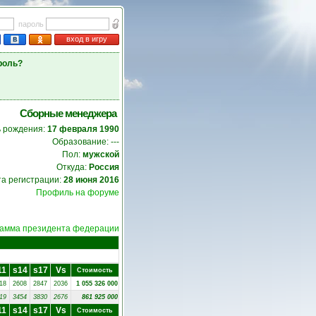
пароль
вход в игру
роль?
Сборные менеджера
 рождения:
17 февраля 1990
Образование: ---
Пол:
мужской
Откуда:
Россия
та регистрации:
28 июня 2016
Профиль на форуме
амма президента федерации
11
s14
s17
Vs
Стоимость
18
2608
2847
2036
1 055 326 000
19
3454
3830
2676
861 925 000
11
s14
s17
Vs
Стоимость