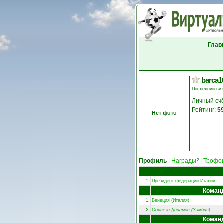
Глав
barca1
Последний ви
Личный сч
Рейтинг:
5
Нет фото
Профиль
|
Награды
|
Трофе
2
1.
Президент федерации Италии
Коман
1.
Венеция (Италия)
2.
Солвези Динамос (Замбия)
Коман