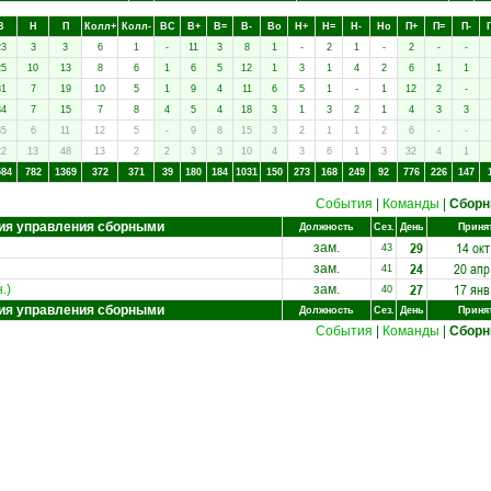
В
Н
П
Колл+
Колл-
ВC
В+
В=
В-
Вo
Н+
Н=
Н-
Нo
П+
П=
П-
23
3
3
6
1
-
11
3
8
1
-
2
1
-
2
-
-
25
10
13
8
6
1
6
5
12
1
3
1
4
2
6
1
1
31
7
19
10
5
1
9
4
11
6
5
1
-
1
12
2
-
34
7
15
7
8
4
5
4
18
3
1
3
2
1
4
3
3
35
6
11
12
5
-
9
8
15
3
2
1
1
2
6
-
-
22
13
48
13
2
2
3
3
10
4
3
6
1
3
32
4
1
584
782
1369
372
371
39
180
184
1031
150
273
168
249
92
776
226
147
События
|
Команды
|
Сбор
ия управления сборными
Должность
Сез.
День
Приня
29
14 окт
зам.
43
24
20 апр
зам.
41
27
17 янв
.)
зам.
40
ия управления сборными
Должность
Сез.
День
Приня
События
|
Команды
|
Сбор