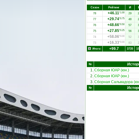
Сезон
Рейтинг
И
+46.11
*1.00
78
29
+29.74
*0.75
77
48
+48.66
*0.50
76
57
+27.85
*0.25
75
56
+58.06
*0.00
74
52
+16.33
*0.00
73
83
+99.7
Итого:
3735
1
Истор
№
1.
Сборная ЮАР (юн.)
2.
Сборная ЮАР (юн.)
3.
Сборная Сальвадора (юн
Истор
№