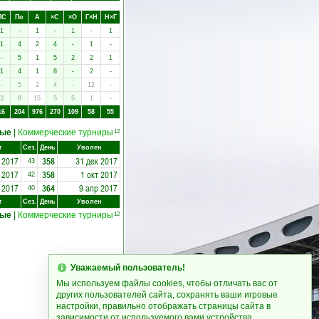
ПC
Пo
А
×C
×O
Г×Н
Н×Г
1
-
1
-
1
-
1
1
4
2
4
-
1
-
-
5
1
5
2
2
1
1
4
1
8
-
2
-
-
5
2
4
-
12
-
3
8
15
5
5
1
-
16
204
976
270
109
58
55
ные
|
Коммерческие турниры
12
т
Сез.
День
Уволен
 2017
358
31 дек 2017
43
 2017
358
1 окт 2017
42
 2017
364
9 апр 2017
40
т
Сез.
День
Уволен
ные
|
Коммерческие турниры
12
Уважаемый пользователь!
Мы используем файлы cookies, чтобы отличать вас от
других пользователей сайта, сохранять ваши игровые
настройки, правильно отображать страницы сайта в
зависимости от используемого вами устройства.