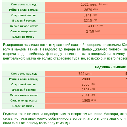
1521 млн.
+463 млн.
Стоимость команд:
3679
+699
Рейтинг силы команд:
3141
+544
Стартовый состав:
3215
+579
Игравший состав:
4112
+1453
Сила в начале матча:
2759
+732
Сила в конце матча:
Владение мячом:
Выигранная коллизия плюс отдыхающий настрой соперника позволили Юве
голу в каждом тайме. Незадолго до перерыва Данар Джаянто головой за
встречи индонезийскому форварду ассистировал вышедший на замену Д
центрального матча не только стартового тура, но, возможно, и всего перво
Реджина
-
Эмполи
755 млн.
Стоимость команд:
2800
Рейтинг силы команд:
2505
+227
Стартовый состав:
2505
+227
Игравший состав:
2841
+276
Сила в начале матча:
1865
+216
Сила в конце матча:
Владение мячом:
Реджина так и не смогла подобрать ключ к воротам Филиппо Манзари, котор
сейва, но, учитывая малую событийность встречи, этого вполне хватило, 
балл силы основному голкиперу команды.