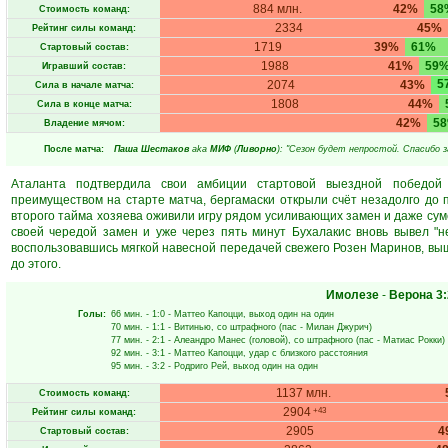
884 млн.
42%
58
Стоимость команд:
2334
45%
Рейтинг силы команд:
1719
39%
61%
Стартовый состав:
1988
41%
59
Игравший состав:
5
2074
43%
Сила в начале матча:
1808
44%
Сила в конце матча:
42%
5
Владение мячом:
После матча:
Паша Шестаков
aka
МИФ
(
Ливорно
): "Сезон будет непростой. Спасибо з
Аталанта подтвердила свои амбиции стартовой выездной победой
преимуществом на старте матча, бергамаски открыли счёт незадолго до
второго тайма хозяева оживили игру рядом усиливающих замен и даже суме
своей чередой замен и уже через пять минут Бухалакис вновь вывел "н
воспользовавшись мягкой навесной передачей свежего Розен Маринов, выш
до этого.
Имолезе
-
Верона
3:
Голы:
66 мин.
- 1:0 -
Маттео Капоцци
, выход один на один
70 мин.
- 1:1 -
Витинью
, со штрафного (пас -
Милан Джурич
)
77 мин.
- 2:1 -
Алеандро Манес
(головой), со штрафного (пас -
Матиас Рокки
)
92 мин.
- 3:1 -
Маттео Капоцци
, удар с близкого расстояния
95 мин.
- 3:2 -
Родриго Рей
, выход один на один
1137 млн.
Стоимость команд:
2904
+43
Рейтинг силы команд:
2905
4
Стартовый состав: