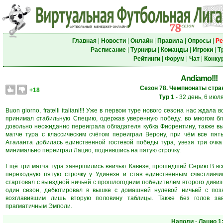
Главная
|
Новости
|
Онлайн
|
Правила
|
Опросы
|
Ре
Расписание
|
Турниры
|
Команды
|
Игроки
|
Т
Рейтинги
|
Форум
|
Чат
|
Конку
Andiamo!!!
Сезон 78. Чемпионаты стран
+18
Тур 1
- 32 день, 6 июл
Buon giorno, fratelli italiani!!! Уже в первом туре нового сезона нас жд
принимал стабильную Специю, одержав уверенную победу, во многом бл
довольно неожиданно переиграла обладателя кубка Фиорентину, также в
матче тура с классическим счётом переиграл Верону, при чём все пят
Аталанта добилась единственной гостевой победы тура, увезя три очка
минимально переиграл Лацио, поднявшись на пятую строчку.
Ещё три матча тура завершились вничью. Кавезе, прошедший Серию В все
переходную пятую строчку у Удинезе и став единственным счастливчи
стартовал с выездной ничьей с прошлогодним победителем второго дивизи
один сезон, дебютировал в вышке с домашней нулевой ничьей с по
возглавившим лишь вторую половину таблицы. Также без голов за
прагматичным Эмполи.
Наполи
-
Лацио
1