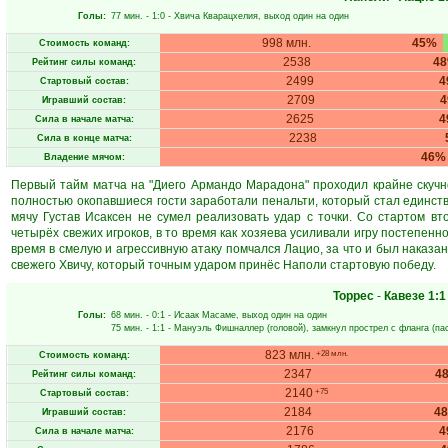
Голы:
77 мин.
- 1:0 -
Хвича Кварацхелия
, выход один на один
998 млн.
45%
Стоимость команд:
2538
4
Рейтинг силы команд:
2499
4
Стартовый состав:
2709
Игравший состав:
2625
4
Сила в начале матча:
2238
Сила в конце матча:
46%
Владение мячом:
Первый тайм матча на "Диего Армандо Марадона" проходил крайне скучно
полностью окопавшиеся гости заработали пенальти, который стал единст
мячу Густав Исаксен не сумел реализовать удар с точки. Со стартом в
четырёх свежих игроков, в то время как хозяева усиливали игру постепенн
время в смелую и агрессивную атаку помчался Лацио, за что и был наказа
свежего Хвичу, который точным ударом принёс Наполи стартовую победу.
Торрес
-
Кавезе
1:1
Голы:
68 мин.
- 0:1 -
Исаак Масаме
, выход один на один
75 мин.
- 1:1 -
Мануэль Фишналлер
(головой), замкнул прострел с фланга (па
823 млн.
+28 млн.
Стоимость команд:
2347
4
Рейтинг силы команд:
2140
+75
Стартовый состав:
2184
4
Игравший состав:
2176
4
Сила в начале матча: