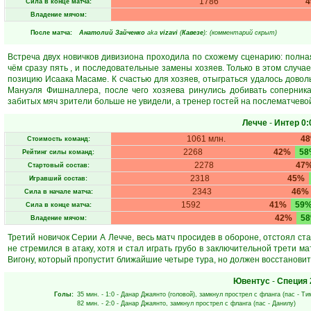
1786
Сила в конце матча:
Владение мячом:
После матча:
Анатолий Зайченко
aka
vizavi
(
Кавезе
): (комментарий скрыт)
Встреча двух новичков дивизиона проходила по схожему сценарию: полная
чём сразу пять , и последовательные замены хозяев. Только в этом случа
позицию Исаака Масаме. К счастью для хозяев, отыграться удалось довол
Мануэля Фишналлера, после чего хозяева ринулись добивать соперника
забитых мяч зрители больше не увидели, а тренер гостей на послематчевой
Лечче
-
Интер
0:
1061 млн.
4
Стоимость команд:
2268
42%
58
Рейтинг силы команд:
2278
47
Стартовый состав:
2318
45%
Игравший состав:
2343
46%
Сила в начале матча:
1592
41%
59
Сила в конце матча:
42%
5
Владение мячом:
Третий новичок Серии А Лечче, весь матч просидев в обороне, отстоял с
не стремился в атаку, хотя и стал играть грубо в заключительной трети м
Вигону, который пропустит ближайшие четыре тура, но должен восстановит
Ювентус
-
Специя
Голы:
35 мин.
- 1:0 -
Данар Джаянто
(головой), замкнул прострел с фланга (пас -
Ти
82 мин.
- 2:0 -
Данар Джаянто
, замкнул прострел с фланга (пас -
Данилу
)