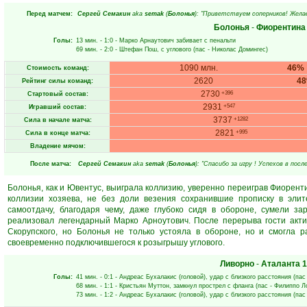
Перед матчем:
Сергей Семакин
aka
semak
(
Болонья
): "Приветствуем соперников! Желае
Болонья
-
Фиорентина
Голы:
13 мин.
- 1:0 -
Марко Арнаутович
забивает с пенальти
69 мин.
- 2:0 -
Штефан Пош
, с углового (пас -
Николас Домингес
)
1090 млн.
46%
Стоимость команд:
2620
4
Рейтинг силы команд:
2730
+396
Стартовый состав:
2931
+547
Игравший состав:
3737
+1282
Сила в начале матча:
2821
+995
Сила в конце матча:
Владение мячом:
После матча:
Сергей Семакин
aka
semak
(
Болонья
): "Спасибо за игру ! Успехов в пос
Болонья, как и Ювентус, выиграла коллизию, уверенно переиграв Фиоренти
коллизии хозяева, не без доли везения сохранившие прописку в элит
самоотдачу, благодаря чему, даже глубоко сидя в обороне, сумели за
реализовал легендарный Марко Арноутович. После перерыва гости акти
Скорупского, но Болонья не только устояла в обороне, но и смогла 
своевременно подключившегося к розыгрышу углового.
Ливорно
-
Аталанта
1
Голы:
41 мин.
- 0:1 -
Андреас Бухалакис
(головой), удар с близкого расстояния (пас
68 мин.
- 1:1 -
Кристьян Муттон
, замкнул прострел с фланга (пас -
Филиппо Л
73 мин.
- 1:2 -
Андреас Бухалакис
(головой), удар с близкого расстояния (пас