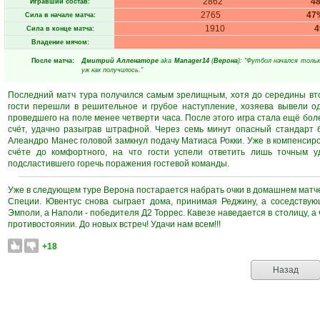
2862
4
Игравший состав:
2765
47
Сила в начале матча:
1910
Сила в конце матча:
Владение мячом:
После матча:
Дмитрий Алленаторе
aka
Manager14
(
Верона
): "Футбол начался толь
уж как получилось."
Последний матч тура получился самым зрелищным, хотя до середины вто
гости перешли в решительное и грубое наступление, хозяева вывели о
проведшего на поле менее четверти часа. После этого игра стала ещё боле
счёт, удачно разыграв штрафной. Через семь минут опасный стандарт 
Алеандро Манес головой замкнул подачу Матиаса Рокки. Уже в компенсир
счёте до комфортного, на что гости успели ответить лишь точным
подсластившего горечь поражения гостевой команды.
Уже в следующем туре Верона постарается набрать очки в домашнем матче 
Специи. Ювентус снова сыграет дома, принимая Реджину, а соседству
Эмполи, а Наполи - победителя Д2 Торрес. Кавезе наведается в столицу, 
противостоянии. До новых встреч! Удачи нам всем!!!
+18
Назад