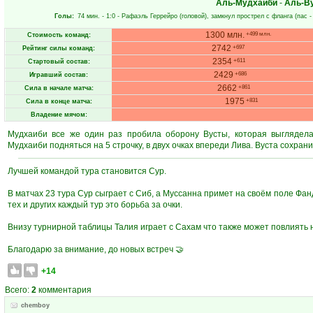
Аль-Мудхаиби
-
Аль-В
Голы:
74 мин.
- 1:0 -
Рафаэль Геррейро
(головой), замкнул прострел с фланга (пас 
1300 млн.
+499 млн.
Стоимость команд:
2742
+697
Рейтинг силы команд:
2354
+611
Стартовый состав:
2429
+686
Игравший состав:
2662
+861
Сила в начале матча:
1975
+831
Сила в конце матча:
Владение мячом:
Мудхаиби все же один раз пробила оборону Вусты, которая выглядела
Мудхаиби подняться на 5 строчку, в двух очках впереди Лива. Вуста сохран
Лучшей командой тура становится Сур.
В матчах 23 тура Сур сыграет с Сиб, а Муссанна примет на своём поле Фан
тех и других каждый тур это борьба за очки.
Внизу турнирной таблицы Талия играет с Сахам что также может повлиять 
Благодарю за внимание, до новых встреч 🤝
+14
Всего:
2
комментария
chemboy