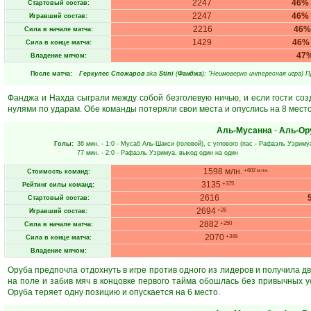
2247
46%
Стартовый состав:
2247
46%
Игравший состав:
2216
46%
Сила в начале матча:
1429
46%
Сила в конце матча:
47
Владение мячом:
После матча:
Геркулес Спожаров
aka
Stini
(
Фанджа
): "Неимоверно интересная игра) 
Фанджа и Нахда сыграли между собой безголевую ничью, и если гости соз
нулями по ударам. Обе команды потеряли свои места и опуслись на 8 мест
Аль-Мусанна
-
Аль-Ор
Голы:
36 мин.
- 1:0 -
Мусаб Аль-Шакси
(головой), с углового (пас -
Рафаэль Уэриму
77 мин.
- 2:0 -
Рафаэль Уэримуа
, выход один на один
1598 млн.
+602 млн.
Стоимость команд:
3135
+375
Рейтинг силы команд:
2616
Стартовый состав:
2694
+26
Игравший состав:
2882
+250
Сила в начале матча:
2070
+349
Сила в конце матча:
Владение мячом:
Оруба предпочла отдохнуть в игре против одного из лидеров и получила дв
на поле и забив мяч в концовке первого тайма обошлась без привычных 
Оруба теряет одну позицию и опускается на 6 место.