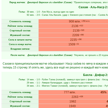
Перед матчем:
Дмитрий Березин
aka
davidber
(
Сахам
): "Приветствую соперника, это
Сахам
-
Аль-Наср
2:
Голы:
39 мин.
- 1:0 -
Али Муса
, выход один на один
92 мин.
- 2:0 -
Салах Аль-Кахали
, удар с близкого расстояния (пас -
Салем Ал
908 млн.
+256 млн.
Стоимость команд:
2136
+413
Рейтинг силы команд:
2139
+520
Стартовый состав:
2209
+496
Игравший состав:
2235
+290
Сила в начале матча:
1509
+31
Сила в конце матча:
Владение мячом:
После матча:
Дмитрий Березин
aka
davidber
(
Сахам
): "Неужели, не прошло и 22 туро
Сахам в принципиальном матче обыгрывает Наср забив по мячу в каждом из
теперь 15 строчку. И опять же, здесь все ещё не решено и каждый матч ком
Бахла
-
Дофар
2
Голы:
14 мин.
- 1:0 -
Рубен Тапиа
(головой), замкнул прострел с фланга (пас -
Алса
29 мин.
- 1:1 -
Амиран Каландадзе
, удар с близкого расстояния
34 мин.
- 2:1 -
Микчен Таманг
(головой), замкнул прострел с фланга (пас -
Ру
777 млн.
45%
Стоимость команд:
2263
+428
Рейтинг силы команд:
1982
Стартовый состав:
1949
4
Игравший состав: