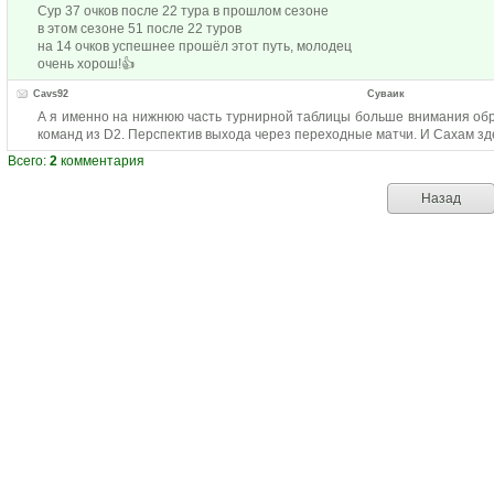
Сур 37 очков после 22 тура в прошлом сезоне
в этом сезоне 51 после 22 туров
на 14 очков успешнее прошёл этот путь, молодец
очень хорош!👍
Cavs92
Суваик
А я именно на нижнюю часть турнирной таблицы больше внимания обр
команд из D2. Перспектив выхода через переходные матчи. И Сахам зде
Всего:
2
комментария
Назад