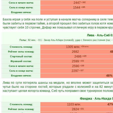
2447
+342
Сила в начале матча:
1544
+185
Сила в конце матча:
Владение мячом:
Бахла играя у себя на поле и уступая в начале матча сопернику в силе те
были забиты в первом тайме, а второй прошел без забитых голов хотя ко
чувствует себя 10 строчке, Дофар же показывал отличную игру в первом кру
Лива
-
Аль-Сиб
0
Голы:
82 мин.
- 0:1 -
Захир Аль-Агбари
(головой), удар с близкого расстояния (пас -
1305 млн.
+54 млн.
Стоимость команд:
2682
4
Рейтинг силы команд:
2486
+429
Стартовый состав:
2599
+153
Игравший состав:
2590
+169
Сила в начале матча:
2297
+107
Сила в конце матча:
46%
Владение мячом:
Лива по сути потеряла шансы на медали, но вполне может зацепиться за
чутье было на стороне гостей, которые угадали с колизией и на 82 мину
наступает целая когорта команд. Сиб чуть поправил свое турнирное положе
Фанджа
-
Аль-Нахда
1103 млн.
47
Стоимость команд:
2824
+151
Рейтинг силы команд: