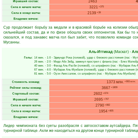
2463
Игравший состав:
3221
+375
Сила в начале матча:
2139
+39
Сила в конце матча:
Владение мячом:
Сур продолжает борьбу за медали и в красивой борьбе на колизии обы
сильнейший состав, да и по физе обошла своих оппонентов. Как бы то 
сказался, и под занавес матча гол был забит, что позволило команде со
Мусанны.
Аль-Иттихад
(Маскат)
-
Ал
Голы:
14 мин.
- 1:0 -
Эдмундо Рока
(головой), удар с близкого расстояния (пас -
Мут
26 мин.
- 2:0 -
Мидо Або Зейд
, замкнул прострел с фланга (пас -
Блез Матюй
40 мин.
- 3:0 -
Фахад Аль-Расби
(головой), со штрафного (пас -
Мубарак Аль-
67 мин.
- 4:0 -
Мубарак Аль-Мукбали
(головой), удар с близкого расстояния (
81 мин.
- 5:0 -
Оуэн Авессалом
, со штрафного (пас -
Мубарак Аль-Мукбали
)
1373 млн.
+993 млн.
Стоимость команд:
3667
+1809
Рейтинг силы команд:
2602
+674
Стартовый состав:
2695
+767
Игравший состав:
2790
+882
Сила в начале матча:
1954
+805
Сила в конце матча:
Владение мячом:
Лидер чемпионата без суеты разобрасля с автосоставом аутсайдера. Пя
турнирной таблице. Ахли же находиться на другом конце турнирной таблиц