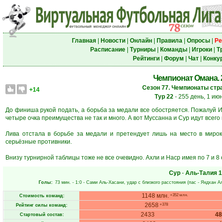
Главная
|
Новости
|
Онлайн
|
Правила
|
Опросы
|
Ре
Расписание
|
Турниры
|
Команды
|
Игроки
|
Т
Рейтинги
|
Форум
|
Чат
|
Конку
Чемпионат Омана. 2
Сезон 77. Чемпионаты стра
+14
Тур 22
- 255 день, 1 ию
До финиша рукой подать, а борьба за медали все обостряется. Пожалуй И
четыре очка преимущества не так и много. А вот Муссанна и Сур идут всего в 
Лива отстала в борьбе за медали и претендует лишь на место в мироку
серьёзные противники.
Внизу турнирной таблицы тоже не все очевидно. Ахли и Наср имея по 7 и 8
Сур
-
Аль-Талия
1
Голы:
73 мин.
- 1:0 -
Сами Аль-Хасани
, удар с близкого расстояния (пас -
Якдхан А
1148 млн.
+352 млн.
Стоимость команд:
2658
+378
Рейтинг силы команд:
2433
4
Стартовый состав: