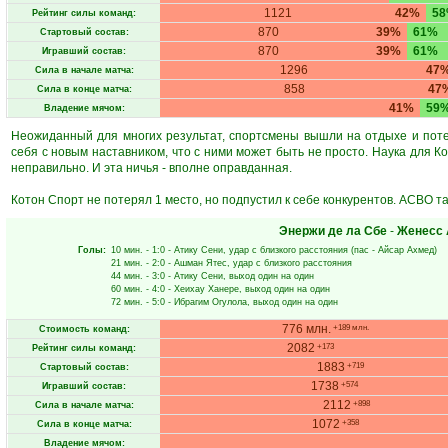
1121
42%
5
Рейтинг силы команд:
870
39%
61%
Стартовый состав:
870
39%
61%
Игравший состав:
1296
47
Сила в начале матча:
858
47
Сила в конце матча:
41%
59
Владение мячом:
Неожиданный для многих результат, спортсмены вышли на отдыхе и поте
себя с новым наставником, что с ними может быть не просто. Наука для Ко
неправильно. И эта ничья - вполне оправданная.
Котон Спорт не потерял 1 место, но подпустил к себе конкурентов. АСВО та
Энержи де ла Сбе
-
Женесс 
Голы:
10 мин.
- 1:0 -
Атику Сени
, удар с близкого расстояния (пас -
Айсар Ахмед
)
21 мин.
- 2:0 -
Ашман Ятес
, удар с близкого расстояния
44 мин.
- 3:0 -
Атику Сени
, выход один на один
60 мин.
- 4:0 -
Хеихау Ханере
, выход один на один
72 мин.
- 5:0 -
Ибрагим Огулола
, выход один на один
776 млн.
+189 млн.
Стоимость команд:
2082
+173
Рейтинг силы команд:
1883
+719
Стартовый состав:
1738
+574
Игравший состав:
2112
+898
Сила в начале матча:
1072
+358
Сила в конце матча:
Владение мячом: