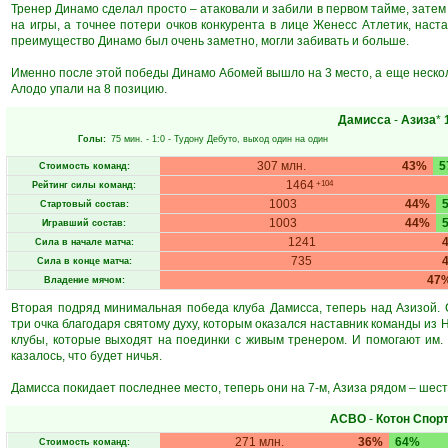
Тренер Динамо сделал просто – атаковали и забили в первом тайме, затем
на игры, а точнее потери очков конкурента в лице Женесс Атлетик, наст
преимущество Динамо был очень заметно, могли забивать и больше.
Именно после этой победы Динамо Абомей вышло на 3 место, а еще несколь
Алодо упали на 8 позицию.
Дамисса
-
Азиза
*
Голы:
75 мин.
- 1:0 -
Тудону Дебуто
, выход один на один
307 млн.
43%
5
Стоимость команд:
1464
+104
Рейтинг силы команд:
1003
44%
Стартовый состав:
1003
44%
Игравший состав:
1241
Сила в начале матча:
735
Сила в конце матча:
47
Владение мячом:
Вторая подряд минимальная победа клуба Дамисса, теперь над Азизой. 
три очка благодаря святому духу, которым оказался наставник команды из Нд
клубы, которые выходят на поединки с живым тренером. И помогают им. 
казалось, что будет ничья.
Дамисса покидает последнее место, теперь они на 7-м, Азиза рядом – шес
АСВО
-
Котон Спор
271 млн.
36%
64%
Стоимость команд: