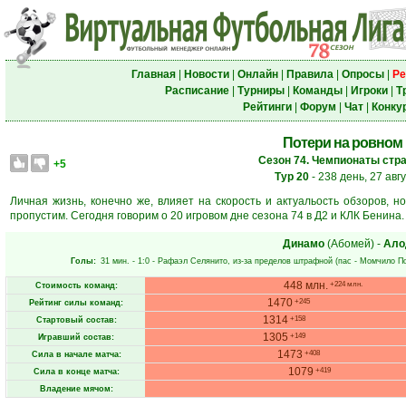
Главная
|
Новости
|
Онлайн
|
Правила
|
Опросы
|
Ре
Расписание
|
Турниры
|
Команды
|
Игроки
|
Т
Рейтинги
|
Форум
|
Чат
|
Конку
Потери на ровном
Сезон 74. Чемпионаты стра
+5
Тур 20
- 238 день, 27 авг
Личная жизнь, конечно же, влияет на скорость и актуальость обзоров, н
пропустим. Сегодня говорим о 20 игровом дне сезона 74 в Д2 и КЛК Бенина.
Динамо
(Абомей)
-
Ало
Голы:
31 мин.
- 1:0 -
Рафаэл Селянито
, из-за пределов штрафной (пас -
Момчило П
448 млн.
+224 млн.
Стоимость команд:
1470
+245
Рейтинг силы команд:
1314
+158
Стартовый состав:
1305
+149
Игравший состав:
1473
+408
Сила в начале матча:
1079
+419
Сила в конце матча:
Владение мячом: