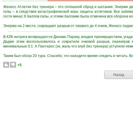
Женесс Атлетик без тренера – это сплошной сброд и шатание. Энержи де
голы – в следствии катастрофической игры защиты атлетиков. Все забивал
гости минус 6 баллов силы, и этими баллами была отмечена вся оборона к
Энержи на 2 месте, сокращают разрыв от первого до 4 очков, Женесс пада
В КЛК интрига возвращается Динамо Параку, владея преимуществом, угадав
Дадже этим воспользовалось и сократили очковой разрыв, переиграв 
минимальные 0:1. А Пантерес (эх, жаль что клуб без тренера) уступили нем
Таким был обзор 20 тура. Спасибо, что находите время следить и читать. В
+5
Назад